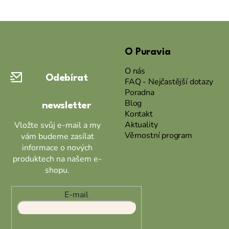
Z
á
O Puravia
p
a
O nás
Odebírat
t
FAQ - Nejčastější dotazy
Poradna
í
Blog
newsletter
Kontakt
Aktuality
Vložte svůj e-mail a my
Věrnostní program
vám budeme zasílat
informace o nových
produktech na našem e-
shopu.
E-mail