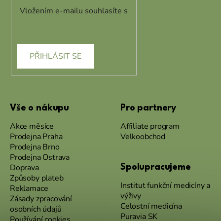
Vložením e-mailu souhlasíte s
podmínkami ochrany osobních
údajů
PŘIHLÁSIT SE
Vše o nákupu
Pro partnery
Akce měsíce
Affiliate program
Prodejna Praha
Velkoobchod
Prodejna Brno
Prodejna Ostrava
Doprava
Spolupracujeme
Způsoby plateb
Institut funkční medicíny a
Reklamace
výživy
Zásady zpracování
Celostní medicína
osobních údajů
Puravia SK
Používání cookies