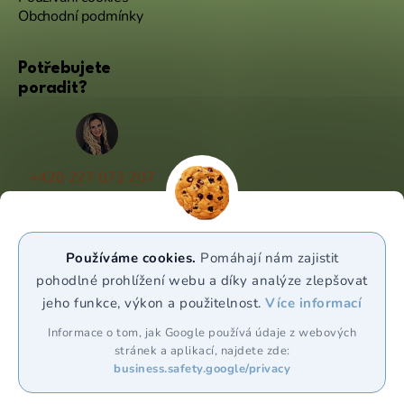
Obchodní podmínky
Potřebujete
poradit?
+420 227 072 207
(Po - Pá 9:00 - 17:00)
info@puravia.cz
Používáme cookies.
Pomáhají nám zajistit
WhatsApp
pohodlné prohlížení webu a díky analýze zlepšovat
jeho funkce, výkon a použitelnost.
Více informací
Sledujte nás
Informace o tom, jak Google používá údaje z webových
stránek a aplikací, najdete zde:
business.safety.google/privacy