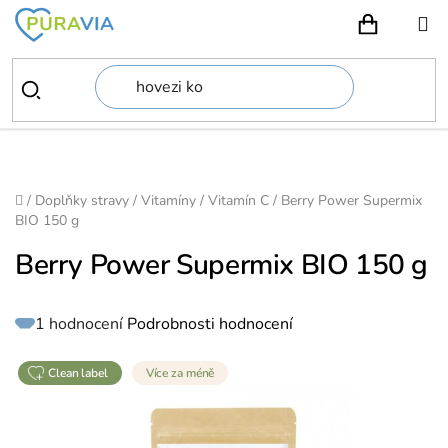
Přejít
na
NÁKUPN
obsah
Domů
/
Doplňky stravy
/
Vitamíny
/
Vitamín C
/
Berry Power Supermix
BIO 150 g
Berry Power Supermix BIO 150 g
Průměrné
1 hodnocení
Podrobnosti hodnocení
hodnocení
produktu
je
5,0
z
clean label
Více za méně
5
hvězdiček.