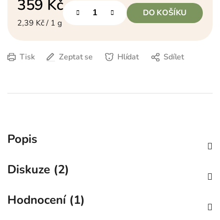
359 Kč
DO KOŠÍKU
Měrná cena:
2,39 Kč / 1 g
Tisk
Zeptat se
Hlídat
Sdílet
Popis
Diskuze (2)
Hodnocení (1)