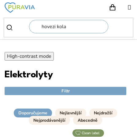
Přejít
na
NÁKUPN
obsah
High-contrast mode
Elektrolyty
Filtr
Doporučujeme
Nejlevnější
Nejdražší
Nejprodávanější
Abecedně
clean label