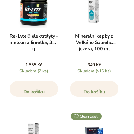
Re-Lyte® elektrolyty -
Minerální kapky z
meloun a limetka, 380
Velkého Solného
g
jezera, 100 ml
1 555 Kč
349 Kč
Skladem
(2 ks)
Skladem
(>15 ks)
Do košíku
Do košíku
clean label