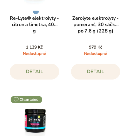
Re-Lyte® elektrolyty -
Zerolyte elektrolyty -
citron a limetka, 408
pomeranč, 30 sáčků
g
po 7,6 g (228 g)
1 139 Kč
979 Kč
Nedostupné
Nedostupné
DETAIL
DETAIL
clean label