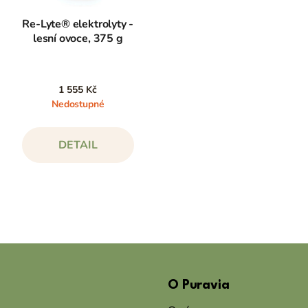
Re-Lyte® elektrolyty -
lesní ovoce, 375 g
1 555 Kč
Nedostupné
DETAIL
Z
á
O Puravia
p
a