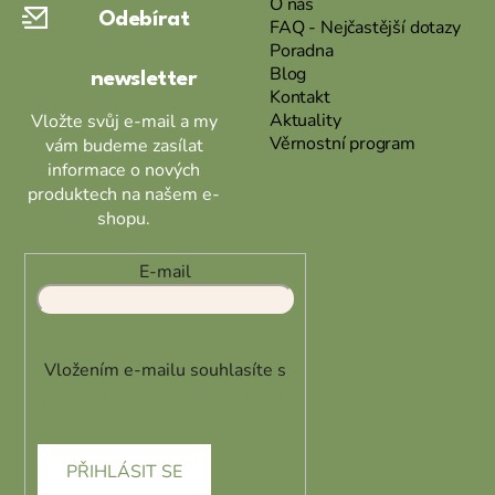
O nás
Odebírat
t
FAQ - Nejčastější dotazy
Poradna
í
Blog
newsletter
Kontakt
Aktuality
Vložte svůj e-mail a my
Věrnostní program
vám budeme zasílat
informace o nových
produktech na našem e-
shopu.
E-mail
Vložením e-mailu souhlasíte s
podmínkami ochrany osobních
údajů
PŘIHLÁSIT SE