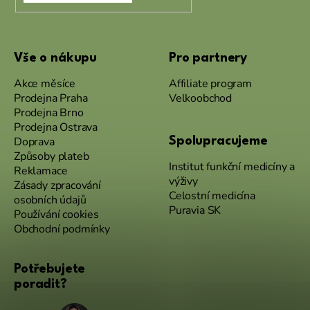
Vše o nákupu
Pro partnery
Akce měsíce
Affiliate program
Prodejna Praha
Velkoobchod
Prodejna Brno
Prodejna Ostrava
Doprava
Spolupracujeme
Způsoby plateb
Institut funkční medicíny a
Reklamace
výživy
Zásady zpracování
Celostní medicína
osobních údajů
Puravia SK
Používání cookies
Obchodní podmínky
Potřebujete
poradit?