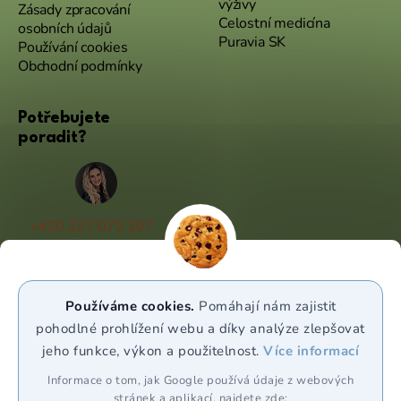
výživy
Zásady zpracování
Celostní medicína
osobních údajů
Puravia SK
Používání cookies
Obchodní podmínky
Potřebujete
poradit?
+420 227 072 207
(Po - Pá 9:00 - 17:00)
info@puravia.cz
Používáme cookies.
Pomáhají nám zajistit
WhatsApp
pohodlné prohlížení webu a díky analýze zlepšovat
jeho funkce, výkon a použitelnost.
Více informací
Sledujte nás
Informace o tom, jak Google používá údaje z webových
stránek a aplikací, najdete zde: