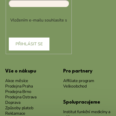
Vložením e-mailu souhlasíte s
podmínkami ochrany osobních
údajů
PŘIHLÁSIT SE
Vše o nákupu
Pro partnery
Akce měsíce
Affiliate program
Prodejna Praha
Velkoobchod
Prodejna Brno
Prodejna Ostrava
Doprava
Spolupracujeme
Způsoby plateb
Institut funkční medicíny a
Reklamace