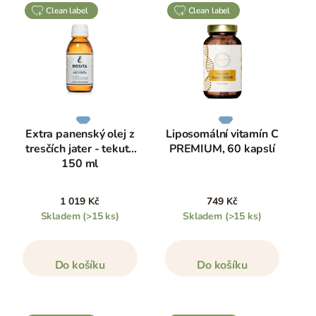
clean label
clean label
Extra panenský olej z
Liposomální vitamín C
tresčích jater - tekutý
PREMIUM, 60 kapslí
150 ml
1 019 Kč
749 Kč
Skladem
(>15 ks)
Skladem
(>15 ks)
Do košíku
Do košíku