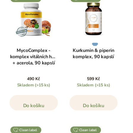
MycoComplex -
Kurkumin & piperin
komplex vitálních hub
komplex, 90 kapslí
+ acerola, 90 kapslí
490 Kč
599 Kč
Skladem
(>15 ks)
Skladem
(>15 ks)
Do košíku
Do košíku
clean label
clean label