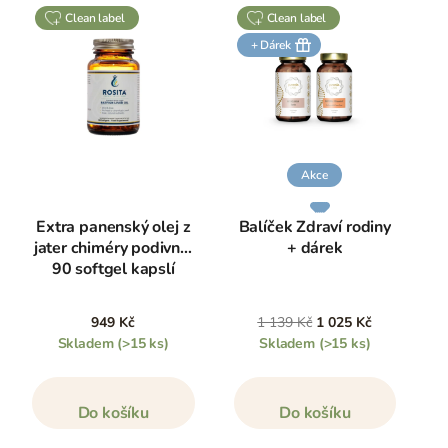
clean label
clean label
+ Dárek
Akce
Extra panenský olej z
Balíček Zdraví rodiny
jater chiméry podivné,
+ dárek
90 softgel kapslí
949 Kč
1 139 Kč
1 025 Kč
Skladem
(>15 ks)
Skladem
(>15 ks)
Do košíku
Do košíku