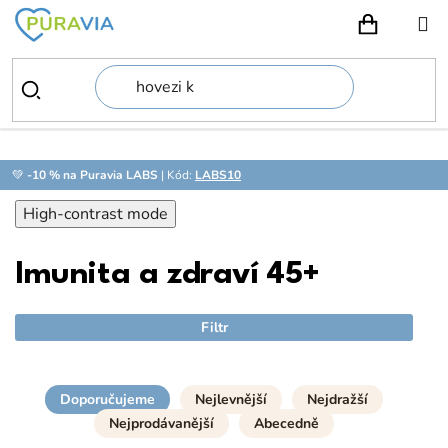
Přejít
na
NÁKUPN
obsah
💚
-10 % na Puravia LABS
| Kód:
LABS10
High-contrast mode
Imunita a zdraví 45+
Filtr
Doporučujeme
Nejlevnější
Nejdražší
Nejprodávanější
Abecedně