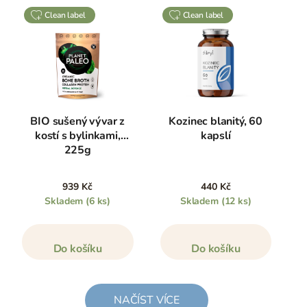
clean label
clean label
BIO sušený vývar z
Kozinec blanitý, 60
kostí s bylinkami,
kapslí
225g
939 Kč
440 Kč
Skladem
(6 ks)
Skladem
(12 ks)
Do košíku
Do košíku
NAČÍST VÍCE