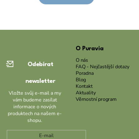
Z
á
O Puravia
p
a
O nás
Odebírat
t
FAQ - Nejčastější dotazy
Poradna
í
Blog
newsletter
Kontakt
Aktuality
Vložte svůj e-mail a my
Věrnostní program
vám budeme zasílat
informace o nových
produktech na našem e-
shopu.
E-mail