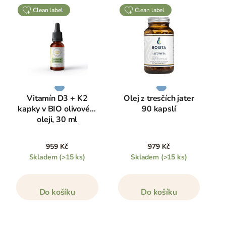
clean label
clean label
Vitamín D3 + K2
Olej z tresčích jater
kapky v BIO olivovém
90 kapslí
oleji, 30 ml
959 Kč
979 Kč
Skladem
(>15 ks)
Skladem
(>15 ks)
Do košíku
Do košíku