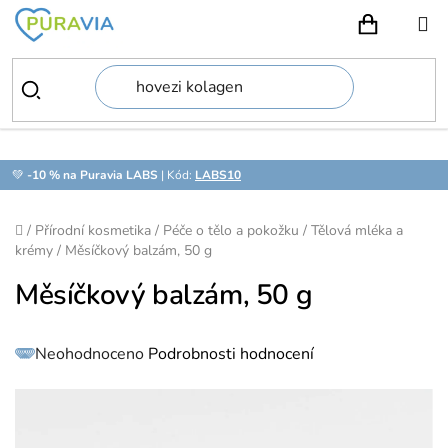
Přejít
na
NÁKUPN
obsah
💚
-10 % na Puravia LABS
| Kód:
LABS10
Domů
/
Přírodní kosmetika
/
Péče o tělo a pokožku
/
Tělová mléka a
krémy
/
Měsíčkový balzám, 50 g
Měsíčkový balzám, 50 g
Průměrné
Neohodnoceno
Podrobnosti hodnocení
hodnocení
produktu
je
0,0
z
5
hvězdiček.