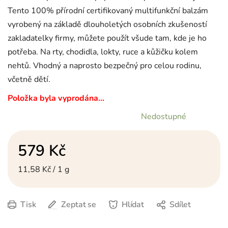
Tento 100% přírodní certifikovaný multifunkční balzám
vyrobený na základě dlouholetých osobních zkušeností
zakladatelky firmy, můžete použít všude tam, kde je ho
potřeba. Na rty, chodidla, lokty, ruce a kůžičku kolem
nehtů. Vhodný a naprosto bezpečný pro celou rodinu,
včetně dětí.
Položka byla vyprodána…
Nedostupné
579 Kč
Měrná cena:
11,58 Kč / 1 g
Tisk
Zeptat se
Hlídat
Sdílet