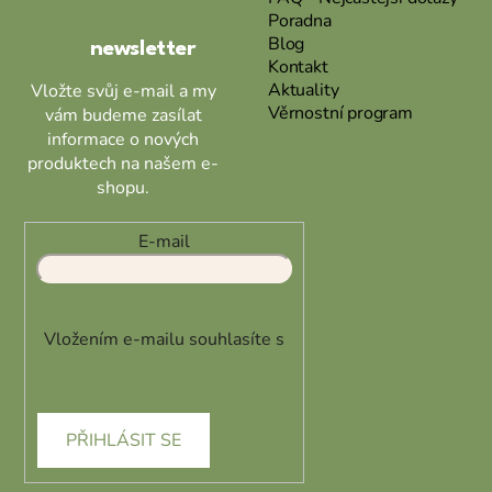
Poradna
í
Blog
newsletter
Kontakt
Aktuality
Vložte svůj e-mail a my
Věrnostní program
vám budeme zasílat
informace o nových
produktech na našem e-
shopu.
E-mail
Vložením e-mailu souhlasíte s
podmínkami ochrany osobních
údajů
PŘIHLÁSIT SE