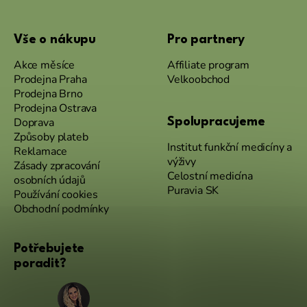
Vše o nákupu
Pro partnery
Akce měsíce
Affiliate program
Prodejna Praha
Velkoobchod
Prodejna Brno
Prodejna Ostrava
Doprava
Spolupracujeme
Způsoby plateb
Institut funkční medicíny a
Reklamace
výživy
Zásady zpracování
Celostní medicína
osobních údajů
Puravia SK
Používání cookies
Obchodní podmínky
Potřebujete
poradit?