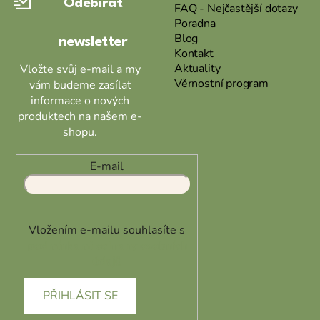
Odebírat
t
FAQ - Nejčastější dotazy
Poradna
í
Blog
newsletter
Kontakt
Aktuality
Vložte svůj e-mail a my
Věrnostní program
vám budeme zasílat
informace o nových
produktech na našem e-
shopu.
E-mail
Vložením e-mailu souhlasíte s
podmínkami ochrany osobních
údajů
PŘIHLÁSIT SE