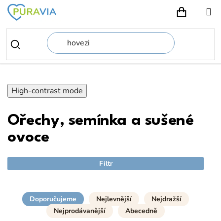
Přejít
na
NÁKUPN
obsah
High-contrast mode
Ořechy, semínka a sušené
ovoce
Filtr
Doporučujeme
Nejlevnější
Nejdražší
Nejprodávanější
Abecedně