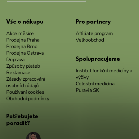
Vše o nákupu
Pro partnery
Akce měsíce
Affiliate program
Prodejna Praha
Velkoobchod
Prodejna Brno
Prodejna Ostrava
Doprava
Spolupracujeme
Způsoby plateb
Institut funkční medicíny a
Reklamace
výživy
Zásady zpracování
Celostní medicína
osobních údajů
Puravia SK
Používání cookies
Obchodní podmínky
Potřebujete
poradit?