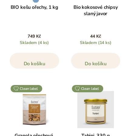
BIO kešu ořechy, 1 kg
Bio kokosové chipsy
slaný javor
749 Kč
44 Kč
Skladem
(4 ks)
Skladem
(14 ks)
Do košíku
Do košíku
clean label
clean label
Granola ořechová,
Tahini, 330 g