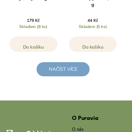
g
179 Kč
44 Kč
Skladem
(8 ks)
Skladem
(5 ks)
Do košíku
Do košíku
NAČÍST VÍCE
Z
á
O Puravia
p
a
O nás