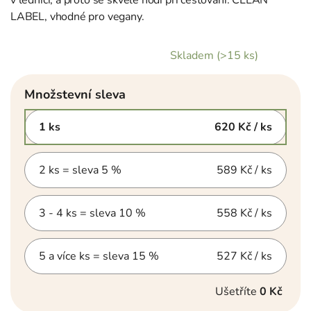
LABEL, vhodné pro vegany.
Skladem
(>15 ks)
Množstevní sleva
1 ks
620 Kč
/ ks
2 ks = sleva 5 %
589 Kč
/ ks
3 - 4 ks = sleva 10 %
558 Kč
/ ks
5 a více ks = sleva 15 %
527 Kč
/ ks
Ušetříte
0 Kč