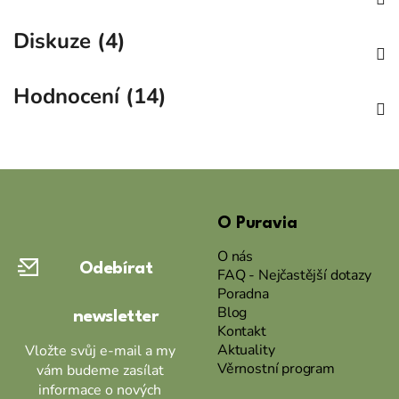
Diskuze (4)
Hodnocení (14)
Z
á
O Puravia
p
a
O nás
Odebírat
t
FAQ - Nejčastější dotazy
Poradna
í
Blog
newsletter
Kontakt
Aktuality
Vložte svůj e-mail a my
Věrnostní program
vám budeme zasílat
informace o nových