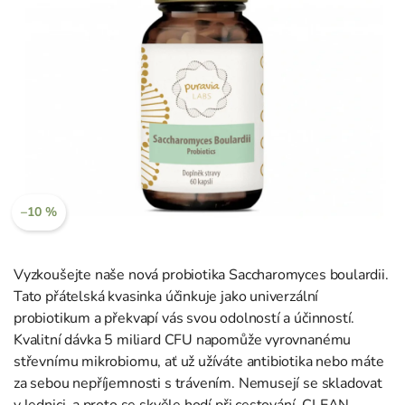
–10 %
Vyzkoušejte naše nová probiotika Saccharomyces boulardii.
Tato přátelská kvasinka účinkuje jako univerzální
probiotikum a překvapí vás svou odolností a účinností.
Kvalitní dávka 5 miliard CFU napomůže vyrovnanému
střevnímu mikrobiomu, ať už užíváte antibiotika nebo máte
za sebou nepříjemnosti s trávením. Nemusejí se skladovat
v lednici, a proto se skvěle hodí při cestování. CLEAN