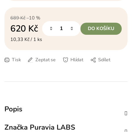
689 Kč
–10 %
620 Kč
DO KOŠÍKU
Měrná cena:
10,33 Kč / 1 ks
Tisk
Zeptat se
Hlídat
Sdílet
Popis
Značka
Puravia LABS