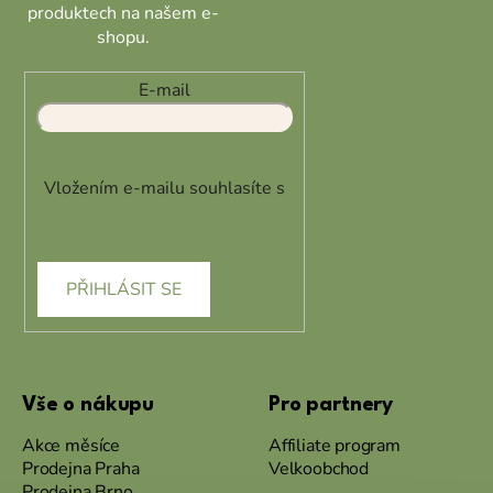
produktech na našem e-
shopu.
E-mail
Vložením e-mailu souhlasíte s
podmínkami ochrany osobních
údajů
PŘIHLÁSIT SE
Vše o nákupu
Pro partnery
Akce měsíce
Affiliate program
Prodejna Praha
Velkoobchod
Prodejna Brno