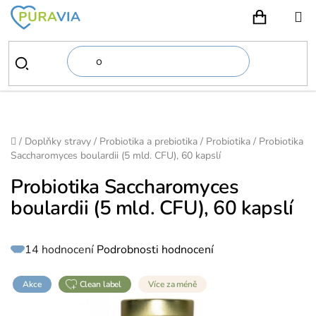
Přejít
na
NÁKUPN
obsah
Domů
/
Doplňky stravy
/
Probiotika a prebiotika
/
Probiotika
/
Probiotika
Saccharomyces boulardii (5 mld. CFU), 60 kapslí
Probiotika Saccharomyces
boulardii (5 mld. CFU), 60 kapslí
Průměrné
14 hodnocení
Podrobnosti hodnocení
hodnocení
produktu
je
5,0
z
Akce
clean label
Více za méně
5
hvězdiček.