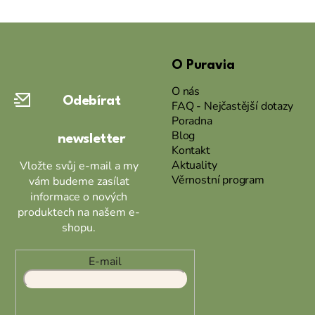
Z
á
O Puravia
p
a
O nás
Odebírat
t
FAQ - Nejčastější dotazy
Poradna
í
Blog
newsletter
Kontakt
Aktuality
Vložte svůj e-mail a my
Věrnostní program
vám budeme zasílat
informace o nových
produktech na našem e-
shopu.
E-mail