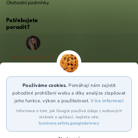
Obchodní podmínky
Potřebujete
poradit?
+420 227 072 207
(Po - Pá 9:00 - 17:00)
info@puravia.cz
Používáme cookies.
Pomáhají nám zajistit
WhatsApp
pohodlné prohlížení webu a díky analýze zlepšovat
jeho funkce, výkon a použitelnost.
Více informací
Sledujte nás
Informace o tom, jak Google používá údaje z webových
stránek a aplikací, najdete zde:
business.safety.google/privacy