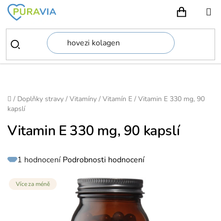
Přejít
na
NÁKUPN
obsah
Domů
/
Doplňky stravy
/
Vitamíny
/
Vitamín E
/
Vitamin E 330 mg, 90
kapslí
Vitamin E 330 mg, 90 kapslí
Průměrné
1 hodnocení
Podrobnosti hodnocení
hodnocení
produktu
je
5,0
z
Více za méně
5
hvězdiček.