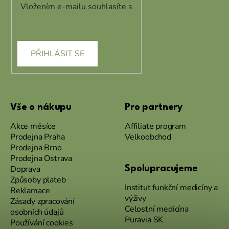
Vložením e-mailu souhlasíte s
podmínkami ochrany osobních
údajů
PŘIHLÁSIT SE
Vše o nákupu
Pro partnery
Akce měsíce
Affiliate program
Prodejna Praha
Velkoobchod
Prodejna Brno
Prodejna Ostrava
Doprava
Spolupracujeme
Způsoby plateb
Institut funkční medicíny a
Reklamace
výživy
Zásady zpracování
Celostní medicína
osobních údajů
Puravia SK
Používání cookies