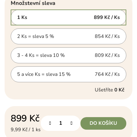
Množstevní sleva
1 Ks
899 Kč
/ Ks
2 Ks = sleva 5 %
854 Kč
/ Ks
3 - 4 Ks = sleva 10 %
809 Kč
/ Ks
5 a více Ks = sleva 15 %
764 Kč
/ Ks
Ušetříte
0 Kč
899 Kč
DO KOŠÍKU
Měrná cena:
9,99 Kč / 1 ks