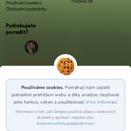
Puravia SK
Používání cookies
Obchodní podmínky
Potřebujete
poradit?
+420 227 072 207
(Po - Pá 9:00 - 17:00)
info@puravia.cz
Používáme cookies.
Pomáhají nám zajistit
WhatsApp
pohodlné prohlížení webu a díky analýze zlepšovat
jeho funkce, výkon a použitelnost.
Více informací
Sledujte nás
Informace o tom, jak Google používá údaje z webových
stránek a aplikací, najdete zde:
business.safety.google/privacy