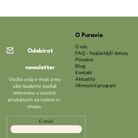
Z
á
O Puravia
p
a
O nás
Odebírat
t
FAQ - Nejčastější dotazy
Poradna
í
Blog
newsletter
Kontakt
Aktuality
Vložte svůj e-mail a my
Věrnostní program
vám budeme zasílat
informace o nových
produktech na našem e-
shopu.
E-mail