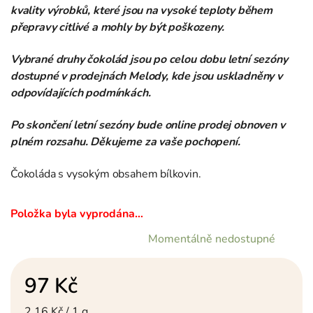
kvality výrobků, které jsou na vysoké teploty během
přepravy citlivé a mohly by být poškozeny.
Vybrané druhy čokolád jsou po celou dobu letní sezóny
dostupné v prodejnách Melody, kde jsou uskladněny v
odpovídajících podmínkách.
Po skončení letní sezóny bude online prodej obnoven v
plném rozsahu. Děkujeme za vaše pochopení.
Čokoláda s vysokým obsahem bílkovin.
Položka byla vyprodána…
Momentálně nedostupné
97 Kč
Měrná cena:
2,16 Kč / 1 g