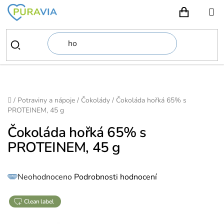
Přejít
na
NÁKUPN
obsah
Domů
/
Potraviny a nápoje
/
Čokolády
/
Čokoláda hořká 65% s
PROTEINEM, 45 g
Čokoláda hořká 65% s
PROTEINEM, 45 g
Průměrné
Neohodnoceno
Podrobnosti hodnocení
hodnocení
produktu
je
0,0
z
clean label
5
hvězdiček.