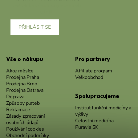
podmínkami ochrany osobních
údajů
PŘIHLÁSIT SE
Vše o nákupu
Pro partnery
Akce měsíce
Affiliate program
Prodejna Praha
Velkoobchod
Prodejna Brno
Prodejna Ostrava
Doprava
Spolupracujeme
Způsoby plateb
Institut funkční medicíny a
Reklamace
výživy
Zásady zpracování
Celostní medicína
osobních údajů
Puravia SK
Používání cookies
Obchodní podmínky