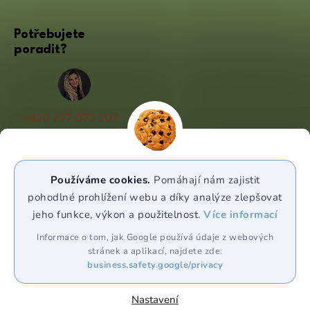
Potřebujete
poradit?
+420 227 072 207
(Po - Pá 9:00 - 17:00)
info@puravia.cz
Používáme cookies.
Pomáhají nám zajistit
WhatsApp
pohodlné prohlížení webu a díky analýze zlepšovat
jeho funkce, výkon a použitelnost.
Více informací
Sledujte nás
Informace o tom, jak Google používá údaje z webových
stránek a aplikací, najdete zde:
business.safety.google/privacy
Nastavení