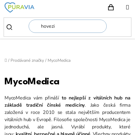
Přejít
na
NÁKUPN
obsah
Domů
/
Prodávané značky
/
MycoMedica
MycoMedica
MycoMedica vám přináší
to nejlepší z vitálních hub na
základě tradiční čínské medicíny
. Jako česká firma
založená v roce 2010 se stala největším producentem
vitálních hub v Evropě. Filosofie společnosti MycoMedica je
jednoduchá, ale jasná. Vyrábí produkty, které
jsou:
kvalitní, bezpečné a hlavně účinné.
Všechny produkty