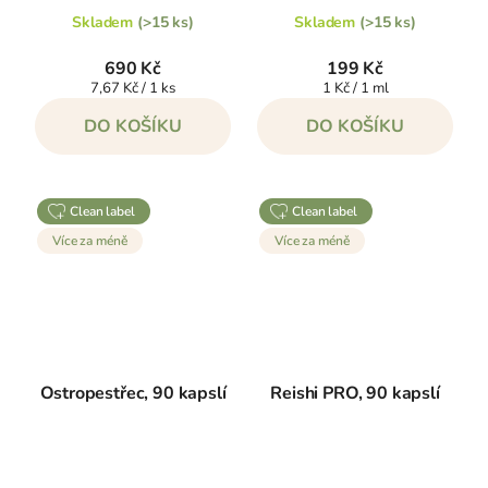
produktu
produktu
je
je
Skladem
(>15 ks)
Skladem
(>15 ks)
5,0
5,0
z
z
5
5
690 Kč
199 Kč
hvězdiček.
hvězdiček.
Měrná
Měrná
7,67 Kč / 1 ks
1 Kč / 1 ml
cena:
cena:
DO KOŠÍKU
DO KOŠÍKU
clean label
clean label
Více za méně
Více za méně
Ostropestřec, 90 kapslí
Reishi PRO, 90 kapslí