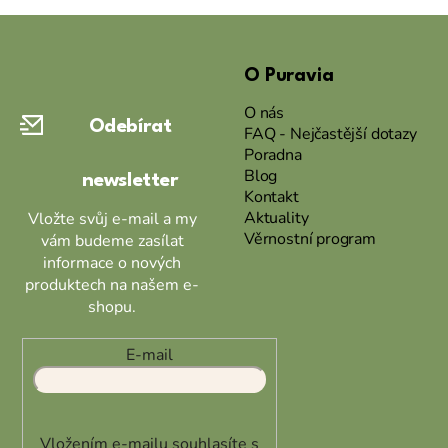
a
v
Z
c
á
á
í
n
p
O Puravia
p
í
r
a
O nás
v
Odebírat
t
FAQ - Nejčastější dotazy
k
Poradna
í
y
Blog
newsletter
v
Kontakt
ý
Aktuality
Vložte svůj e-mail a my
p
Věrnostní program
vám budeme zasílat
i
informace o nových
s
produktech na našem e-
u
shopu.
E-mail
Vložením e-mailu souhlasíte s