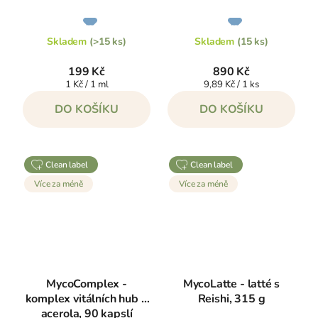
Průměrné
Průměrné
hodnocení
hodnocení
produktu
produktu
je
je
Skladem
(>15 ks)
Skladem
(15 ks)
5,0
5,0
z
z
5
5
199 Kč
890 Kč
hvězdiček.
hvězdiček.
Měrná
Měrná
1 Kč / 1 ml
9,89 Kč / 1 ks
cena:
cena:
DO KOŠÍKU
DO KOŠÍKU
clean label
clean label
Více za méně
Více za méně
MycoComplex -
MycoLatte - latté s
komplex vitálních hub +
Reishi, 315 g
acerola, 90 kapslí