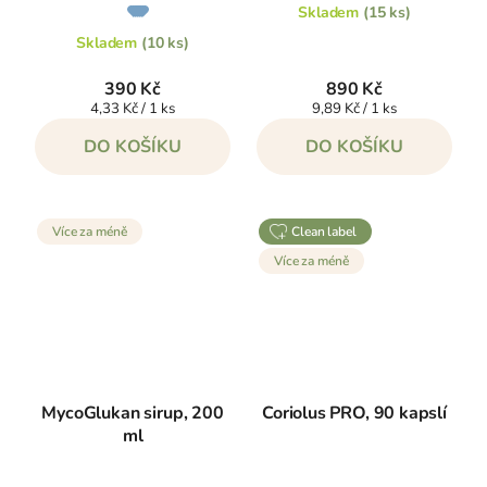
Průměrné
Skladem
(15 ks)
hodnocení
produktu
je
Skladem
(10 ks)
5,0
z
5
390 Kč
890 Kč
hvězdiček.
Měrná
Měrná
4,33 Kč / 1 ks
9,89 Kč / 1 ks
cena:
cena:
DO KOŠÍKU
DO KOŠÍKU
Více za méně
clean label
Více za méně
MycoGlukan sirup, 200
Coriolus PRO, 90 kapslí
ml