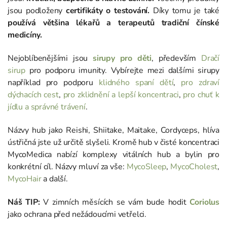
jsou podloženy
certifikáty o testování.
Díky tomu je také
používá většina lékařů a terapeutů tradiční čínské
medicíny.
Nejoblíbenějšími jsou
sirupy pro děti
, především
Dračí
sirup
pro podporu imunity. Vybírejte mezi dalšími sirupy
například pro podporu
klidného spaní dětí
,
pro zdraví
dýchacích cest
,
pro zklidnění a lepší koncentraci
,
pro chuť k
jídlu a správné trávení
.
Názvy hub jako Reishi, Shiitake, Maitake, Cordyceps, hlíva
ústřičná jste už určitě slyšeli. Kromě hub v čisté koncentraci
MycoMedica nabízí komplexy vitálních hub a bylin pro
konkrétní cíl. Názvy mluví za vše:
MycoSleep
,
MycoCholest
,
MycoHair
a další.
Náš TIP:
V zimních měsících se vám bude hodit
Coriolus
jako ochrana před nežádoucími vetřelci.