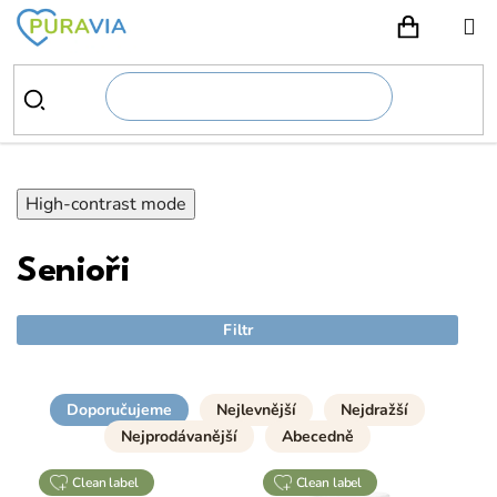
Přejít
na
NÁKUPN
obsah
High-contrast mode
Senioři
Filtr
Doporučujeme
Nejlevnější
Nejdražší
Nejprodávanější
Abecedně
clean label
clean label