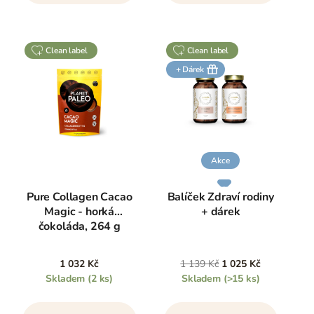
clean label
clean label
+ Dárek
Akce
Pure Collagen Cacao
Balíček Zdraví rodiny
Magic - horká
+ dárek
čokoláda, 264 g
1 032 Kč
1 139 Kč
1 025 Kč
Skladem
(2 ks)
Skladem
(>15 ks)