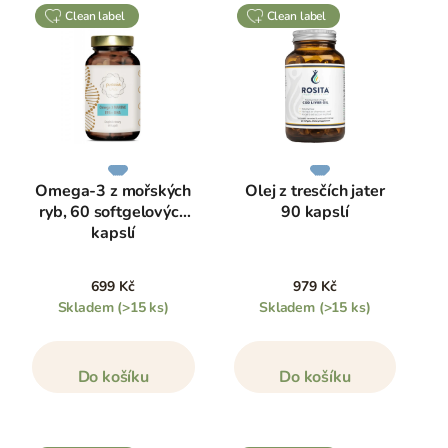
clean label
clean label
Omega-3 z mořských
Olej z tresčích jater
ryb, 60 softgelových
90 kapslí
kapslí
699 Kč
979 Kč
Skladem
(>15 ks)
Skladem
(>15 ks)
Do košíku
Do košíku