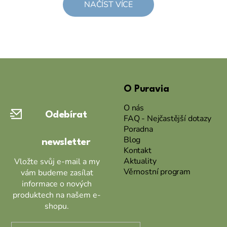
NAČÍST VÍCE
Z
á
O Puravia
p
a
O nás
Odebírat
t
FAQ - Nejčastější dotazy
Poradna
í
Blog
newsletter
Kontakt
Aktuality
Vložte svůj e-mail a my
Věrnostní program
vám budeme zasílat
informace o nových
produktech na našem e-
shopu.