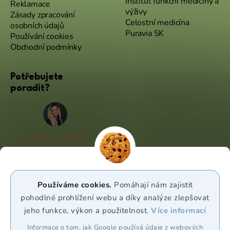
Institut funkční medicíny a
Reklamace
výživy
Zásady zpracování
Celostní medicína
osobních údajů
Puravia SK
Používání cookies
Obchodní podmínky
Potřebujete
poradit?
+420 227 072 207
(Po - Pá 9:00 - 17:00)
info@puravia.cz
Používáme cookies.
Pomáhají nám zajistit
WhatsApp
pohodlné prohlížení webu a díky analýze zlepšovat
jeho funkce, výkon a použitelnost.
Více informací
Sledujte nás
Informace o tom, jak Google používá údaje z webových