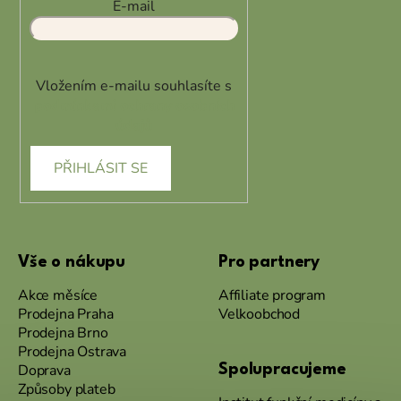
E-mail
Vložením e-mailu souhlasíte s
podmínkami ochrany osobních
údajů
PŘIHLÁSIT SE
Vše o nákupu
Pro partnery
Akce měsíce
Affiliate program
Prodejna Praha
Velkoobchod
Prodejna Brno
Prodejna Ostrava
Doprava
Spolupracujeme
Způsoby plateb