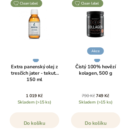
clean label
clean label
Akce
Extra panenský olej z
Čistý 100% hovězí
tresčích jater - tekutý
kolagen, 500 g
150 ml
1 019 Kč
790 Kč
749 Kč
Skladem
(>15 ks)
Skladem
(>15 ks)
Do košíku
Do košíku