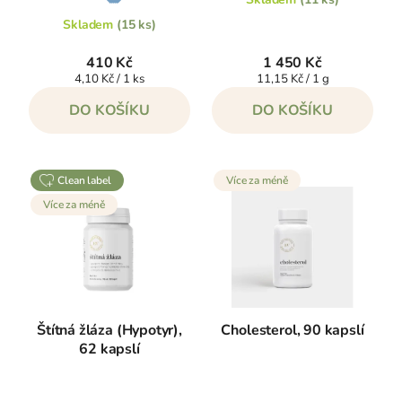
hodnocení
produktu
ů
je
Skladem
(15 ks)
5,0
z
5
410 Kč
1 450 Kč
hvězdiček.
Měrná
Měrná
4,10 Kč / 1 ks
11,15 Kč / 1 g
cena:
cena:
DO KOŠÍKU
DO KOŠÍKU
clean label
Více za méně
Více za méně
Štítná žláza (Hypotyr),
Cholesterol, 90 kapslí
62 kapslí