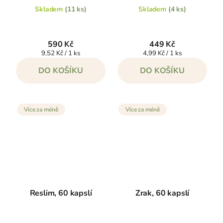
Skladem
(11 ks)
Skladem
(4 ks)
590 Kč
449 Kč
Měrná
Měrná
9,52 Kč / 1 ks
4,99 Kč / 1 ks
cena:
cena:
DO KOŠÍKU
DO KOŠÍKU
Více za méně
Více za méně
Reslim, 60 kapslí
Zrak, 60 kapslí