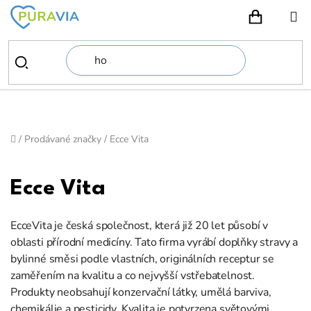
Přejít
na
NÁKUPN
obsah
Domů
/
Prodávané značky
/
Ecce Vita
Ecce Vita
EcceVita je česká společnost, která již 20 let působí v
oblasti přírodní medicíny. Tato firma vyrábí doplňky stravy a
bylinné směsi podle vlastních, originálních receptur se
zaměřením na kvalitu a co nejvyšší vstřebatelnost.
Produkty neobsahují konzervační látky, umělá barviva,
chemikálie a pesticidy. Kvalita je potvrzena světovými