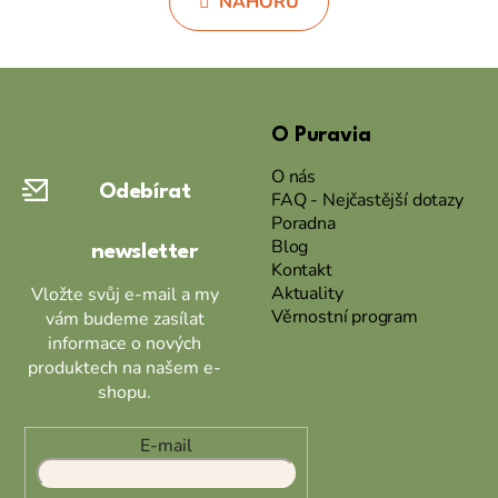
NAHORU
á
k
d
o
a
v
Z
c
á
á
í
n
p
O Puravia
p
í
r
a
O nás
v
Odebírat
t
FAQ - Nejčastější dotazy
k
Poradna
í
y
Blog
newsletter
v
Kontakt
ý
Aktuality
Vložte svůj e-mail a my
p
Věrnostní program
vám budeme zasílat
i
informace o nových
s
produktech na našem e-
u
shopu.
E-mail