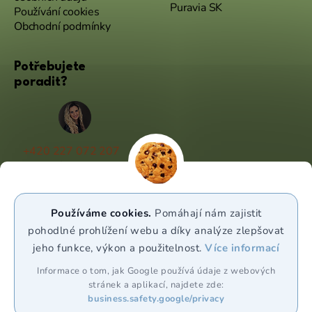
Puravia SK
Používání cookies
Obchodní podmínky
Potřebujete
poradit?
+420 227 072 207
(Po - Pá 9:00 - 17:00)
info@puravia.cz
Používáme cookies.
Pomáhají nám zajistit
WhatsApp
pohodlné prohlížení webu a díky analýze zlepšovat
jeho funkce, výkon a použitelnost.
Více informací
Sledujte nás
Informace o tom, jak Google používá údaje z webových
stránek a aplikací, najdete zde:
business.safety.google/privacy