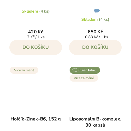
Průměrné
Skladem
(4 ks)
hodnocení
produktu
je
Skladem
(4 ks)
5,0
z
5
420 Kč
650 Kč
hvězdiček.
Měrná
Měrná
7 Kč / 1 ks
10,83 Kč / 1 ks
cena:
cena:
DO KOŠÍKU
DO KOŠÍKU
Více za méně
clean label
Více za méně
Hořčík-Zinek-B6, 152 g
Liposomální B-komplex,
30 kapslí