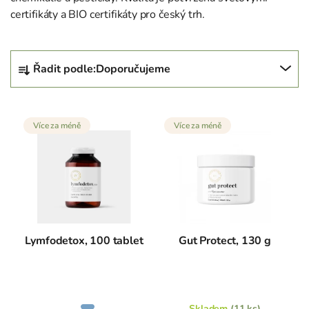
certifikáty a BIO certifikáty pro český trh.
Ř
Řadit podle:
Doporučujeme
a
z
V
e
Více za méně
Více za méně
ý
n
p
í
i
p
s
r
p
o
r
d
o
u
Lymfodetox, 100 tablet
Gut Protect, 130 g
d
k
u
t
k
ů
Průměrné
t
Skladem
(11 ks)