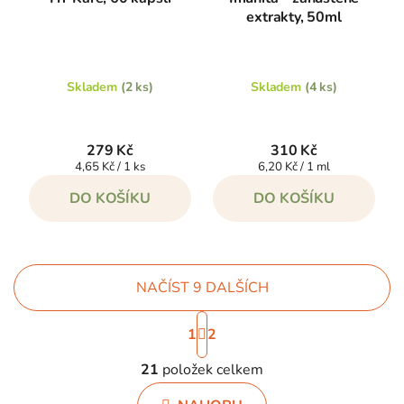
extrakty, 50ml
Skladem
(2 ks)
Skladem
(4 ks)
279 Kč
310 Kč
Měrná
Měrná
4,65 Kč / 1 ks
6,20 Kč / 1 ml
cena:
cena:
DO KOŠÍKU
DO KOŠÍKU
NAČÍST 9 DALŠÍCH
S
1
2
t
O
r
21
položek celkem
v
á
l
n