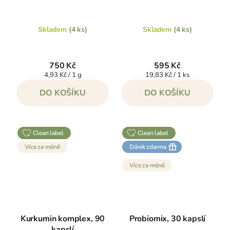
Skladem
(4 ks)
Skladem
(4 ks)
750 Kč
595 Kč
Měrná
Měrná
4,93 Kč / 1 g
19,83 Kč / 1 ks
cena:
cena:
DO KOŠÍKU
DO KOŠÍKU
clean label
clean label
Více za méně
Dárek zdarma
Více za méně
Kurkumin komplex, 90
Probiomix, 30 kapslí
kapslí