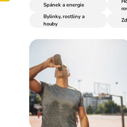
Ho
Spánek a energie
ro
Bylinky, rostliny a
Zd
houby
V
ý
p
i
s
č
l
á
n
k
ů