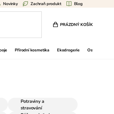
Novinky
Zachraň produkt
Blog
PRÁZDNÝ KOŠÍK
NÁKUPNÍ KOŠÍK
poje
Přírodní kosmetika
Ekodrogerie
Ostatní
Zn
Potraviny a
stravování