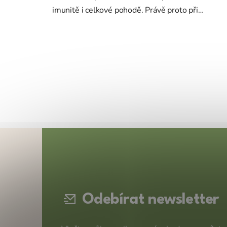
imunitě i celkové pohodě. Právě proto při
antibiotikách řešíme probiotika. V poslední době
kolem to...
Z
á
p
a
t
Odebírat newsletter
í