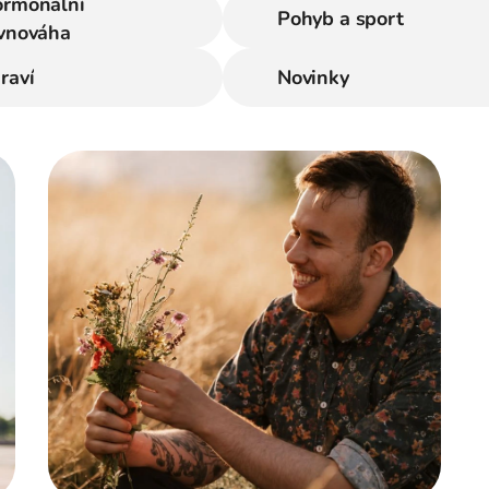
rmonální
Pohyb a sport
vnováha
raví
Novinky