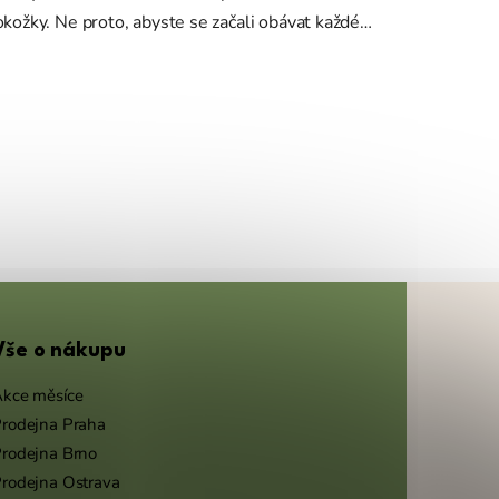
kožky. Ne proto, abyste se začali obávat každé
hy či mateřského znaménka. Spíš proto, abyste ...
Vše o nákupu
kce měsíce
rodejna Praha
rodejna Brno
rodejna Ostrava