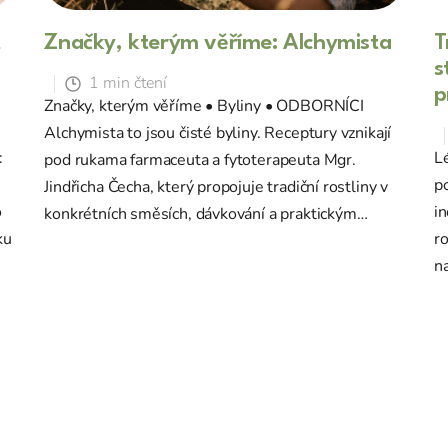
t
Značky, kterým věříme: Alchymista
T
s
1 min čtení
p
Značky, kterým věříme • Byliny • ODBORNÍCI
Alchymista to jsou čisté byliny. Receptury vznikají
:
Lé
pod rukama farmaceuta a fytoterapeuta Mgr.
po
Jindřicha Čecha, který propojuje tradiční rostliny v
o
in
konkrétních směsích, dávkování a praktickým
ku
r
použitím. Produkty najdete na Puravia pod značkou
na
AlchyHerb. Ka...
kd