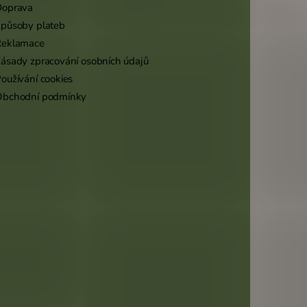
Doprava
působy plateb
Reklamace
ásady zpracování osobních údajů
oužívání cookies
Obchodní podmínky