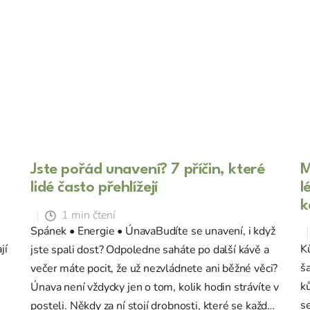
Jste pořád unavení? 7 příčin, které
M
lidé často přehlížejí
l
k
1 min čtení
Spánek • Energie • ÚnavaBudíte se unavení, i když
jí
K
jste spali dost? Odpoledne saháte po další kávě a
ša
večer máte pocit, že už nezvládnete ani běžné věci?
ků
Únava není vždycky jen o tom, kolik hodin strávíte v
se
posteli. Někdy za ní stojí drobnosti, které se každý