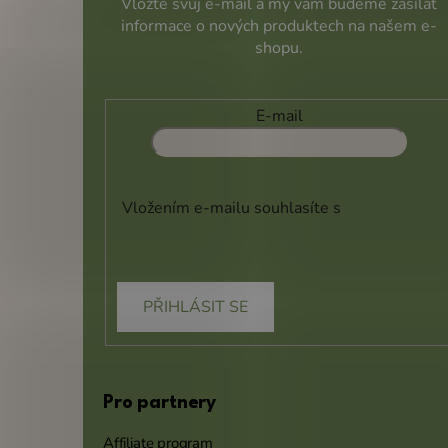
Vložte svůj e-mail a my vám budeme zasílat
informace o nových produktech na našem e-
shopu.
E-mail
Vložením e-mailu souhlasíte s
podmínkami
ochrany osobních údajů
PŘIHLÁSIT SE
Pro partnery
Affiliate program