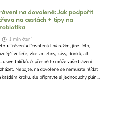
rávení na dovolené: Jak podpořit
třeva na cestách + tipy na
robiotika
1 min čtení
to • Trávení • Dovolená Jiný režim, jiné jídlo,
zdější večeře, více zmrzliny, kávy, drinků, all
clusive talířků. A přesně to může vaše trávení
ozházet. Nebojte, na dovolené se nemusíte hlídat
 každém kroku, ale připravte si jednoduchý plán,
yby těch změn bylo na vaše střeva příliš. ...