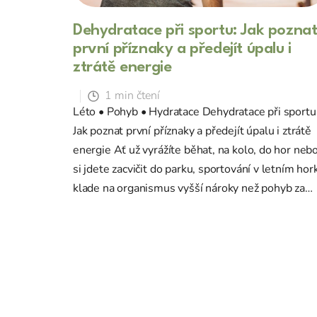
Dehydratace při sportu: Jak pozna
první příznaky a předejít úpalu i
ztrátě energie
1 min čtení
Léto • Pohyb • Hydratace Dehydratace při sportu
Jak poznat první příznaky a předejít úpalu i ztrátě
energie Ať už vyrážíte běhat, na kolo, do hor neb
si jdete zacvičit do parku, sportování v letním hor
klade na organismus vyšší nároky než pohyb za
mírného počasí. Tělo se musí současně hýbat i ...