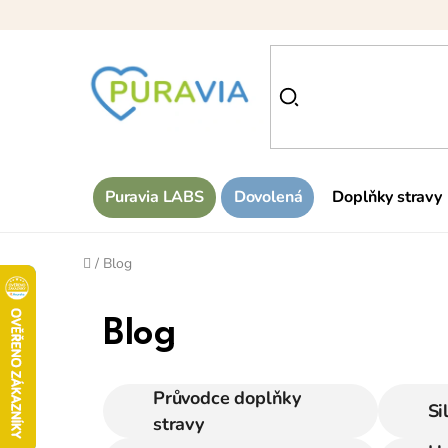
Přejít
na
obsah
Puravia LABS
Dovolená
Doplňky stravy
Domů
/
Blog
Blog
Průvodce doplňky
Si
stravy