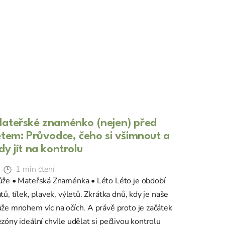
ateřské znaménko (nejen) před
étem: Průvodce, čeho si všimnout a
dy jít na kontrolu
1 min čtení
ůže • Mateřská Znaménka • Léto Léto je období
tů, tílek, plavek, výletů. Zkrátka dnů, kdy je naše
že mnohem víc na očích. A právě proto je začátek
zóny ideální chvíle udělat si pečlivou kontrolu