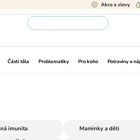
Akce a slevy
Části těla
Problematiky
Pro koho
Potraviny a ná
lná imunita
Maminky a děti