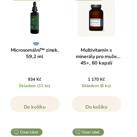
Microsomální™ zinek,
Multivitamín s
59,2 ml
minerály pro muže
45+, 60 kapslí
934 Kč
1 170 Kč
Skladem
(11 ks)
Skladem
(6 ks)
Do košíku
Do košíku
clean label
clean label