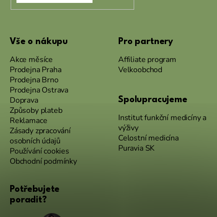
Vše o nákupu
Pro partnery
Akce měsíce
Affiliate program
Prodejna Praha
Velkoobchod
Prodejna Brno
Prodejna Ostrava
Doprava
Spolupracujeme
Způsoby plateb
Institut funkční medicíny a
Reklamace
výživy
Zásady zpracování
Celostní medicína
osobních údajů
Puravia SK
Používání cookies
Obchodní podmínky
Potřebujete
poradit?