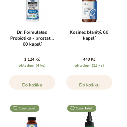
Dr. Formulated
Kozinec blanitý, 60
Probiotika - prostata,
kapslí
60 kapslí
1 124 Kč
440 Kč
Skladem
(4 ks)
Skladem
(12 ks)
Do košíku
Do košíku
clean label
clean label