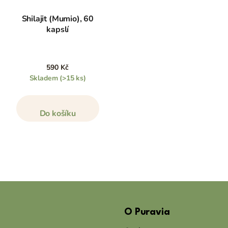
Shilajit (Mumio), 60
kapslí
590 Kč
Skladem
(>15 ks)
Do košíku
Z
á
O Puravia
p
a