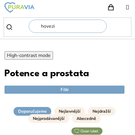
Přejít
na
NÁKUPN
obsah
High-contrast mode
Potence a prostata
Filtr
Doporučujeme
Nejlevnější
Nejdražší
Nejprodávanější
Abecedně
clean label