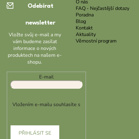
O nás
Odebírat
t
FAQ - Nejčastější dotazy
Poradna
í
Blog
newsletter
Kontakt
Aktuality
Vložte svůj e-mail a my
Věrnostní program
vám budeme zasílat
informace o nových
produktech na našem e-
shopu.
E-mail
Vložením e-mailu souhlasíte s
podmínkami ochrany osobních
údajů
PŘIHLÁSIT SE