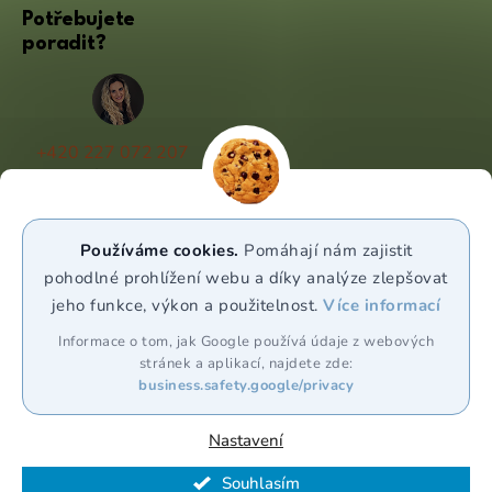
Potřebujete
poradit?
+420 227 072 207
(Po - Pá 9:00 - 17:00)
info@puravia.cz
Používáme cookies.
Pomáhají nám zajistit
WhatsApp
pohodlné prohlížení webu a díky analýze zlepšovat
jeho funkce, výkon a použitelnost.
Více informací
Sledujte nás
Informace o tom, jak Google používá údaje z webových
stránek a aplikací, najdete zde:
business.safety.google/privacy
Nastavení
Souhlasím
Vytvořil Shoptet Premium