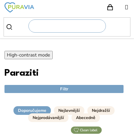
Přejít
na
NÁKUPN
obsah
High-contrast mode
Paraziti
Filtr
Doporučujeme
Nejlevnější
Nejdražší
Nejprodávanější
Abecedně
clean label