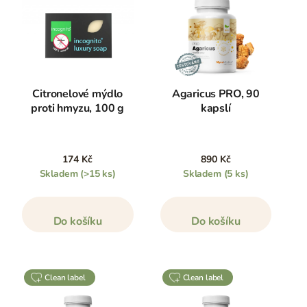
Citronelové mýdlo
Agaricus PRO, 90
proti hmyzu, 100 g
kapslí
174 Kč
890 Kč
Skladem
(>15 ks)
Skladem
(5 ks)
Do košíku
Do košíku
clean label
clean label