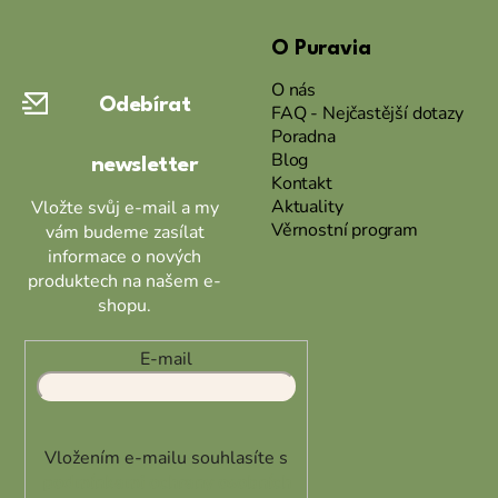
á
O Puravia
p
a
O nás
Odebírat
t
FAQ - Nejčastější dotazy
Poradna
í
Blog
newsletter
Kontakt
Aktuality
Vložte svůj e-mail a my
Věrnostní program
vám budeme zasílat
informace o nových
produktech na našem e-
shopu.
E-mail
Vložením e-mailu souhlasíte s
podmínkami ochrany osobních