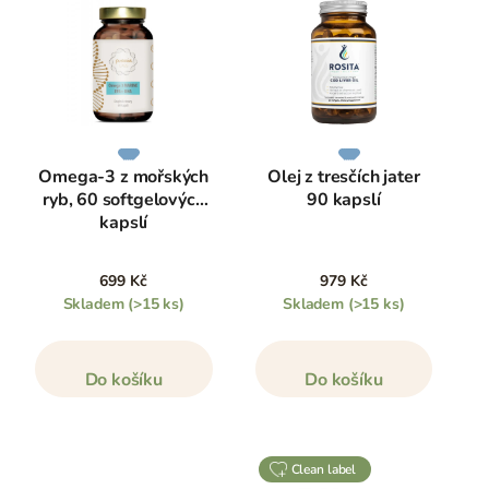
Omega-3 z mořských
Olej z tresčích jater
ryb, 60 softgelových
90 kapslí
kapslí
699 Kč
979 Kč
Skladem
(>15 ks)
Skladem
(>15 ks)
Do košíku
Do košíku
clean label