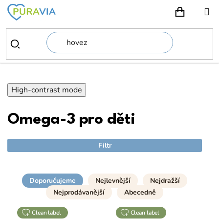
Přejít
na
NÁKUPN
obsah
High-contrast mode
Omega-3 pro děti
Filtr
Doporučujeme
Nejlevnější
Nejdražší
Nejprodávanější
Abecedně
clean label
clean label