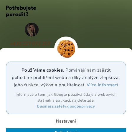
Potřebujete
poradit?
+420 227 072 207
(Po - Pá 9:00 - 17:00)
info@puravia.cz
Používáme cookies.
Pomáhají nám zajistit
WhatsApp
pohodlné prohlížení webu a díky analýze zlepšovat
jeho funkce, výkon a použitelnost.
Více informací
Sledujte nás
Informace o tom, jak Google používá údaje z webových
stránek a aplikací, najdete zde:
business.safety.google/privacy
Nastavení