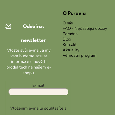
Z
á
O Puravia
p
a
O nás
Odebírat
t
FAQ - Nejčastější dotazy
Poradna
í
Blog
newsletter
Kontakt
Aktuality
Vložte svůj e-mail a my
Věrnostní program
vám budeme zasílat
informace o nových
produktech na našem e-
shopu.
E-mail
Vložením e-mailu souhlasíte s
podmínkami ochrany osobních