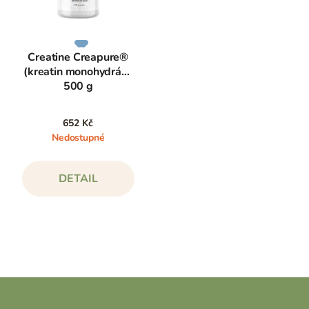
Creatine Creapure®
(kreatin monohydrát),
500 g
652 Kč
Nedostupné
DETAIL
Z
á