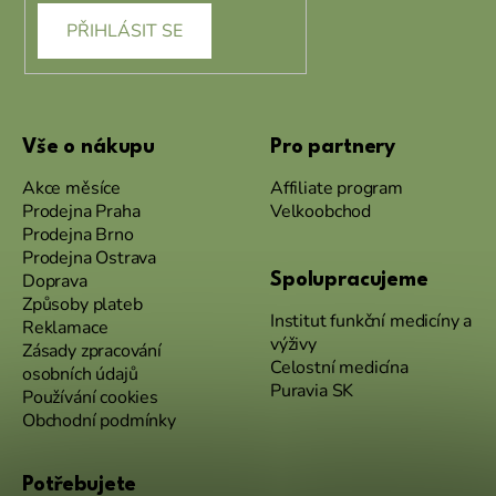
PŘIHLÁSIT SE
Vše o nákupu
Pro partnery
Akce měsíce
Affiliate program
Prodejna Praha
Velkoobchod
Prodejna Brno
Prodejna Ostrava
Doprava
Spolupracujeme
Způsoby plateb
Institut funkční medicíny a
Reklamace
výživy
Zásady zpracování
Celostní medicína
osobních údajů
Puravia SK
Používání cookies
Obchodní podmínky
Potřebujete