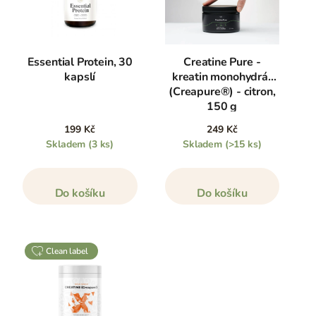
Essential Protein, 30
Creatine Pure -
kapslí
kreatin monohydrát
(Creapure®) - citron,
150 g
199 Kč
249 Kč
Skladem
(3 ks)
Skladem
(>15 ks)
Do košíku
Do košíku
clean label