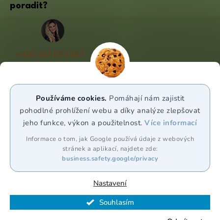
poradit?
+420 227 072 207
(Po - Pá 9:00 - 17:00)
info@puravia.cz
Používáme cookies.
Pomáhají nám zajistit
WhatsApp
pohodlné prohlížení webu a díky analýze zlepšovat
jeho funkce, výkon a použitelnost.
Více informací
Sledujte nás
Informace o tom, jak Google používá údaje z webových
stránek a aplikací, najdete zde:
business.safety.google/privacy
Nastavení
Souhlasím
Vytvořil Shoptet Premium