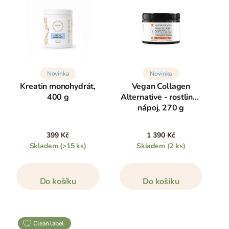
Novinka
Novinka
Kreatin monohydrát,
Vegan Collagen
400 g
Alternative - rostlinný
nápoj, 270 g
399 Kč
1 390 Kč
Skladem
(>15 ks)
Skladem
(2 ks)
Do košíku
Do košíku
clean label