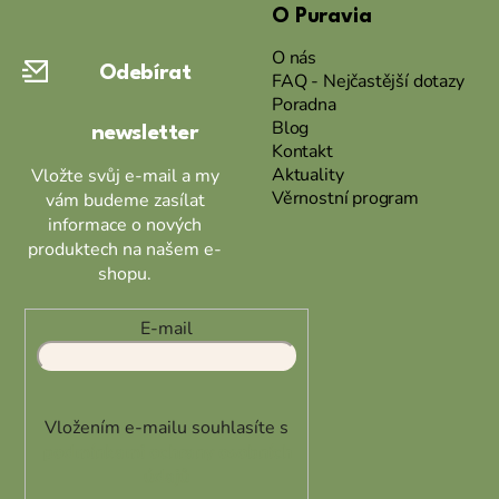
O Puravia
p
a
O nás
Odebírat
t
FAQ - Nejčastější dotazy
Poradna
í
Blog
newsletter
Kontakt
Aktuality
Vložte svůj e-mail a my
Věrnostní program
vám budeme zasílat
informace o nových
produktech na našem e-
shopu.
E-mail
Vložením e-mailu souhlasíte s
podmínkami ochrany osobních
údajů