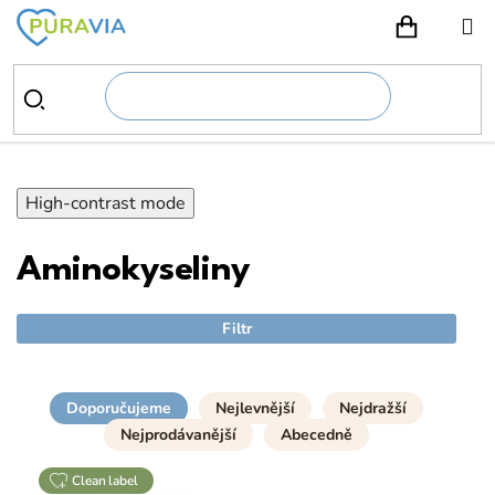
Přejít
na
NÁKUPN
obsah
High-contrast mode
Aminokyseliny
Filtr
Doporučujeme
Nejlevnější
Nejdražší
Nejprodávanější
Abecedně
clean label