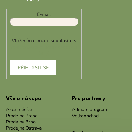
shopu.
E-mail
Vložením e-mailu souhlasíte s
podmínkami ochrany osobních
údajů
PŘIHLÁSIT SE
Vše o nákupu
Pro partnery
Akce měsíce
Affiliate program
Prodejna Praha
Velkoobchod
Prodejna Brno
Prodejna Ostrava