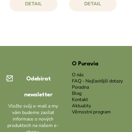
DETAIL
DETAIL
Z
á
O Puravia
p
a
O nás
Odebírat
t
FAQ - Nejčastější dotazy
Poradna
í
Blog
newsletter
Kontakt
Aktuality
Vložte svůj e-mail a my
Věrnostní program
vám budeme zasílat
informace o nových
produktech na našem e-