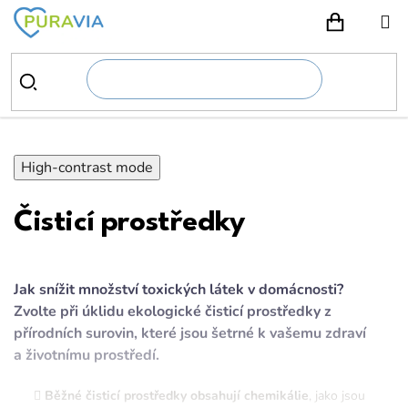
Přejít
na
NÁKUPN
obsah
High-contrast mode
Čisticí prostředky
Jak snížit množství toxických látek v domácnosti?
Zvolte při úklidu ekologické čisticí prostředky z
přírodních surovin, které jsou šetrné k vašemu zdraví
a životnímu prostředí.
Běžné čisticí prostředky obsahují chemikálie
, jako jsou