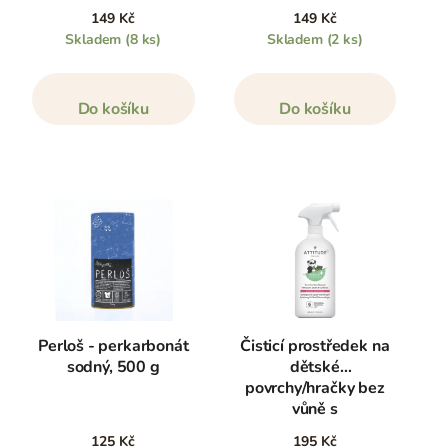
149 Kč
149 Kč
Skladem
(8 ks)
Skladem
(2 ks)
Do košíku
Do košíku
Perloš - perkarbonát
Čisticí prostředek na
sodný, 500 g
dětské
povrchy/hračky bez
vůně s
rozprašovačem, 800
125 Kč
195 Kč