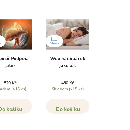
ZDARMA
ZDARMA
a
Zdarma
inář Podpora
Webinář Spánek
jater
jako lék
520 Kč
460 Kč
ladem
(>15 ks)
Skladem
(>15 ks)
Do košíku
Do košíku