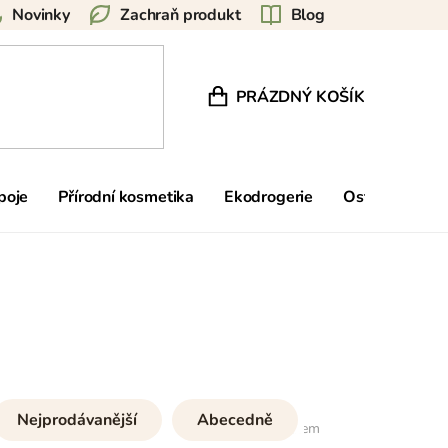
Novinky
Zachraň produkt
Blog
PRÁZDNÝ KOŠÍK
NÁKUPNÍ KOŠÍK
poje
Přírodní kosmetika
Ekodrogerie
Ostatní
Zn
Nejprodávanější
Abecedně
5
položek celkem