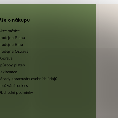
Vše o nákupu
kce měsíce
rodejna Praha
rodejna Brno
rodejna Ostrava
Doprava
působy plateb
Reklamace
ásady zpracování osobních údajů
oužívání cookies
Obchodní podmínky