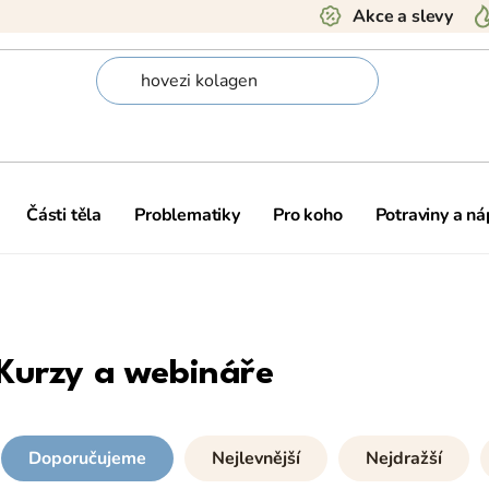
Akce a slevy
Části těla
Problematiky
Pro koho
Potraviny a ná
Kurzy a webináře
Doporučujeme
Nejlevnější
Nejdražší