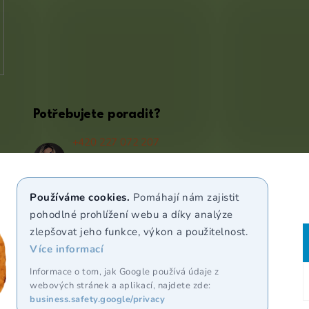
Potřebujete poradit?
+420 227 072 207
(Po - Pá 9:00 - 17:00)
info@puravia.cz
Používáme cookies.
Pomáhají nám zajistit
WhatsApp
pohodlné prohlížení webu a díky analýze
zlepšovat jeho funkce, výkon a použitelnost.
Více informací
Sledujte nás
Informace o tom, jak Google používá údaje z
webových stránek a aplikací, najdete zde:
business.safety.google/privacy