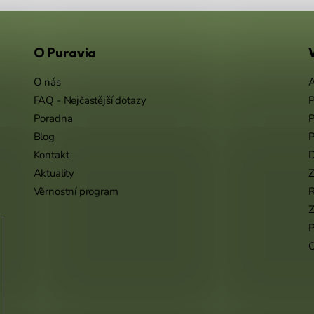
O Puravia
O nás
A
FAQ - Nejčastější dotazy
P
Poradna
P
Blog
P
Kontakt
Aktuality
Z
Věrnostní program
Z
P