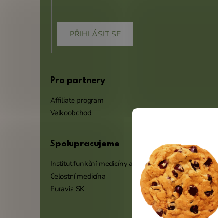
PŘIHLÁSIT SE
Pro partnery
Affiliate program
Velkoobchod
Spolupracujeme
Institut funkční medicíny a výživy
Celostní medicína
Puravia SK