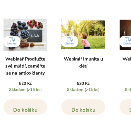
ZDARMA
ZDARMA
Zdarma
Zdarma
Zdarm
Webinář Prodlužte
Webinář Imunita u
Web
své mládí, zaměřte
dětí
se na antioxidanty
520 Kč
530 Kč
Skladem
(>15 ks)
Skladem
(>15 ks)
Sk
Do košíku
Do košíku