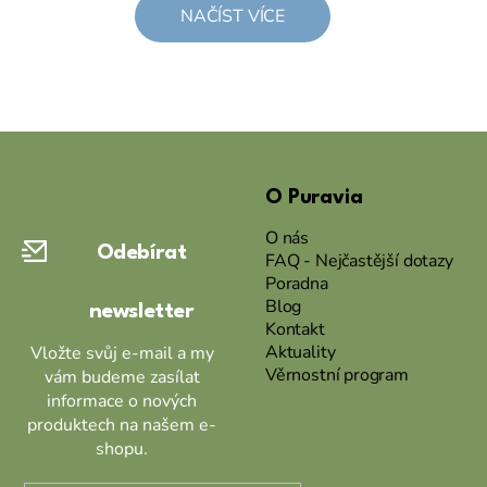
NAČÍST VÍCE
Z
á
O Puravia
p
a
O nás
Odebírat
t
FAQ - Nejčastější dotazy
Poradna
í
Blog
newsletter
Kontakt
Aktuality
Vložte svůj e-mail a my
Věrnostní program
vám budeme zasílat
informace o nových
produktech na našem e-
shopu.