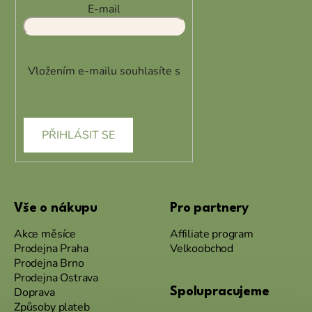
E-mail
Vložením e-mailu souhlasíte s
podmínkami ochrany osobních
údajů
PŘIHLÁSIT SE
Vše o nákupu
Pro partnery
Akce měsíce
Affiliate program
Prodejna Praha
Velkoobchod
Prodejna Brno
Prodejna Ostrava
Doprava
Spolupracujeme
Způsoby plateb