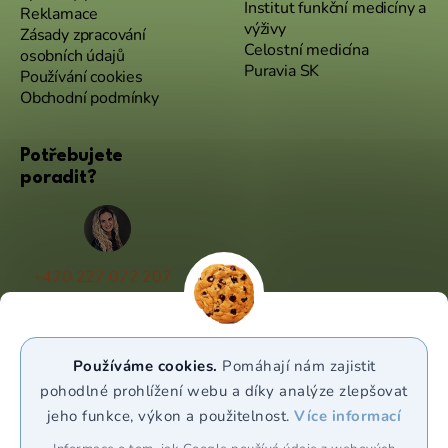
Institut funkční medicíny a
Reklamace
výživy
Zásady zpracování
Celostní medicína
osobních údajů
Puravia SK
Používání cookies
Obchodní podmínky
Potřebujete
poradit?
+420 227 072 207
(Po - Pá 9:00 - 17:00)
info@puravia.cz
Používáme cookies.
Pomáhají nám zajistit
WhatsApp
pohodlné prohlížení webu a díky analýze zlepšovat
jeho funkce, výkon a použitelnost.
Více informací
Sledujte nás