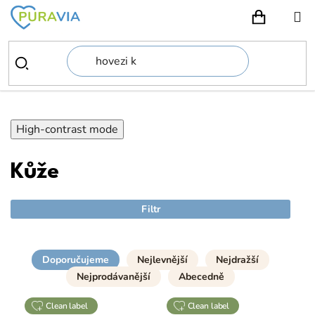
Přejít
na
NÁKUPN
obsah
High-contrast mode
Kůže
Filtr
Doporučujeme
Nejlevnější
Nejdražší
Nejprodávanější
Abecedně
clean label
clean label