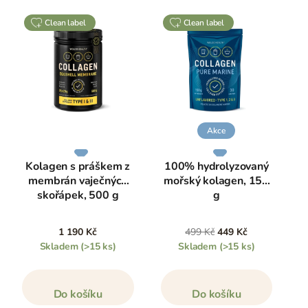
clean label
clean label
Akce
Kolagen s práškem z
100% hydrolyzovaný
membrán vaječných
mořský kolagen, 150
skořápek, 500 g
g
1 190 Kč
499 Kč
449 Kč
Skladem
(>15 ks)
Skladem
(>15 ks)
Do košíku
Do košíku