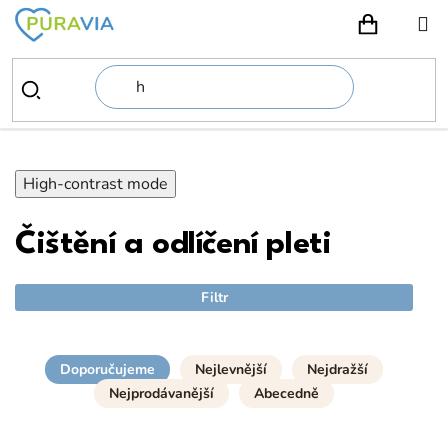
Přejít
na
NÁKUPN
obsah
High-contrast mode
Čištění a odlíčení pleti
Filtr
Doporučujeme
Nejlevnější
Nejdražší
Nejprodávanější
Abecedně