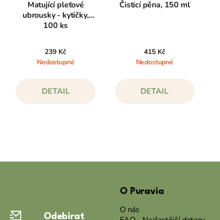
Matující pleťové
Čisticí pěna, 150 ml
ubrousky - kytičky,
100 ks
239 Kč
415 Kč
Nedostupné
Nedostupné
DETAIL
DETAIL
Z
á
O Puravia
p
a
O nás
Odebírat
t
FAQ - Nejčastější dotazy