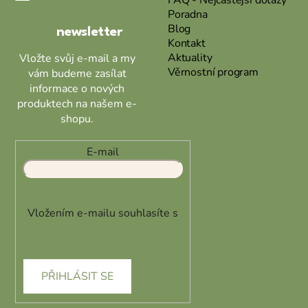
Poradna
í
Blog
newsletter
Kontakt
Aktuality
Vložte svůj e-mail a my
Věrnostní program
vám budeme zasílat
informace o nových
produktech na našem e-
shopu.
E-mail
Vložením e-mailu souhlasíte s
podmínkami ochrany osobních
údajů
PŘIHLÁSIT SE