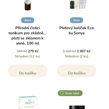
Akce
Akce
Přírodní čisticí
Pleťový balíček Eco
tonikum pro zklidnění
by Sonya
pleti se sklonem k
akné, 100 ml
349 Kč
279 Kč
3 330 Kč
2 997 Kč
Skladem
(11 ks)
Skladem
(2 ks)
Do košíku
Do košíku
clean label