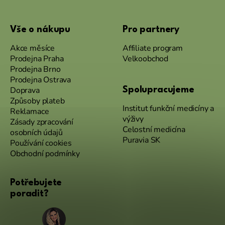
Vše o nákupu
Pro partnery
Akce měsíce
Affiliate program
Prodejna Praha
Velkoobchod
Prodejna Brno
Prodejna Ostrava
Doprava
Spolupracujeme
Způsoby plateb
Institut funkční medicíny a
Reklamace
výživy
Zásady zpracování
Celostní medicína
osobních údajů
Puravia SK
Používání cookies
Obchodní podmínky
Potřebujete
poradit?