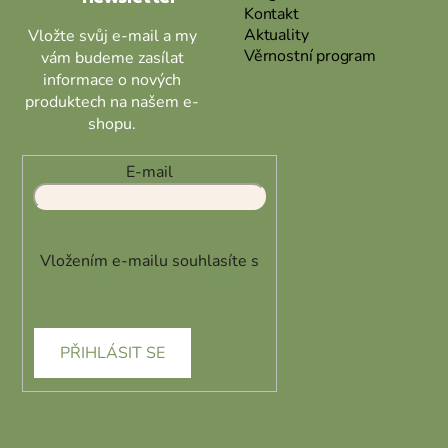
Kontakt
Aktuality
Vložte svůj e-mail a my
Věrnostní program
vám budeme zasílat
informace o nových
produktech na našem e-
shopu.
E-mail
Vložením e-mailu souhlasíte s
podmínkami ochrany osobních
údajů
PŘIHLÁSIT SE