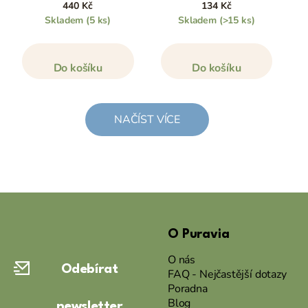
440 Kč
134 Kč
Skladem
(5 ks)
Skladem
(>15 ks)
Do košíku
Do košíku
NAČÍST VÍCE
Z
á
O Puravia
p
a
O nás
Odebírat
t
FAQ - Nejčastější dotazy
Poradna
í
Blog
newsletter