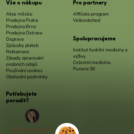
Vše o nákupu
Pro partnery
Akce měsíce
Affiliate program
Prodejna Praha
Velkoobchod
Prodejna Brno
Prodejna Ostrava
Doprava
Spolupracujeme
Způsoby plateb
Institut funkční medicíny a
Reklamace
výživy
Zásady zpracování
Celostní medicína
osobních údajů
Puravia SK
Používání cookies
Obchodní podmínky
Potřebujete
poradit?
+420 227 072 207