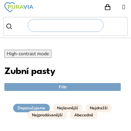
Přejít
na
NÁKUPN
obsah
High-contrast mode
Zubní pasty
Filtr
Doporučujeme
Nejlevnější
Nejdražší
Nejprodávanější
Abecedně