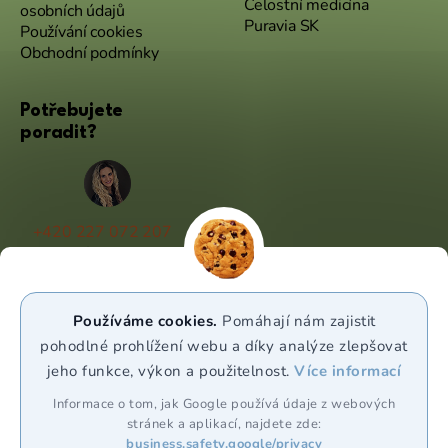
Celostní medicína
osobních údajů
Puravia SK
Používání cookies
Obchodní podmínky
Potřebujete
poradit?
+420 227 072 207
(Po - Pá 9:00 - 17:00)
info@puravia.cz
Používáme cookies.
Pomáhají nám zajistit
WhatsApp
pohodlné prohlížení webu a díky analýze zlepšovat
jeho funkce, výkon a použitelnost.
Více informací
Sledujte nás
Informace o tom, jak Google používá údaje z webových
stránek a aplikací, najdete zde:
business.safety.google/privacy