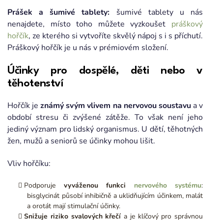
Prášek a šumivé tablety:
šumivé tablety u nás
nenajdete, místo toho můžete vyzkoušet
práškový
hořčík
, ze kterého si vytvoříte skvělý nápoj s i s příchutí.
Práškový hořčík je u nás v prémiovém složení.
Účinky pro dospělé, děti nebo v
těhotenství
Hořčík je
známý svým vlivem na nervovou soustavu
a v
období stresu či zvýšené zátěže. To však není jeho
jediný význam pro lidský organismus. U dětí, těhotných
žen, mužů a seniorů se účinky mohou lišit.
Vliv hořčíku:
Podporuje
vyváženou funkci
nervového systému
:
bisglycinát působí inhibičně a uklidňujícím účinkem, malát
a orotát mají stimulační účinky.
Snižuje riziko svalových křečí
a je klíčový pro správnou