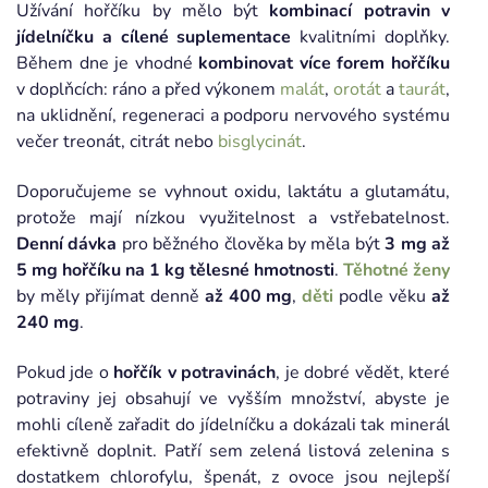
Užívání hořčíku by mělo být
kombinací potravin v
jídelníčku a cílené suplementace
kvalitními doplňky.
Během dne je vhodné
kombinovat více forem hořčíku
v doplňcích: ráno a před výkonem
malát
,
orotát
a
taurát
,
na uklidnění, regeneraci a podporu nervového systému
večer treonát, citrát nebo
bisglycinát
.
Doporučujeme se vyhnout oxidu, laktátu a glutamátu,
protože mají nízkou využitelnost a vstřebatelnost.
Denní dávka
pro běžného člověka by měla být
3 mg až
5 mg hořčíku na 1 kg tělesné hmotnosti
.
Těhotné ženy
by měly přijímat denně
až 400 mg
,
děti
podle věku
až
240 mg
.
Pokud jde o
hořčík v potravinách
, je dobré vědět, které
potraviny jej obsahují ve vyšším množství, abyste je
mohli cíleně zařadit do jídelníčku a dokázali tak minerál
efektivně doplnit. Patří sem zelená listová zelenina s
dostatkem chlorofylu, špenát, z ovoce jsou nejlepší