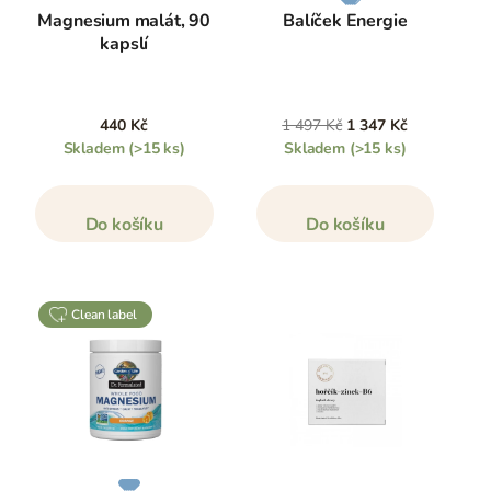
Magnesium malát, 90
Balíček Energie
kapslí
440 Kč
1 497 Kč
1 347 Kč
Skladem
(>15 ks)
Skladem
(>15 ks)
Do košíku
Do košíku
clean label