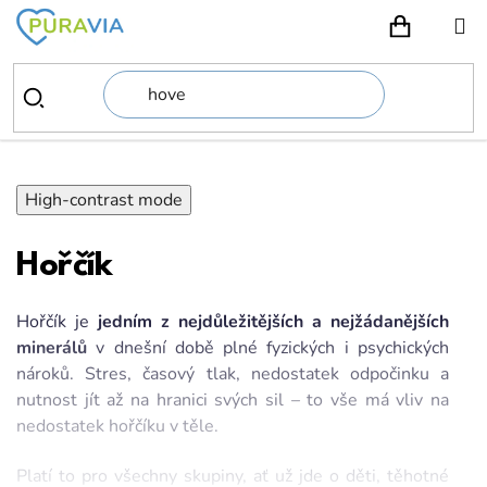
Přejít
na
NÁKUPN
obsah
High-contrast mode
Hořčík
Hořčík je
jedním z nejdůležitějších a nejžádanějších
minerálů
v dnešní době plné fyzických i psychických
nároků. Stres, časový tlak, nedostatek odpočinku a
nutnost jít až na hranici svých sil – to vše má vliv na
nedostatek hořčíku v těle.
Platí to pro všechny skupiny, ať už jde o děti, těhotné