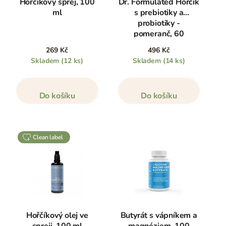
Hořčíkový sprej, 100
Dr. Formulated Hořčík
ml
s prebiotiky a
probiotiky -
pomeranč, 60
žvýkacích kapslí
269 Kč
496 Kč
Skladem
(12 ks)
Skladem
(14 ks)
Do košíku
Do košíku
clean label
Hořčíkový olej ve
Butyrát s vápníkem a
spreji, 100 ml
magnéziem, 100