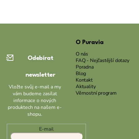
Z
á
O Puravia
p
a
O nás
Odebírat
t
FAQ - Nejčastější dotazy
Poradna
í
Blog
newsletter
Kontakt
Aktuality
Vložte svůj e-mail a my
Věrnostní program
vám budeme zasílat
informace o nových
produktech na našem e-
shopu.
E-mail