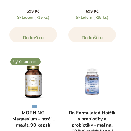
biologickou dostupnost a vstřebání v těle.
699 Kč
699 Kč
Další informace o formách, účincích, optimální denní
Skladem
(>15 ks)
Skladem
(>15 ks)
dávce a mnoho dalšího se dočtete ve druhé části
tohoto článku na konci této stránky nebo
kliknutím
ZDE
.
Do košíku
Do košíku
clean label
MORNING
Dr. Formulated Hořčík
Magnesium - horčík
s prebiotiky a
malát, 90 kapslí
probiotiky - malina,