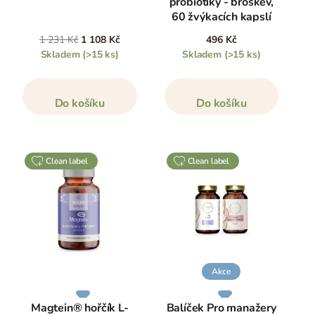
probiotiky - broskev,
60 žvýkacích kapslí
1 231 Kč
1 108 Kč
496 Kč
Skladem
(>15 ks)
Skladem
(>15 ks)
Do košíku
Do košíku
clean label
clean label
Akce
Magtein® hořčík L-
Balíček Pro manažery