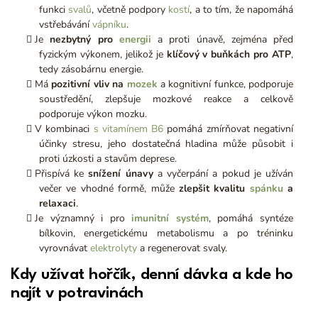
funkci
svalů
, včetně podpory
kostí
, a to tím, že napomáhá
vstřebávání
vápníku
.
Je
nezbytný pro
energii
a proti únavě, zejména před
fyzickým výkonem, jelikož je
klíčový v buňkách pro ATP
,
tedy zásobárnu energie.
Má
pozitivní vliv na
mozek
a kognitivní funkce, podporuje
soustředění, zlepšuje mozkové reakce a celkově
podporuje výkon mozku.
V kombinaci
s vitamínem B6
pomáhá zmírňovat negativní
účinky stresu, jeho dostatečná hladina může působit i
proti úzkosti a stavům deprese.
Přispívá ke
snížení únavy
a vyčerpání a pokud je užíván
večer ve vhodné formě, může
zlepšit kvalitu
spánku
a
relaxaci
.
Je významný i pro
imunitní systém
, pomáhá syntéze
bílkovin, energetickému metabolismu a po tréninku
vyrovnávat
elektrolyty
a regenerovat svaly.
Kdy užívat hořčík, denní dávka a kde ho
najít v potravinách