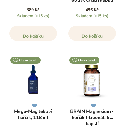
60 žvýkacích kapslí
389 Kč
496 Kč
Skladem
(>15 ks)
Skladem
(>15 ks)
Do košíku
Do košíku
clean label
clean label
Mega-Mag tekutý
BRAIN Magnesium -
hořčík, 118 ml
hořčík l-treonát, 60
kapslí