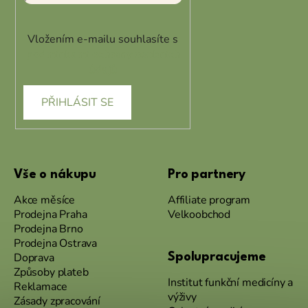
Vložením e-mailu souhlasíte s
podmínkami ochrany osobních
údajů
PŘIHLÁSIT SE
Vše o nákupu
Pro partnery
Akce měsíce
Affiliate program
Prodejna Praha
Velkoobchod
Prodejna Brno
Prodejna Ostrava
Doprava
Spolupracujeme
Způsoby plateb
Institut funkční medicíny a
Reklamace
výživy
Zásady zpracování