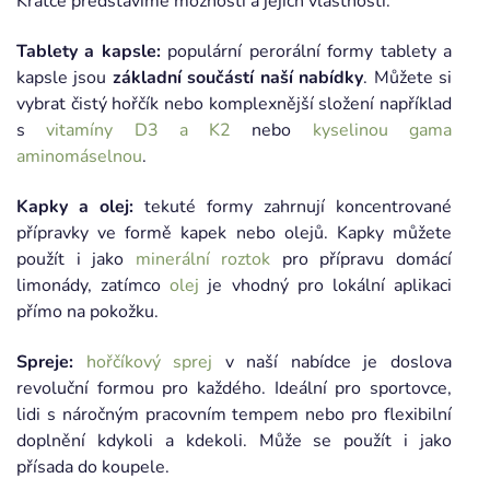
Krátce představíme možnosti a jejich vlastnosti:
Tablety a kapsle:
populární perorální formy tablety a
kapsle jsou
základní součástí naší nabídky
. Můžete si
vybrat čistý hořčík nebo komplexnější složení například
s
vitamíny D3 a K2
nebo
kyselinou gama
aminomáselnou
.
Kapky a olej:
tekuté formy zahrnují koncentrované
přípravky ve formě kapek nebo olejů. Kapky můžete
použít i jako
minerální roztok
pro přípravu domácí
limonády, zatímco
olej
je vhodný pro lokální aplikaci
přímo na pokožku.
Spreje:
hořčíkový sprej
v naší nabídce je doslova
revoluční formou pro každého. Ideální pro sportovce,
lidi s náročným pracovním tempem nebo pro flexibilní
doplnění kdykoli a kdekoli. Může se použít i jako
přísada do koupele.