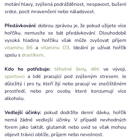
motání hlavy, zvýšená podrážděnost, nespavost, bušení
srdce, pocit mravenčení nebo náladovost.
Předávkování:
dobrou zprávou je, že pokud užijete více
hořčíku, nemusíte se bát předávkování. Dlouhodobě
vysoká hladina hořčíku však může zvyšovat příjem
vitamínu B6
a
vitamínu D3
. Ideální je užívat hořčík
spolu s
draslíkem
.
Kdo ho potřebuje:
těhotné ženy
,
děti
ve vývoji,
sportovci
a lidé pracující pod zvýšeným stresem. Je
důležitý i pro ty, kteří žijí nebo pracují ve znečištěném
prostředí, nebo pro osoby, které konzumují více
alkoholu.
Vedlejší účinky:
pokud dodržíte denní dávku, hořčík
nemá žádné vedlejší účinky. V případě nevhodných
forem jako laktát, glutamát nebo oxid se však mohou
objevit trávicí obtíže, průjem nebo nevolnost.