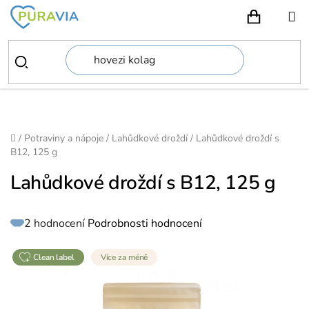
Přejít
na
NÁKUPN
obsah
Domů
/
Potraviny a nápoje
/
Lahůdkové droždí
/
Lahůdkové droždí s
B12, 125 g
Lahůdkové droždí s B12, 125 g
Průměrné
2 hodnocení
Podrobnosti hodnocení
hodnocení
produktu
je
5,0
z
clean label
Více za méně
5
hvězdiček.