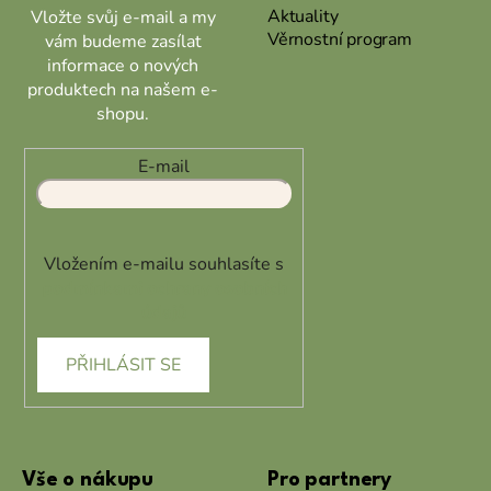
Aktuality
Vložte svůj e-mail a my
Věrnostní program
vám budeme zasílat
informace o nových
produktech na našem e-
shopu.
E-mail
Vložením e-mailu souhlasíte s
podmínkami ochrany osobních
údajů
PŘIHLÁSIT SE
Vše o nákupu
Pro partnery