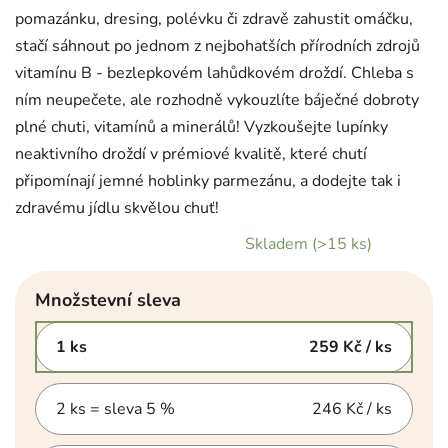
pomazánku, dresing, polévku či zdravě zahustit omáčku,
stačí sáhnout po jednom z nejbohatších přírodních zdrojů
vitamínu B - bezlepkovém lahůdkovém droždí. Chleba s
ním neupečete, ale rozhodně vykouzlíte báječné dobroty
plné chuti, vitamínů a minerálů! Vyzkoušejte lupínky
neaktivního droždí v prémiové kvalitě, které chutí
připomínají jemné hoblinky parmezánu, a dodejte tak i
zdravému jídlu skvělou chuť!
Skladem
(>15 ks)
Množstevní sleva
1 ks
259 Kč
/ ks
2 ks = sleva 5 %
246 Kč
/ ks