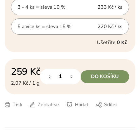
3 - 4 ks = sleva 10 %
233 Kč
/ ks
5 a více ks = sleva 15 %
220 Kč
/ ks
Ušetříte
0 Kč
259 Kč
DO KOŠÍKU
Měrná cena:
2,07 Kč / 1 g
Tisk
Zeptat se
Hlídat
Sdílet