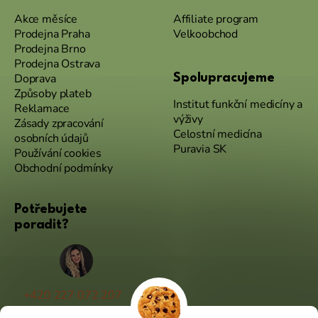
Akce měsíce
Affiliate program
Prodejna Praha
Velkoobchod
Prodejna Brno
Prodejna Ostrava
Doprava
Spolupracujeme
Způsoby plateb
Institut funkční medicíny a
Reklamace
výživy
Zásady zpracování
Celostní medicína
osobních údajů
Puravia SK
Používání cookies
Obchodní podmínky
Potřebujete
poradit?
+420 227 072 207
(Po - Pá 9:00 - 17:00)