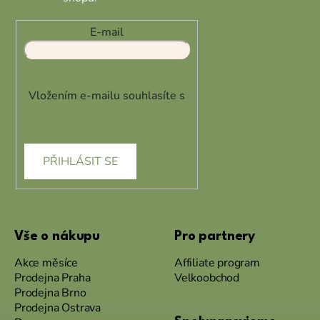
E-mail
Vložením e-mailu souhlasíte s
podmínkami ochrany osobních
údajů
PŘIHLÁSIT SE
Vše o nákupu
Pro partnery
Akce měsíce
Affiliate program
Prodejna Praha
Velkoobchod
Prodejna Brno
Prodejna Ostrava