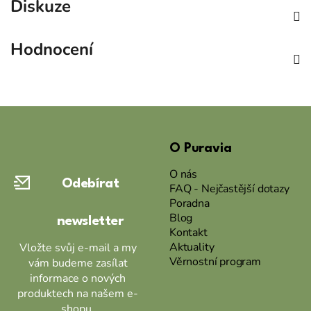
Diskuze
Hodnocení
Z
á
O Puravia
p
a
O nás
Odebírat
t
FAQ - Nejčastější dotazy
Poradna
í
Blog
newsletter
Kontakt
Aktuality
Vložte svůj e-mail a my
Věrnostní program
vám budeme zasílat
informace o nových
produktech na našem e-
shopu.