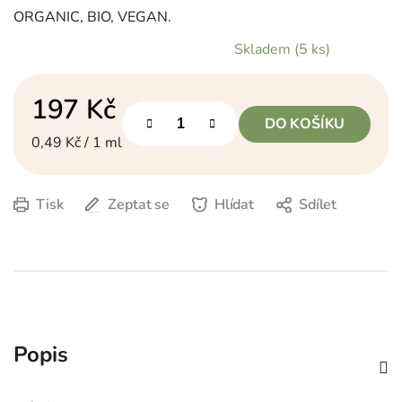
ORGANIC, BIO, VEGAN.
Skladem
(5 ks)
197 Kč
DO KOŠÍKU
Měrná cena:
0,49 Kč / 1 ml
Tisk
Zeptat se
Hlídat
Sdílet
Popis