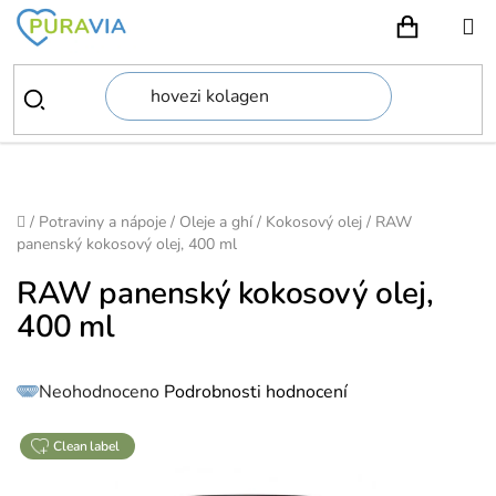
Přejít
na
NÁKUPN
obsah
Domů
/
Potraviny a nápoje
/
Oleje a ghí
/
Kokosový olej
/
RAW
panenský kokosový olej, 400 ml
RAW panenský kokosový olej,
400 ml
Průměrné
Neohodnoceno
Podrobnosti hodnocení
hodnocení
produktu
je
0,0
z
clean label
5
hvězdiček.