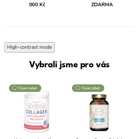
000 Kč
ZDARMA
e
z
n
a
č
High-contrast mode
k
y
Vybrali jsme pro vás
P
u
clean label
clean label
r
a
v
i
a