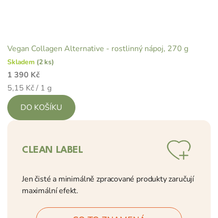
Vegan Collagen Alternative - rostlinný nápoj, 270 g
Skladem
(2 ks)
1 390 Kč
Měrná
5,15 Kč / 1 g
cena:
DO KOŠÍKU
CLEAN LABEL
Jen čisté a minimálně zpracované produkty zaručují
maximální efekt.