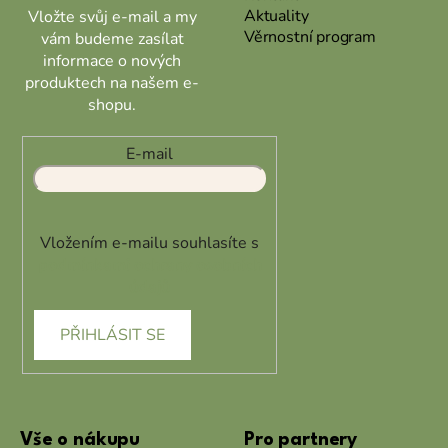
Aktuality
Vložte svůj e-mail a my
Věrnostní program
vám budeme zasílat
informace o nových
produktech na našem e-
shopu.
E-mail
Vložením e-mailu souhlasíte s
podmínkami ochrany osobních
údajů
PŘIHLÁSIT SE
Vše o nákupu
Pro partnery