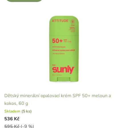
Dětský minerální opalovací krém SPF 50+ meloun a
kokos, 60 g
Skladem
(5 ks)
536 Kč
595 Kč
(–9 %)