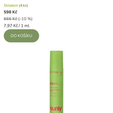
Skladem
(4 ks)
598 Kč
666 Kč
(–10 %)
Měrná
7,97 Kč / 1 ml
cena:
DO KOŠÍKU