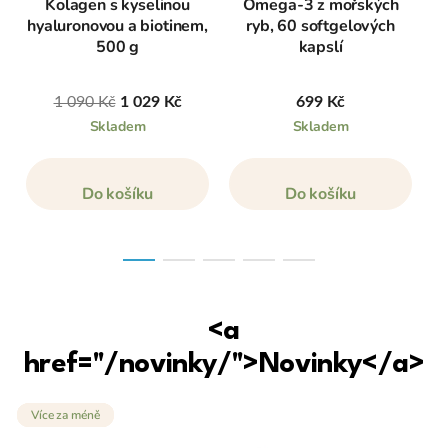
Kolagen s kyselinou
Omega-3 z mořských
hyaluronovou a biotinem,
ryb, 60 softgelových
500 g
kapslí
1 090 Kč
1 029 Kč
699 Kč
Skladem
Skladem
Do košíku
Do košíku
<a
href="/novinky/">Novinky</a>
Více za méně
Více za méně
Více za méně
Více za méně
Více za méně