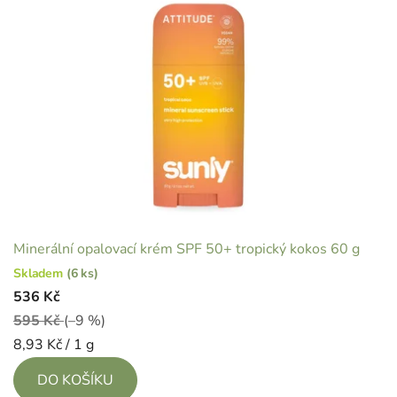
Minerální opalovací krém SPF 50+ tropický kokos 60 g
Skladem
(6 ks)
536 Kč
595 Kč
(–9 %)
Měrná
8,93 Kč / 1 g
cena:
DO KOŠÍKU