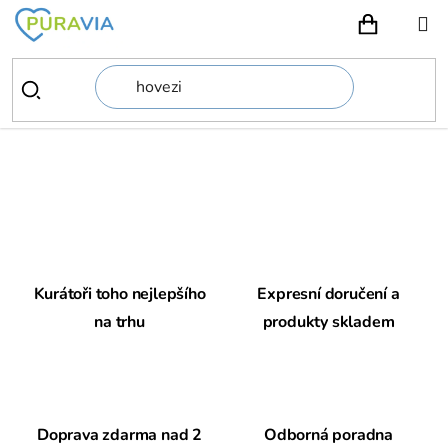
Přejít
na
NÁKUPN
obsah
F
i
l
Kurátoři toho nejlepšího
Expresní doručení a
o
na trhu
produkty skladem
s
o
f
Doprava zdarma nad 2
Odborná poradna
i