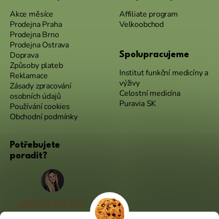
Akce měsíce
Affiliate program
Prodejna Praha
Velkoobchod
Prodejna Brno
Prodejna Ostrava
Doprava
Spolupracujeme
Způsoby plateb
Institut funkční medicíny a
Reklamace
výživy
Zásady zpracování
Celostní medicína
osobních údajů
Puravia SK
Používání cookies
Obchodní podmínky
Potřebujete
poradit?
+420 227 072 207
(Po - Pá 9:00 - 17:00)