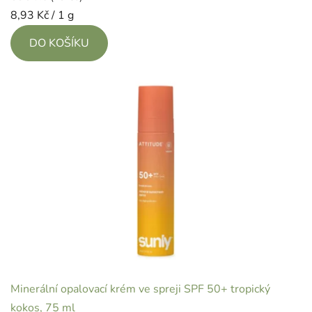
Měrná
8,93 Kč / 1 g
cena:
DO KOŠÍKU
Minerální opalovací krém ve spreji SPF 50+ tropický
kokos, 75 ml