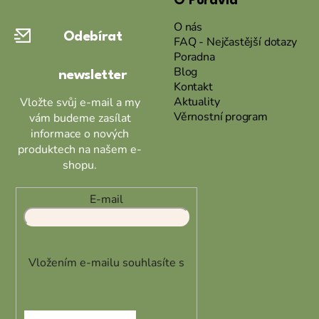
O Puravia
p
a
O nás
Odebírat
t
FAQ - Nejčastější dotazy
Poradna
í
Blog
newsletter
Kontakt
Aktuality
Vložte svůj e-mail a my
Věrnostní program
vám budeme zasílat
informace o nových
produktech na našem e-
shopu.
E-mail
Vložením e-mailu souhlasíte s
podmínkami ochrany osobních
údajů