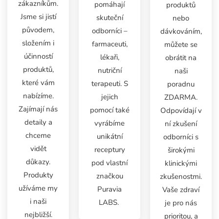
zákazníkům.
pomáhají
produktů
Jsme si jistí
skuteční
nebo
původem,
odborníci –
dávkováním,
složením i
farmaceuti,
můžete se
účinností
lékaři,
obrátit na
produktů,
nutriční
naši
které vám
terapeuti. S
poradnu
nabízíme.
jejich
ZDARMA.
Zajímají nás
pomocí také
Odpovídají v
detaily a
vyrábíme
ní zkušení
chceme
unikátní
odborníci s
vidět
receptury
širokými
důkazy.
pod vlastní
klinickými
Produkty
značkou
zkušenostmi.
užíváme my
Puravia
Vaše zdraví
i naši
LABS.
je pro nás
nejbližší.
prioritou, a