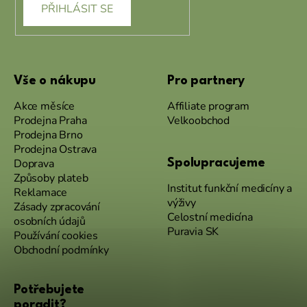
PŘIHLÁSIT SE
Vše o nákupu
Pro partnery
Akce měsíce
Affiliate program
Prodejna Praha
Velkoobchod
Prodejna Brno
Prodejna Ostrava
Doprava
Spolupracujeme
Způsoby plateb
Institut funkční medicíny a
Reklamace
výživy
Zásady zpracování
Celostní medicína
osobních údajů
Puravia SK
Používání cookies
Obchodní podmínky
Potřebujete
poradit?