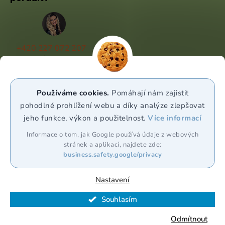
+420 227 072 207
(Po - Pá 9:00 - 17:00)
info@puravia.cz
Používáme cookies.
Pomáhají nám zajistit
WhatsApp
pohodlné prohlížení webu a díky analýze zlepšovat
jeho funkce, výkon a použitelnost.
Více informací
Sledujte nás
Informace o tom, jak Google používá údaje z webových
stránek a aplikací, najdete zde:
business.safety.google/privacy
Nastavení
Souhlasím
Vytvořil Shoptet Premium
Odmítnout
Copyright 2026
Puravia.cz
. Všechna práva vyhrazena.