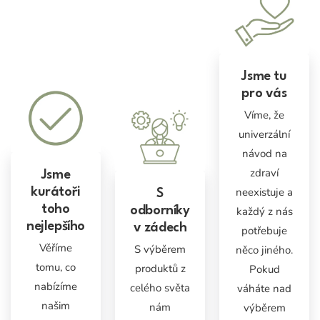
Jsme tu
pro vás
Víme, že
univerzální
návod na
zdraví
Jsme
neexistuje a
kurátoři
S
toho
odborníky
každý z nás
nejlepšího
v zádech
potřebuje
Věříme
S výběrem
něco jiného.
tomu, co
produktů z
Pokud
nabízíme
celého světa
váháte nad
našim
nám
výběrem