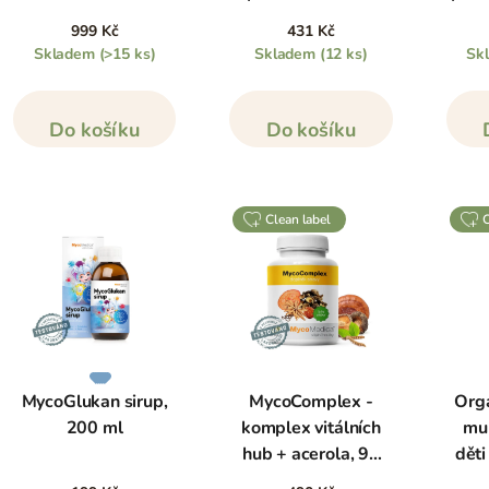
mandarinky, 58 ml
60 ž
999 Kč
431 Kč
Skladem
(>15 ks)
Skladem
(12 ks)
Sk
Do košíku
Do košíku
clean label
MycoGlukan sirup,
MycoComplex -
Orga
200 ml
komplex vitálních
mul
hub + acerola, 90
děti
kapslí
ovoc