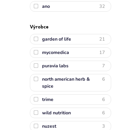
ano
32
Výrobce
garden of life
21
mycomedica
17
puravia labs
7
north american herb &
6
spice
trime
6
wild nutrition
6
nuzest
3