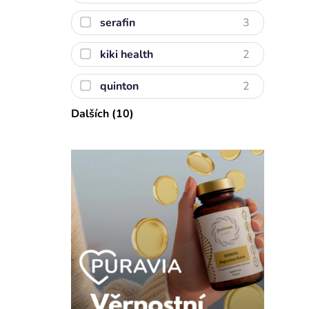
serafin
3
kiki health
2
quinton
2
Dalších (10)