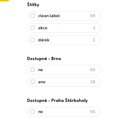
Štítky
clean label
59
akce
3
dárek
2
Dostupné - Brno
ne
60
ano
28
Dostupné - Praha Štěrboholy
ne
56