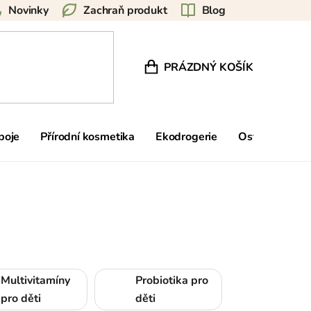
Novinky
Zachraň produkt
Blog
PRÁZDNÝ KOŠÍK
NÁKUPNÍ KOŠÍK
poje
Přírodní kosmetika
Ekodrogerie
Ostatní
Zn
Multivitamíny
Probiotika pro
pro děti
děti