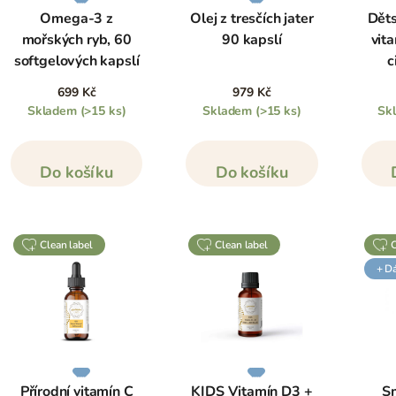
Omega-3 z
Olej z tresčích jater
Dět
mořských ryb, 60
90 kapslí
vit
softgelových kapslí
c
699 Kč
979 Kč
Skladem
(>15 ks)
Skladem
(>15 ks)
Sk
Do košíku
Do košíku
clean label
clean label
+ D
Přírodní vitamín C
KIDS Vitamín D3 +
Sm