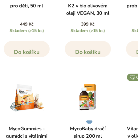
pro děti, 50 ml
K2 v bio olivovém
probi
oleji VEGAN, 30 ml
449 Kč
399 Kč
Skladem
(>15 ks)
Skladem
(>15 ks)
Sk
Do košíku
Do košíku
MycoGummies -
MycoBaby dračí
Vita
gumídci s vitálními
sirup 200 ml
v ol