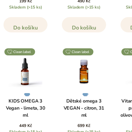
199 Kč
490 Kč
Skladem
(>15 ks)
Skladem
(>15 ks)
Sk
Do košíku
Do košíku
clean label
clean label
KIDS OMEGA 3
Dětské omega 3
Vita
Vegan - limeta, 30
VEGAN - citron, 31
p
ml
ml
olivo
449 Kč
699 Kč
Skladem
(>15 ks)
Skladem
(>15 ks)
Sk