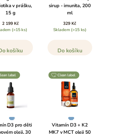
otika v prášku,
sirup - imunita, 200
15 g
ml
2 199 Kč
329 Kč
ladem
(>15 ks)
Skladem
(>15 ks)
Do košíku
Do košíku
clean label
clean label
mín D3 pro děti
Vitamín D3 + K2
ivovém oleji, 30
MK7 v MCT oleji 50