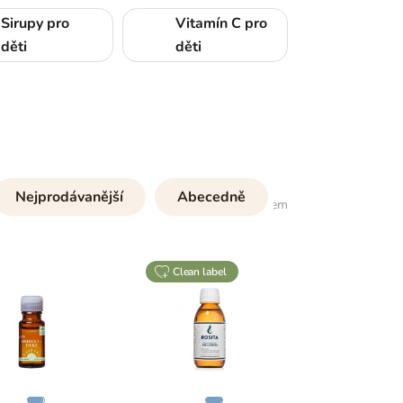
Sirupy pro
Vitamín C pro
děti
děti
Nejprodávanější
Abecedně
88
položek celkem
clean label