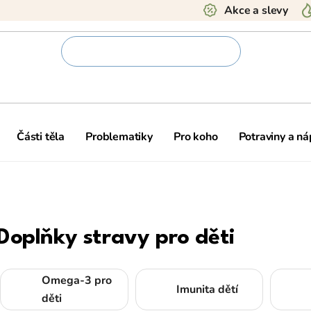
Akce a slevy
Části těla
Problematiky
Pro koho
Potraviny a ná
Doplňky stravy pro děti
Omega-3 pro
Imunita dětí
děti