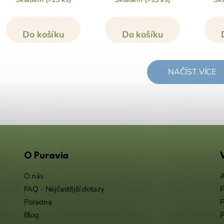
Do košíku
Do košíku
NAČÍST VÍCE
O Puravia
O nás
A
FAQ - Nejčastější dotazy
P
Poradna
P
Blog
P