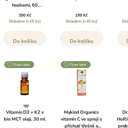
houbami, 60
bonbonů
390 Kč
199 Kč
Skladem
(>15 ks)
Skladem
(>15 ks)
Sk
Do košíku
Do košíku
clean label
clean label
Vitamín D3 + K2 v
Mykind Organics
Dr
bio MCT oleji, 30 ml
vitamín C ve spreji s
Hořčí
příchutí třešně a
prob