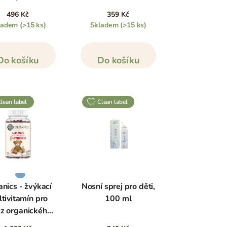
výkacích kapslí
496 Kč
359 Kč
ladem
(>15 ks)
Skladem
(>15 ks)
Do košíku
Do košíku
clean label
clean label
nics - žvýkací
Nosní sprej pro děti,
tivitamín pro
100 ml
 z organického
e, 120 gumídků