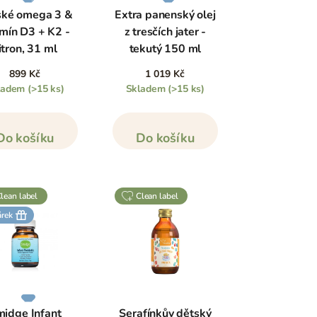
ské omega 3 &
Extra panenský olej
amín D3 + K2 -
z tresčích jater -
itron, 31 ml
tekutý 150 ml
899 Kč
1 019 Kč
ladem
(>15 ks)
Skladem
(>15 ks)
Do košíku
Do košíku
clean label
clean label
árek
idge Infant
Serafínkův dětský