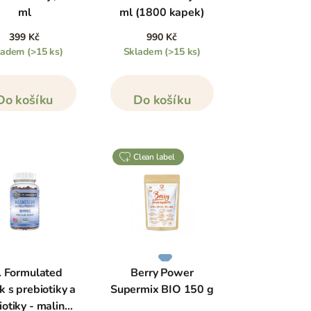
ml
ml (1800 kapek)
399 Kč
990 Kč
ladem
(>15 ks)
Skladem
(>15 ks)
Do košíku
Do košíku
clean label
. Formulated
Berry Power
k s prebiotiky a
Supermix BIO 150 g
iotiky - malina,