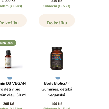
1 099 Kč
349 Kč
ladem
(>15 ks)
Skladem
(>15 ks)
Do košíku
Do košíku
clean label
mín D3 VEGAN
Body Biotics™
ro děti v bio
Gummies, dětská
vém oleji, 30 ml
veganská
probiotika, 60
295 Kč
499 Kč
žvýkacích tablet
ladem
(>15 ks)
Skladem
(>15 ks)