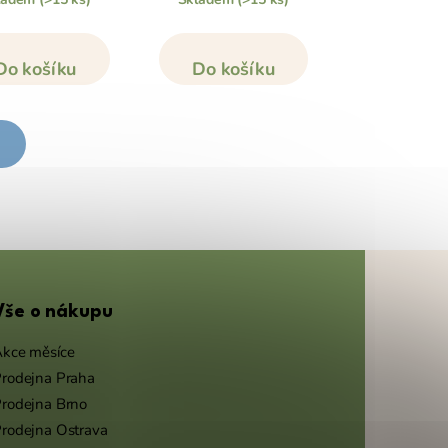
Do košíku
Do košíku
Vše o nákupu
kce měsíce
rodejna Praha
rodejna Brno
rodejna Ostrava