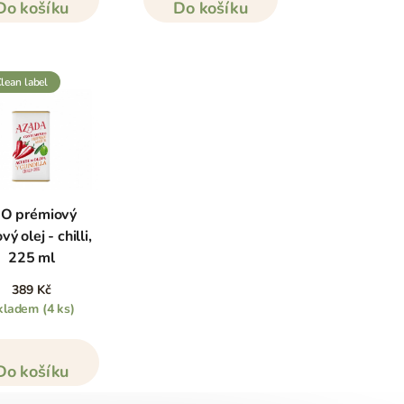
Do košíku
Do košíku
clean label
IO prémiový
vý olej - chilli,
225 ml
389 Kč
kladem
(4 ks)
Do košíku