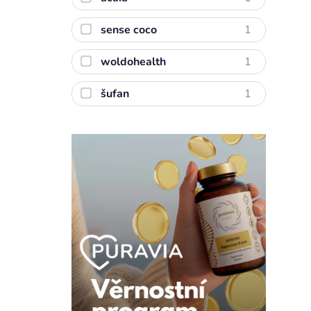
sense coco
1
woldohealth
1
šufan
1