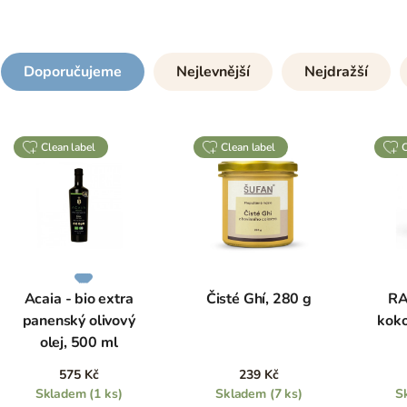
Doporučujeme
Nejlevnější
Nejdražší
clean label
clean label
Acaia - bio extra
Čisté Ghí, 280 g
RA
panenský olivový
koko
olej, 500 ml
575 Kč
239 Kč
Skladem
(1 ks)
Skladem
(7 ks)
S