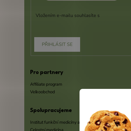
Vložením e-mailu souhlasíte s
podmínkami
ochrany osobních údajů
PŘIHLÁSIT SE
Pro partnery
Affiliate program
Velkoobchod
Spolupracujeme
Institut funkční medicíny a výživy
Celostní medicína