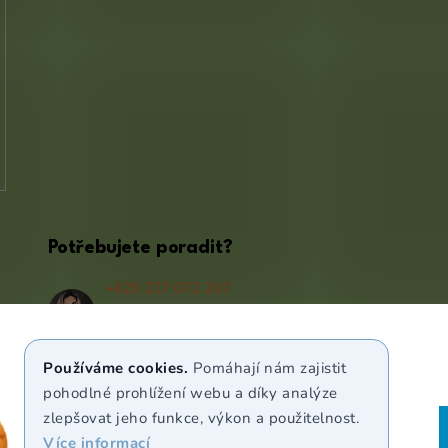
Potřebujete poradit?
+420 227 072 207
(Po - Pá 9:00 - 17:00)
info@puravia.cz
Používáme cookies.
Pomáhají nám zajistit
WhatsApp
pohodlné prohlížení webu a díky analýze
zlepšovat jeho funkce, výkon a použitelnost.
Více informací