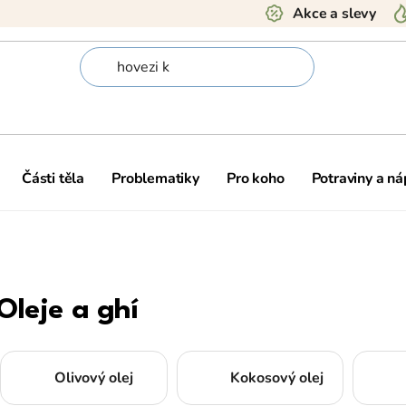
Akce a slevy
Části těla
Problematiky
Pro koho
Potraviny a ná
Oleje a ghí
Olivový olej
Kokosový olej