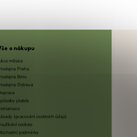
Vše o nákupu
kce měsíce
rodejna Praha
rodejna Brno
rodejna Ostrava
Doprava
působy plateb
Reklamace
ásady zpracování osobních údajů
oužívání cookies
Obchodní podmínky