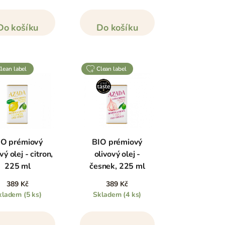
Do košíku
Do košíku
clean label
clean label
IO prémiový
BIO prémiový
vý olej - citron,
olivový olej -
225 ml
česnek, 225 ml
389 Kč
389 Kč
kladem
(5 ks)
Skladem
(4 ks)