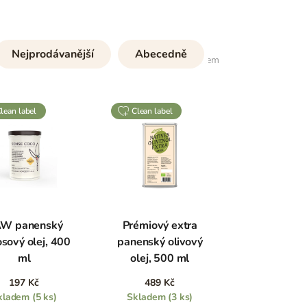
Nejprodávanější
Abecedně
11
položek celkem
clean label
clean label
W panenský
Prémiový extra
sový olej, 400
panenský olivový
ml
olej, 500 ml
197 Kč
489 Kč
kladem
(5 ks)
Skladem
(3 ks)