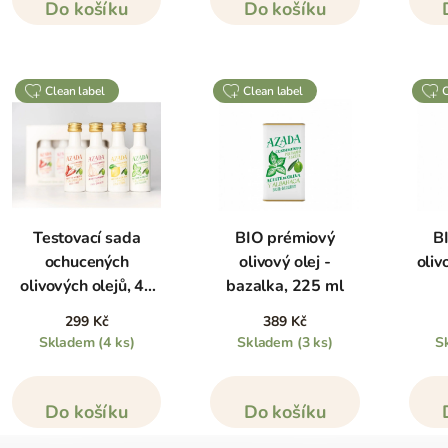
Do košíku
Do košíku
clean label
clean label
Testovací sada
BIO prémiový
B
ochucených
olivový olej -
olivo
olivových olejů, 4x
bazalka, 225 ml
20 ml
299 Kč
389 Kč
Skladem
(4 ks)
Skladem
(3 ks)
S
Do košíku
Do košíku