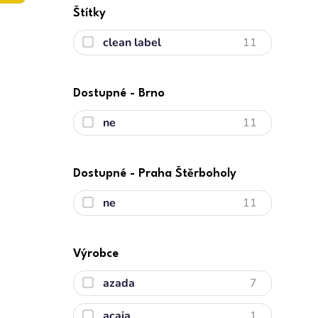
Štítky
clean label
11
Dostupné - Brno
ne
11
Dostupné - Praha Štěrboholy
ne
11
Výrobce
azada
7
acaia
1