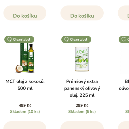
Do košíku
Do košíku
clean label
clean label
MCT olej z kokosů,
Prémiový extra
B
500 ml
panenský olivový
olivo
olej, 225 ml
499 Kč
299 Kč
Skladem
(10 ks)
Skladem
(5 ks)
S