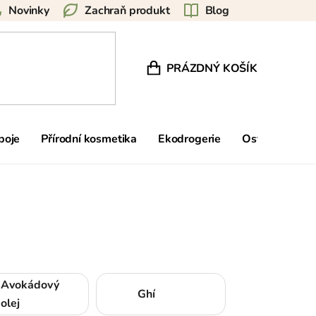
Novinky
Zachraň produkt
Blog
PRÁZDNÝ KOŠÍK
NÁKUPNÍ KOŠÍK
poje
Přírodní kosmetika
Ekodrogerie
Ostatní
Zn
Avokádový
Ghí
olej