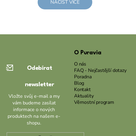
NAČÍST VÍCE
Z
á
O Puravia
p
a
O nás
Odebírat
t
FAQ - Nejčastější dotazy
Poradna
í
Blog
newsletter
Kontakt
Aktuality
Vložte svůj e-mail a my
Věrnostní program
vám budeme zasílat
informace o nových
produktech na našem e-
shopu.