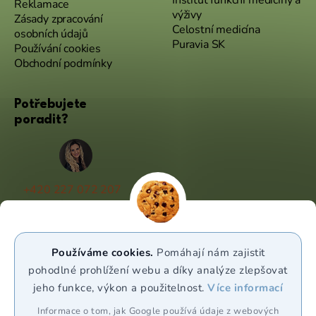
Institut funkční medicíny a
Reklamace
výživy
Zásady zpracování
Celostní medicína
osobních údajů
Puravia SK
Používání cookies
Obchodní podmínky
Potřebujete
poradit?
+420 227 072 207
(Po - Pá 9:00 - 17:00)
info@puravia.cz
Používáme cookies.
Pomáhají nám zajistit
WhatsApp
pohodlné prohlížení webu a díky analýze zlepšovat
jeho funkce, výkon a použitelnost.
Více informací
Sledujte nás
Informace o tom, jak Google používá údaje z webových