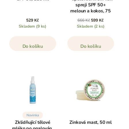
spreji SPF 50+
meloun a kokos, 75
ml
529 Kč
666 Kč
599 Kč
Skladem
(9 ks)
Skladem
(2 ks)
Do košíku
Do košíku
Novinka
Zklidňující tělové
Zinková mast, 50 ml
mléko po opalování