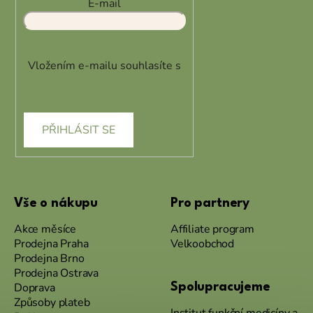
E-mail
Vložením e-mailu souhlasíte s
podmínkami ochrany osobních
údajů
PŘIHLÁSIT SE
Vše o nákupu
Pro partnery
Akce měsíce
Affiliate program
Prodejna Praha
Velkoobchod
Prodejna Brno
Prodejna Ostrava
Doprava
Spolupracujeme
Způsoby plateb