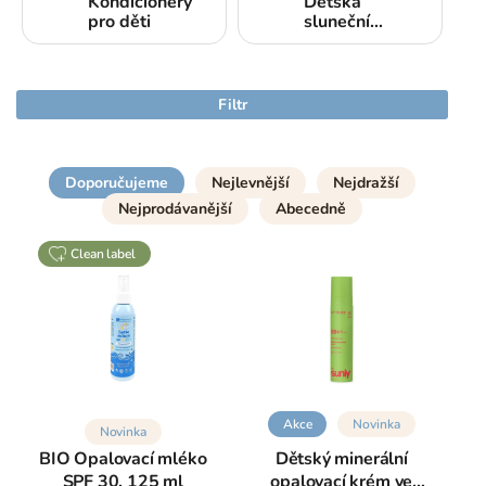
Kondicionery
Dětská
pro děti
sluneční
ochrana
Filtr
Doporučujeme
Nejlevnější
Nejdražší
Nejprodávanější
Abecedně
clean label
Akce
Novinka
Novinka
BIO Opalovací mléko
Dětský minerální
SPF 30, 125 ml
opalovací krém ve