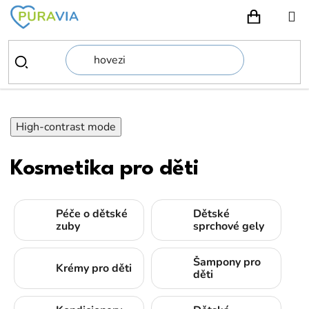
Přejít
na
NÁKUPN
obsah
High-contrast mode
Kosmetika pro děti
Péče o dětské
Dětské
zuby
sprchové gely
Šampony pro
Krémy pro děti
děti