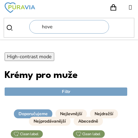
Přejít
na
NÁKUPN
obsah
High-contrast mode
Krémy pro muže
Filtr
Doporučujeme
Nejlevnější
Nejdražší
Nejprodávanější
Abecedně
clean label
clean label