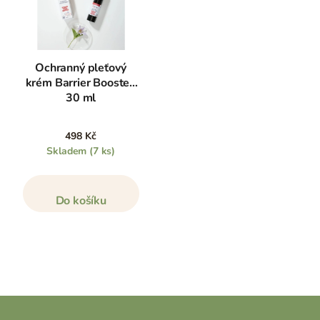
Ochranný pleťový
krém Barrier Booster,
30 ml
498 Kč
Skladem
(7 ks)
Do košíku
Z