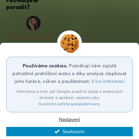
Potřebujete
poradit?
+420 227 072 207
(Po - Pá 9:00 - 17:00)
info@puravia.cz
Používáme cookies.
Pomáhají nám zajistit
WhatsApp
pohodlné prohlížení webu a díky analýze zlepšovat
jeho funkce, výkon a použitelnost.
Více informací
Sledujte nás
Informace o tom, jak Google používá údaje z webových
stránek a aplikací, najdete zde:
business.safety.google/privacy
Nastavení
Souhlasím
Vytvořil Shoptet Premium