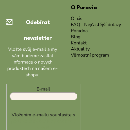
á
O Puravia
p
a
O nás
Odebírat
t
FAQ - Nejčastější dotazy
Poradna
í
Blog
newsletter
Kontakt
Aktuality
Vložte svůj e-mail a my
Věrnostní program
vám budeme zasílat
informace o nových
produktech na našem e-
shopu.
E-mail
Vložením e-mailu souhlasíte s
podmínkami ochrany osobních
údajů