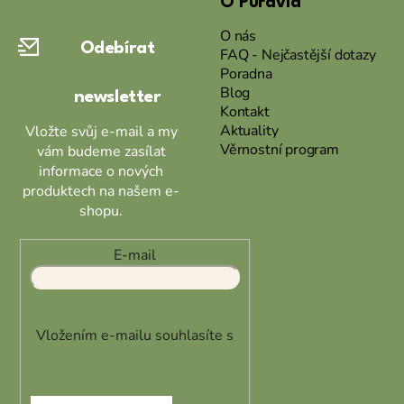
O Puravia
p
a
O nás
Odebírat
t
FAQ - Nejčastější dotazy
Poradna
í
Blog
newsletter
Kontakt
Aktuality
Vložte svůj e-mail a my
Věrnostní program
vám budeme zasílat
informace o nových
produktech na našem e-
shopu.
E-mail
Vložením e-mailu souhlasíte s
podmínkami ochrany osobních
údajů