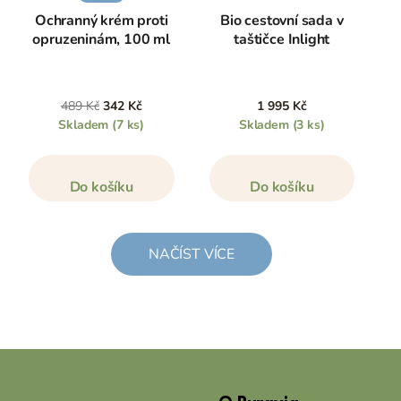
Ochranný krém proti
Bio cestovní sada v
opruzeninám, 100 ml
taštičce Inlight
489 Kč
342 Kč
1 995 Kč
Skladem
(7 ks)
Skladem
(3 ks)
Do košíku
Do košíku
NAČÍST VÍCE
Z
á