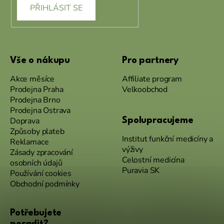
PŘIHLÁSIT SE
Vše o nákupu
Pro partnery
Akce měsíce
Affiliate program
Prodejna Praha
Velkoobchod
Prodejna Brno
Prodejna Ostrava
Doprava
Spolupracujeme
Způsoby plateb
Institut funkční medicíny a
Reklamace
výživy
Zásady zpracování
Celostní medicína
osobních údajů
Puravia SK
Používání cookies
Obchodní podmínky
Potřebujete
poradit?