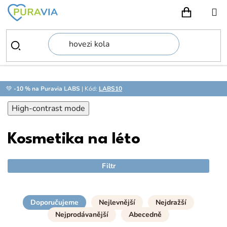
Přejít
na
NÁKUPN
obsah
💚
-10 % na Puravia LABS
| Kód:
LABS10
High-contrast mode
Kosmetika na léto
Filtr
Doporučujeme
Nejlevnější
Nejdražší
Nejprodávanější
Abecedně