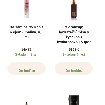
Balzám na rty s chia
Revitalizující
olejem - malina, 4,8
hydratační mlha s
ml
kyselinou
hyaluronovou Super
Fruit Essence, 100 ml
149 Kč
625 Kč
Skladem
(2 ks)
Skladem
(4 ks)
Do košíku
Do košíku