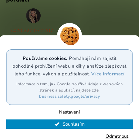
+420 227 072 207
(Po - Pá 9:00 - 17:00)
info@puravia.cz
Používáme cookies.
Pomáhají nám zajistit
WhatsApp
pohodlné prohlížení webu a díky analýze zlepšovat
jeho funkce, výkon a použitelnost.
Více informací
Sledujte nás
Informace o tom, jak Google používá údaje z webových
stránek a aplikací, najdete zde:
business.safety.google/privacy
Nastavení
Souhlasím
Vytvořil Shoptet Premium
Odmítnout
Copyright 2026
Puravia.cz
. Všechna práva vyhrazena.