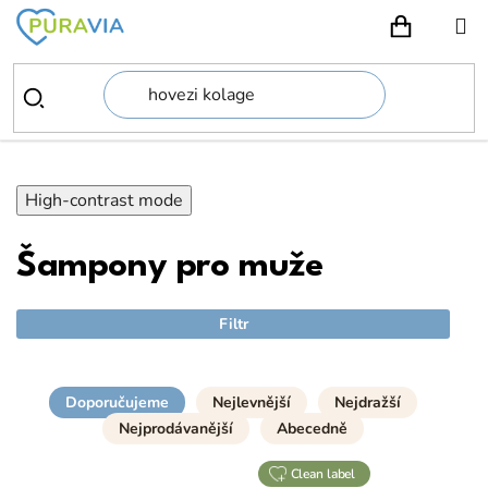
Přejít
na
NÁKUPN
obsah
High-contrast mode
Šampony pro muže
Filtr
Doporučujeme
Nejlevnější
Nejdražší
Nejprodávanější
Abecedně
clean label