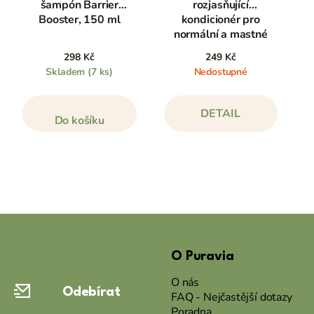
šampón Barrier
rozjasňující
Booster, 150 ml
kondicionér pro
normální a mastné
vlasy, 240 ml
298 Kč
249 Kč
Skladem
(7 ks)
Nedostupné
DETAIL
Do košíku
Z
á
O Puravia
p
a
O nás
Odebírat
t
FAQ - Nejčastější dotazy
Poradna
í