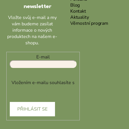
Blog
newsletter
Kontakt
Aktuality
Vložte svůj e-mail a my
Věrnostní program
vám budeme zasílat
informace o nových
produktech na našem e-
shopu.
E-mail
Vložením e-mailu souhlasíte s
podmínkami ochrany osobních
údajů
PŘIHLÁSIT SE