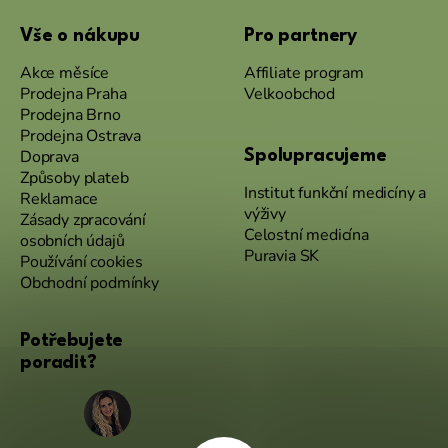
Vše o nákupu
Pro partnery
Akce měsíce
Affiliate program
Prodejna Praha
Velkoobchod
Prodejna Brno
Prodejna Ostrava
Doprava
Spolupracujeme
Způsoby plateb
Institut funkční medicíny a
Reklamace
výživy
Zásady zpracování
Celostní medicína
osobních údajů
Puravia SK
Používání cookies
Obchodní podmínky
Potřebujete
poradit?