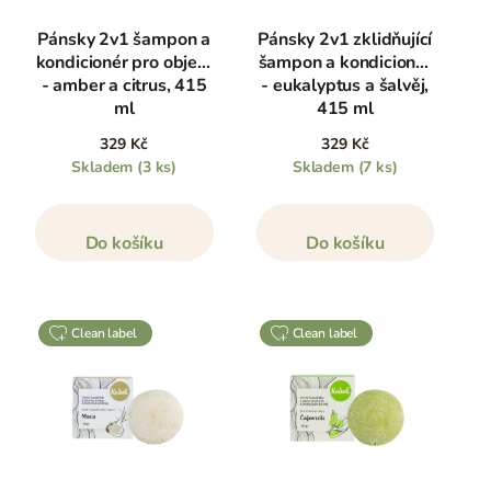
Pánsky 2v1 šampon a
Pánsky 2v1 zklidňující
kondicionér pro objem
šampon a kondicionér
- amber a citrus, 415
- eukalyptus a šalvěj,
ml
415 ml
329 Kč
329 Kč
Skladem
(3 ks)
Skladem
(7 ks)
Do košíku
Do košíku
clean label
clean label