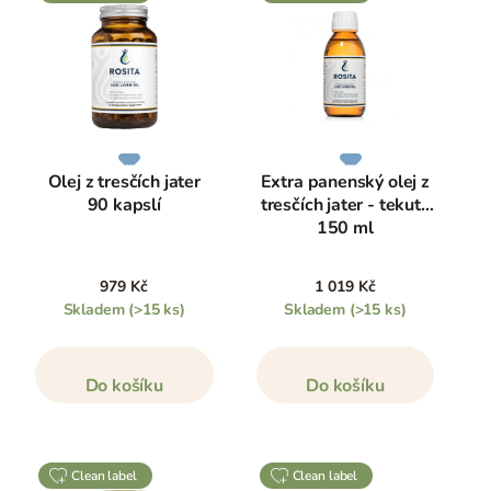
Olej z tresčích jater
Extra panenský olej z
90 kapslí
tresčích jater - tekutý
150 ml
979 Kč
1 019 Kč
Skladem
(>15 ks)
Skladem
(>15 ks)
Do košíku
Do košíku
clean label
clean label