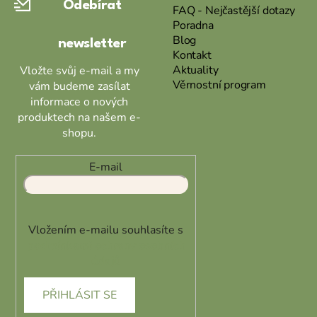
Odebírat
t
FAQ - Nejčastější dotazy
Poradna
í
Blog
newsletter
Kontakt
Aktuality
Vložte svůj e-mail a my
Věrnostní program
vám budeme zasílat
informace o nových
produktech na našem e-
shopu.
E-mail
Vložením e-mailu souhlasíte s
podmínkami ochrany osobních
údajů
PŘIHLÁSIT SE