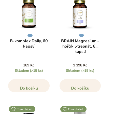
B-komplex Daily, 60
BRAIN Magnesium -
kapslí
hořčík l-treonát, 60
kapslí
389 Kč
1 198 Kč
Skladem
(>15 ks)
Skladem
(>15 ks)
Do košíku
Do košíku
clean label
clean label