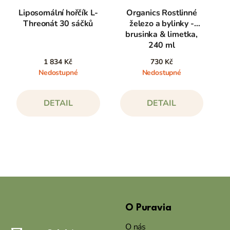
Liposomální hořčík L-
Organics Rostlinné
Threonát 30 sáčků
železo a bylinky -
brusinka & limetka,
240 ml
1 834 Kč
730 Kč
Nedostupné
Nedostupné
DETAIL
DETAIL
Z
á
O Puravia
p
a
O nás