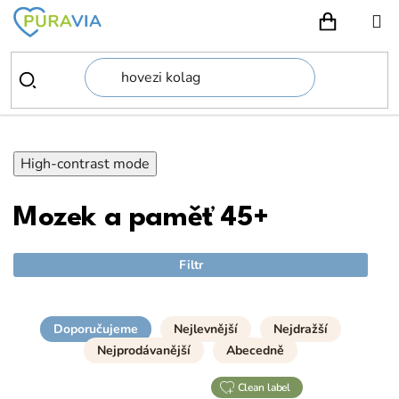
Přejít
na
NÁKUPN
obsah
High-contrast mode
Mozek a paměť 45+
Filtr
Doporučujeme
Nejlevnější
Nejdražší
Nejprodávanější
Abecedně
clean label