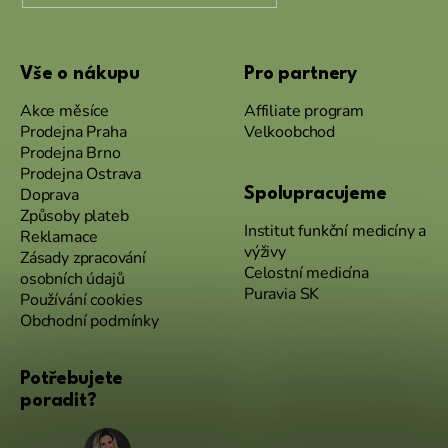
Vše o nákupu
Pro partnery
Akce měsíce
Affiliate program
Prodejna Praha
Velkoobchod
Prodejna Brno
Prodejna Ostrava
Doprava
Spolupracujeme
Způsoby plateb
Institut funkční medicíny a
Reklamace
výživy
Zásady zpracování
Celostní medicína
osobních údajů
Puravia SK
Používání cookies
Obchodní podmínky
Potřebujete
poradit?