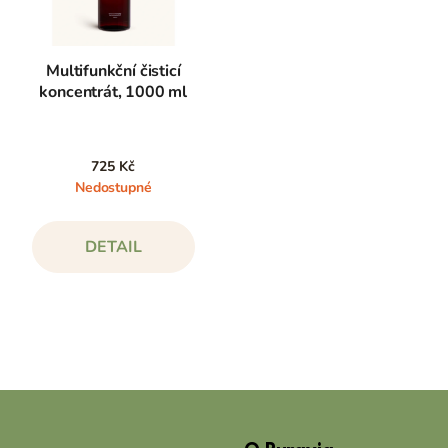
Multifunkční čisticí
koncentrát, 1000 ml
725 Kč
Nedostupné
DETAIL
Z
á