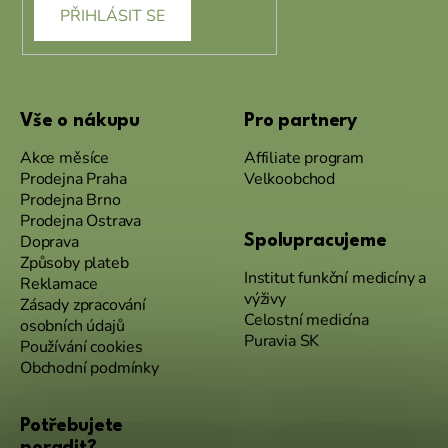
PŘIHLÁSIT SE
Vše o nákupu
Pro partnery
Akce měsíce
Affiliate program
Prodejna Praha
Velkoobchod
Prodejna Brno
Prodejna Ostrava
Doprava
Spolupracujeme
Způsoby plateb
Institut funkční medicíny a
Reklamace
výživy
Zásady zpracování
Celostní medicína
osobních údajů
Puravia SK
Používání cookies
Obchodní podmínky
Potřebujete
poradit?