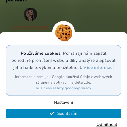
+420 227 072 207
(Po - Pá 9:00 - 17:00)
info@puravia.cz
Používáme cookies.
Pomáhají nám zajistit
WhatsApp
pohodlné prohlížení webu a díky analýze zlepšovat
jeho funkce, výkon a použitelnost.
Více informací
Sledujte nás
Informace o tom, jak Google používá údaje z webových
stránek a aplikací, najdete zde:
business.safety.google/privacy
Nastavení
Souhlasím
Vytvořil Shoptet Premium
Odmítnout
Copyright 2026
Puravia.cz
. Všechna práva vyhrazena.