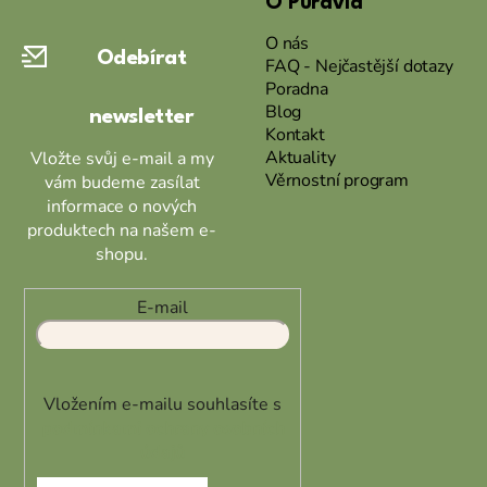
O Puravia
p
a
O nás
Odebírat
t
FAQ - Nejčastější dotazy
Poradna
í
Blog
newsletter
Kontakt
Aktuality
Vložte svůj e-mail a my
Věrnostní program
vám budeme zasílat
informace o nových
produktech na našem e-
shopu.
E-mail
Vložením e-mailu souhlasíte s
podmínkami ochrany osobních
údajů