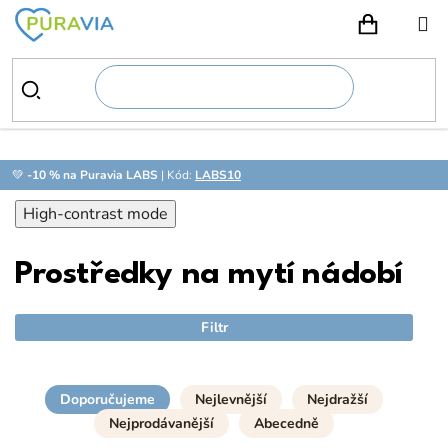
Přejít
na
NÁKUPN
obsah
💚
-10 % na Puravia LABS
| Kód:
LABS10
High-contrast mode
Prostředky na mytí nádobí
Filtr
Doporučujeme
Nejlevnější
Nejdražší
Nejprodávanější
Abecedně