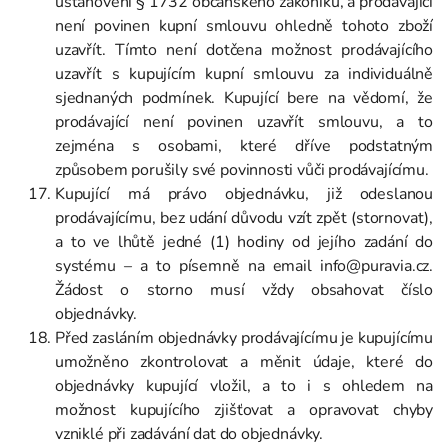
ustanovení § 1732 občanského zákoníku, a prodávající
není povinen kupní smlouvu ohledně tohoto zboží
uzavřít. Tímto není dotčena možnost prodávajícího
uzavřít s kupujícím kupní smlouvu za individuálně
sjednaných podmínek. Kupující bere na vědomí, že
prodávající není povinen uzavřít smlouvu, a to
zejména s osobami, které dříve podstatným
způsobem porušily své povinnosti vůči prodávajícímu.
Kupující má právo objednávku, již odeslanou
prodávajícímu, bez udání důvodu vzít zpět (stornovat),
a to ve lhůtě jedné (1) hodiny od jejího zadání do
systému – a to písemně na email info@puravia.cz.
Žádost o storno musí vždy obsahovat číslo
objednávky.
Před zasláním objednávky prodávajícímu je kupujícímu
umožněno zkontrolovat a měnit údaje, které do
objednávky kupující vložil, a to i s ohledem na
možnost kupujícího zjišťovat a opravovat chyby
vzniklé při zadávání dat do objednávky.