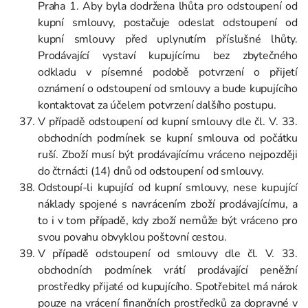
Praha 1. Aby byla dodržena lhůta pro odstoupení od
kupní smlouvy, postačuje odeslat odstoupení od
kupní smlouvy před uplynutím příslušné lhůty.
Prodávající vystaví kupujícímu bez zbytečného
odkladu v písemné podobě potvrzení o přijetí
oznámení o odstoupení od smlouvy a bude kupujícího
kontaktovat za účelem potvrzení dalšího postupu.
V případě odstoupení od kupní smlouvy dle čl. V. 33.
obchodních podmínek se kupní smlouva od počátku
ruší. Zboží musí být prodávajícímu vráceno nejpozději
do čtrnácti (14) dnů od odstoupení od smlouvy.
Odstoupí-li kupující od kupní smlouvy, nese kupující
náklady spojené s navrácením zboží prodávajícímu, a
to i v tom případě, kdy zboží nemůže být vráceno pro
svou povahu obvyklou poštovní cestou.
V případě odstoupení od smlouvy dle čl. V. 33.
obchodních podmínek vrátí prodávající peněžní
prostředky přijaté od kupujícího. Spotřebitel má nárok
pouze na vrácení finančních prostředků za dopravné v