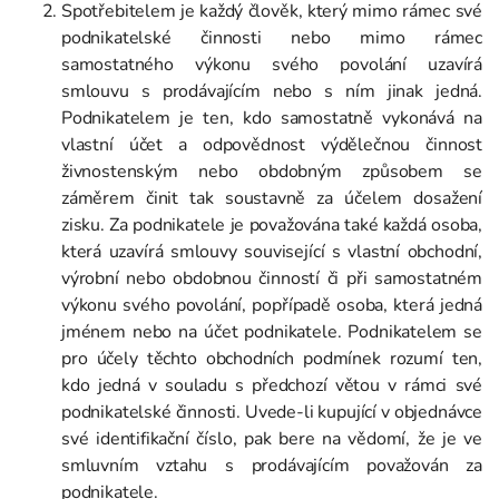
Spotřebitelem je každý člověk, který mimo rámec své
podnikatelské činnosti nebo mimo rámec
samostatného výkonu svého povolání uzavírá
smlouvu s prodávajícím nebo s ním jinak jedná.
Podnikatelem je ten, kdo samostatně vykonává na
vlastní účet a odpovědnost výdělečnou činnost
živnostenským nebo obdobným způsobem se
záměrem činit tak soustavně za účelem dosažení
zisku. Za podnikatele je považována také každá osoba,
která uzavírá smlouvy související s vlastní obchodní,
výrobní nebo obdobnou činností či při samostatném
výkonu svého povolání, popřípadě osoba, která jedná
jménem nebo na účet podnikatele. Podnikatelem se
pro účely těchto obchodních podmínek rozumí ten,
kdo jedná v souladu s předchozí větou v rámci své
podnikatelské činnosti. Uvede-li kupující v objednávce
své identifikační číslo, pak bere na vědomí, že je ve
smluvním vztahu s prodávajícím považován za
podnikatele.