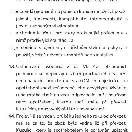
odpovídá ujednanému popisu, druhu a množství, jakož i
jakosti, funkčnosti, kompatibilitě, interoperabilitě a
jiným ujednaným vlastnostem,
je vhodné k účelu, pro který ho kupující požaduje a s
nímž prodávající souhlasil, a
je dodáno s ujednaným příslušenstvím a pokyny k
použití, včetně návodu k montáži nebo instalaci.
Ustanovení uvedená v čl. VI. 42. obchodních
podmínek se nepoužijí u zboží prodávaného za nižší
cenu na vadu, pro kterou byla nižší cena ujednána, na
opotřebení zboží způsobené jeho obvyklým užíváním,
u použitého zboží na vadu odpovídající míře používání
nebo opotřebení, kterou zboží mělo při převzetí
kupujícím, nebo vyplývá-li to z povahy zboží.
Projeví-li se vada v průběhu jednoho roku od převzetí,
má se za to, že zboží bylo vadné již při převzetí.
Kupující, který je spotřebitelem je oprávněn uplatnit