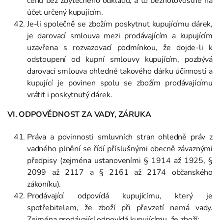
cenu bez zbytečného odkladu, a to bezhotovostně na
účet určený kupujícím.
Je-li společně se zbožím poskytnut kupujícímu dárek,
je darovací smlouva mezi prodávajícím a kupujícím
uzavřena s rozvazovací podmínkou, že dojde-li k
odstoupení od kupní smlouvy kupujícím, pozbývá
darovací smlouva ohledně takového dárku účinnosti a
kupující je povinen spolu se zbožím prodávajícímu
vrátit i poskytnutý dárek.
VI. ODPOVĚDNOST ZA VADY, ZÁRUKA
Práva a povinnosti smluvních stran ohledně práv z
vadného plnění se řídí příslušnými obecně závaznými
předpisy (zejména ustanoveními § 1914 až 1925, §
2099 až 2117 a § 2161 až 2174 občanského
zákoníku).
Prodávající odpovídá kupujícímu, který je
spotřebitelem, že zboží při převzetí nemá vady.
Zejména prodávající odpovídá kupujícímu, že zboží: