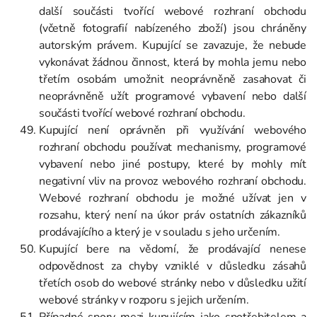
další součásti tvořící webové rozhraní obchodu
(včetně fotografií nabízeného zboží) jsou chráněny
autorským právem. Kupující se zavazuje, že nebude
vykonávat žádnou činnost, která by mohla jemu nebo
třetím osobám umožnit neoprávněně zasahovat či
neoprávněně užít programové vybavení nebo další
součásti tvořící webové rozhraní obchodu.
Kupující není oprávněn při využívání webového
rozhraní obchodu používat mechanismy, programové
vybavení nebo jiné postupy, které by mohly mít
negativní vliv na provoz webového rozhraní obchodu.
Webové rozhraní obchodu je možné užívat jen v
rozsahu, který není na úkor práv ostatních zákazníků
prodávajícího a který je v souladu s jeho určením.
Kupující bere na vědomí, že prodávající nenese
odpovědnost za chyby vzniklé v důsledku zásahů
třetích osob do webové stránky nebo v důsledku užití
webové stránky v rozporu s jejich určením.
Případné spory mezi kupujícím jako spotřebitelem a