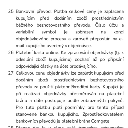
Bankovní převod: Platba celkové ceny je zaplacena
kupujícím před dodáním zboží prostřednictvím
běžného bezhotovostního převodu. Číslo účtu a
variabilní symbol je zobrazen na konci
objednávkového procesu a zároveň přeposlán na e-
mail kupujícího uvedený v objednávce.
Platební karta online: Ke zpracování objednávky (tj. k
odeslání zboží kupujícímu) dochází až po připsání
odpovídající částky na účet prodávajícího.
Celkovou cenu objednávky lze zaplatit kupujícím před
dodáním zboží prostřednictvím bezhotovostního
převodu za použití platební/kreditní karty. Kupující je
při realizaci objednávky přesměrován na platební
bránu a dále postupuje podle zobrazených pokynů.
Pro tuto platbu platí podmínky pro tento případ
stanovené bankou kupujícího. Zprostředkovatelem
bankovních převodů je platební brána Comgate.
Přenos dat je v rámci celé transakce zabezpečen