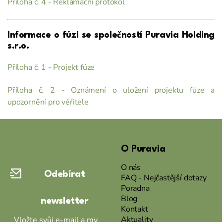
Příloha č. 4 - Reklamační protokol
Informace o fúzi se společností Puravia Holding
s.r.o.
Příloha č. 1 - Projekt fúze
Příloha č. 2 - Oznámení o uložení projektu fúze a
upozornění pro věřitele
Z
á
O Puravia
p
a
O nás
Odebírat
t
FAQ - Nejčastější dotazy
Poradna
í
Blog
newsletter
Kontakt
Aktuality
Vložte svůj e-mail a my