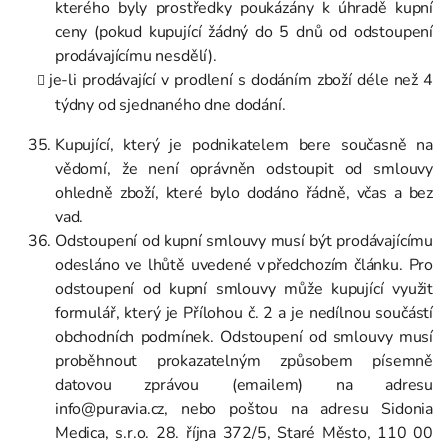
kterého byly prostředky poukázány k úhradě kupní
ceny (pokud kupující žádný do 5 dnů od odstoupení
prodávajícímu nesdělí).
je-li prodávající v prodlení s dodáním zboží déle než 4
týdny od sjednaného dne dodání.
Kupující, který je podnikatelem bere současně na
vědomí, že není oprávněn odstoupit od smlouvy
ohledně zboží, které bylo dodáno řádně, včas a bez
vad.
Odstoupení od kupní smlouvy musí být prodávajícímu
odesláno ve lhůtě uvedené v předchozím článku. Pro
odstoupení od kupní smlouvy může kupující využit
formulář, který je Přílohou č. 2 a je nedílnou součástí
obchodních podmínek. Odstoupení od smlouvy musí
proběhnout prokazatelným způsobem písemně
datovou zprávou (emailem) na adresu
info@puravia.cz, nebo poštou na adresu Sidonia
Medica, s.r.o. 28. října 372/5, Staré Město, 110 00