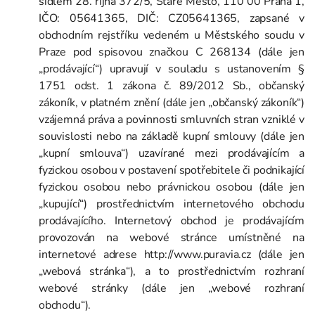
sídlem 28. října 372/5, Staré Město, 110 00 Praha 1,
IČO: 05641365, DIČ: CZ05641365, zapsané v
obchodním rejstříku vedeném u Městského soudu v
Praze pod spisovou značkou C 268134 (dále jen
„prodávající“) upravují v souladu s ustanovením §
1751 odst. 1 zákona č. 89/2012 Sb., občanský
zákoník, v platném znění (dále jen „občanský zákoník“)
vzájemná práva a povinnosti smluvních stran vzniklé v
souvislosti nebo na základě kupní smlouvy (dále jen
„kupní smlouva“) uzavírané mezi prodávajícím a
fyzickou osobou v postavení spotřebitele či podnikající
fyzickou osobou nebo právnickou osobou (dále jen
„kupující“) prostřednictvím internetového obchodu
prodávajícího. Internetový obchod je prodávajícím
provozován na webové stránce umístněné na
internetové adrese http://www.puravia.cz (dále jen
„webová stránka“), a to prostřednictvím rozhraní
webové stránky (dále jen „webové rozhraní
obchodu“).