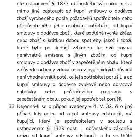
dle ustanovení § 1837 občanského zákoníku, nelze
mimo jiné odstoupit od kupní smlouvy o dodávce
zboží vyrobeného podle požadavků spotřebitele nebo
přizpůsobeného jeho osobním potřebám, od kupní
smlouvy o dodávce zboží, které podléhá rychlé zkáze,
nebo zboží s krátkou dobou spotřeby, jakož i zboží,
které bylo po dodání vzhledem ke své povaze
nenávratně smíseno s jiným zbožím, od kupní
smlouvy o dodávce zboží v zapečetěném obalu, které
z důvodu ochrany zdraví nebo z hygienických důvodů
není vhodné vrátit poté, co jej spotřebitel porušil, a od
kupní smlouvy o dodávce zvukové nebo obrazové
nahrávky nebo počítačového programu v
zapečetěném obalu, pokud jej spotřebitel porušil.
Nejedná-li se o případ uvedený v čl. V. 32. či o jiný
případ, kdy nelze od kupní smlouvy odstoupit, má
kupující, který je spotřebitelem v souladu s
ustanovením § 1829 odst. 1 občanského zákoníku
právo od kupní smlouvy odstoupit, a to ve lhůtě