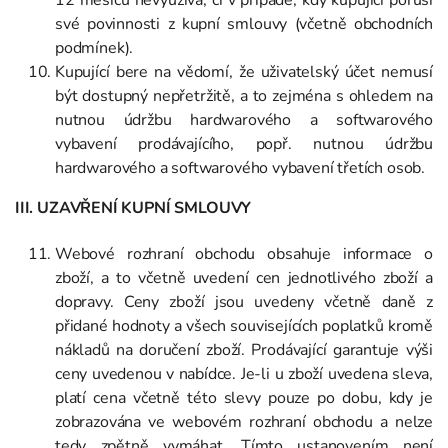
své povinnosti z kupní smlouvy (včetně obchodních
podmínek).
Kupující bere na vědomí, že uživatelský účet nemusí
být dostupný nepřetržitě, a to zejména s ohledem na
nutnou údržbu hardwarového a softwarového
vybavení prodávajícího, popř. nutnou údržbu
hardwarového a softwarového vybavení třetích osob.
III. UZAVŘENÍ KUPNÍ SMLOUVY
Webové rozhraní obchodu obsahuje informace o
zboží, a to včetně uvedení cen jednotlivého zboží a
dopravy. Ceny zboží jsou uvedeny včetně daně z
přidané hodnoty a všech souvisejících poplatků kromě
nákladů na doručení zboží. Prodávající garantuje výši
ceny uvedenou v nabídce. Je-li u zboží uvedena sleva,
platí cena včetně této slevy pouze po dobu, kdy je
zobrazována ve webovém rozhraní obchodu a nelze
tedy zpětně vymáhat. Tímto ustanovením není