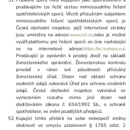
prodávajícím lze řešit cestou mimosoudního řešení
spotřebitelských sporů. Věcně příslušným subjektem
mimosoudního řešení spotřebitelských sporů je
Česká obchodní inspekce, jejíž internetové stránky
jsou umístěny na adrese
www.coi.cz
,
nebo je možné
využít platformu pro řešení sporů on-line nacházející
se na internetové adrese
https://ec.europa.eu/
.
Prodávající je oprávněn k prodeji zboží na základě
živnostenského oprávnění. Živnostenskou kontrolu
provádí v rámci své působnosti příslušný
živnostenský úřad. Dozor nad oblastí ochrany
osobních údajů vykonává Úřad pro ochranu osobních
údajů. Česká obchodní inspekce vykonává ve
vymezeném rozsahu mimo jiné dozor nad
dodržováním zákona č. 634/1992 Sb., o ochraně
spotřebitele, ve znění pozdějších předpisů.
Kupující tímto přebírá na sebe nebezpečí změny
okolností ve smyslu ustanovení § 1765 odst. 2