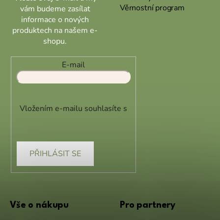
Věrnostní program
vám budeme zasílat
informace o nových
produktech na našem e-
shopu.
E-mail
Vložením e-mailu souhlasíte s
podmínkami ochrany osobních
údajů
PŘIHLÁSIT SE
Vše o nákupu
Pro partnery