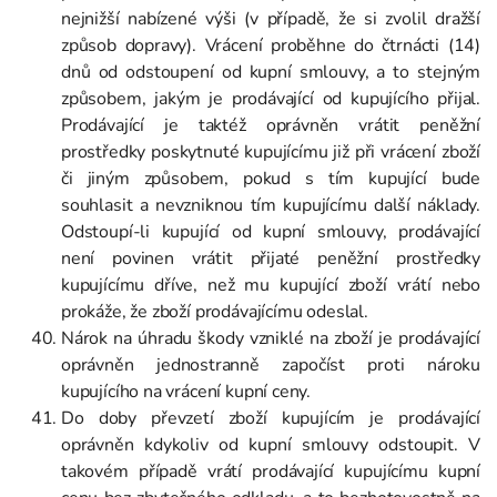
nejnižší nabízené výši (v případě, že si zvolil dražší
způsob dopravy). Vrácení proběhne do čtrnácti (14)
dnů od odstoupení od kupní smlouvy, a to stejným
způsobem, jakým je prodávající od kupujícího přijal.
Prodávající je taktéž oprávněn vrátit peněžní
prostředky poskytnuté kupujícímu již při vrácení zboží
či jiným způsobem, pokud s tím kupující bude
souhlasit a nevzniknou tím kupujícímu další náklady.
Odstoupí-li kupující od kupní smlouvy, prodávající
není povinen vrátit přijaté peněžní prostředky
kupujícímu dříve, než mu kupující zboží vrátí nebo
prokáže, že zboží prodávajícímu odeslal.
Nárok na úhradu škody vzniklé na zboží je prodávající
oprávněn jednostranně započíst proti nároku
kupujícího na vrácení kupní ceny.
Do doby převzetí zboží kupujícím je prodávající
oprávněn kdykoliv od kupní smlouvy odstoupit. V
takovém případě vrátí prodávající kupujícímu kupní