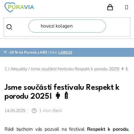
Přejít
na
NÁKUPN
obsah
💚
-10 % na Puravia LABS
| Kód:
LABS10
Domů
/
Aktuality
/
Jsme součástí festivalu Respekt k porodu 2025! 👩‍🍼
Jsme součástí festivalu Respekt k
porodu 2025! 👩‍🍼
1 min čtení
14.05.2025
Rádi bychom vás pozvali na festival
Respekt k porodu
,