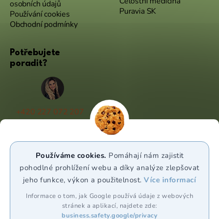
Celostní medicína
osobních údajů
Puravia SK
Používání cookies
Obchodní podmínky
Potřebujete
poradit?
+420 227 072 207
(Po - Pá 9:00 - 17:00)
info@puravia.cz
Používáme cookies.
Pomáhají nám zajistit
WhatsApp
pohodlné prohlížení webu a díky analýze zlepšovat
jeho funkce, výkon a použitelnost.
Více informací
Sledujte nás
Informace o tom, jak Google používá údaje z webových
stránek a aplikací, najdete zde:
business.safety.google/privacy