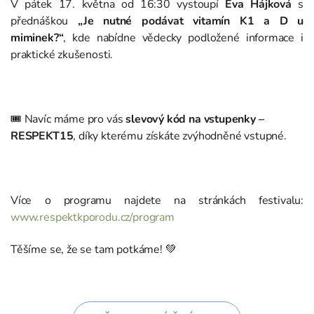
V pátek 17. května od 16:30 vystoupí
Eva Hájková
s
přednáškou
„Je nutné podávat vitamín K1 a D u
miminek?“
, kde nabídne vědecky podložené informace i
praktické zkušenosti.
🎟️ Navíc máme pro vás
slevový kód na vstupenky –
RESPEKT15
, díky kterému získáte zvýhodněné vstupné.
Více o programu najdete na stránkách festivalu:
www.respektkporodu.cz/program
Těšíme se, že se tam potkáme! 💚