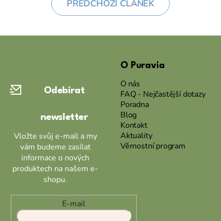
PŘEDCHOZÍ ČLÁNEK
Z
á
O Puravia
p
a
O nás
Odebírat
t
FAQ - Nejčastější dotazy
Poradna
í
Blog
newsletter
Kontakt
Aktuality
Vložte svůj e-mail a my
Věrnostní program
vám budeme zasílat
informace o nových
produktech na našem e-
shopu.
E-mail