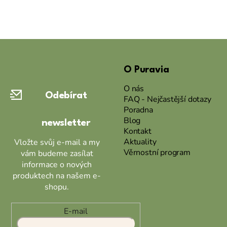
Z
á
O Puravia
p
a
O nás
Odebírat
t
FAQ - Nejčastější dotazy
Poradna
í
Blog
newsletter
Kontakt
Aktuality
Vložte svůj e-mail a my
Věrnostní program
vám budeme zasílat
informace o nových
produktech na našem e-
shopu.
E-mail