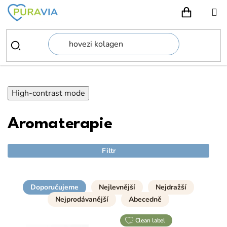
Přejít
na
NÁKUPN
obsah
High-contrast mode
Aromaterapie
Filtr
Doporučujeme
Nejlevnější
Nejdražší
Nejprodávanější
Abecedně
clean label