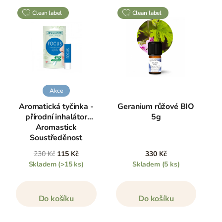
clean label
clean label
Akce
Aromatická tyčinka -
Geranium růžové BIO
přírodní inhalátor
5g
Aromastick
Soustředěnost
230 Kč
115 Kč
330 Kč
Skladem
(>15 ks)
Skladem
(5 ks)
Do košíku
Do košíku