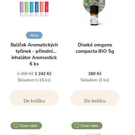
Akce
Balíček Aromatických
Divoké oregano
tyčinek - přírodní
compacta BIO 5g
inhalátor Aromastick
6 ks
1 380 Kč
1 242 Kč
260 Kč
Skladem
(>15 ks)
Skladem
(3 ks)
Do košíku
Do košíku
clean label
clean label