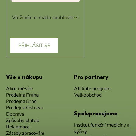
Vložením e-mailu souhlasíte s
podmínkami ochrany osobních
údajů
PŘIHLÁSIT SE
Vše o nákupu
Pro partnery
Akce měsíce
Affiliate program
Prodejna Praha
Velkoobchod
Prodejna Brno
Prodejna Ostrava
Doprava
Spolupracujeme
Způsoby plateb
Institut funkční medicíny a
Reklamace
výživy
Zásady zpracování