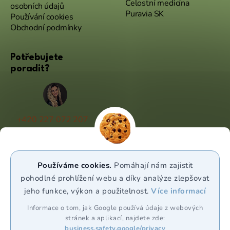
Celostní medicína
osobních údajů
Puravia SK
Používání cookies
Obchodní podmínky
Potřebujete
poradit?
+420 227 072 207
(Po - Pá 9:00 - 17:00)
info@puravia.cz
Používáme cookies.
Pomáhají nám zajistit
WhatsApp
pohodlné prohlížení webu a díky analýze zlepšovat
jeho funkce, výkon a použitelnost.
Více informací
Sledujte nás
Informace o tom, jak Google používá údaje z webových
stránek a aplikací, najdete zde:
business.safety.google/privacy