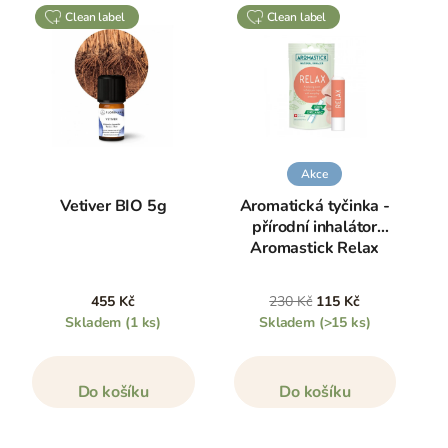
clean label
clean label
Akce
Vetiver BIO 5g
Aromatická tyčinka -
přírodní inhalátor
Aromastick Relax
455 Kč
230 Kč
115 Kč
Skladem
(1 ks)
Skladem
(>15 ks)
Do košíku
Do košíku