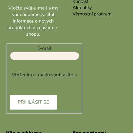
Kontakt
Aktuality
Vložte svůj e-mail a my
Věrnostní program
vám budeme zasílat
informace o nových
produktech na našem e-
shopu.
E-mail
Vložením e-mailu souhlasíte s
podmínkami ochrany osobních
údajů
PŘIHLÁSIT SE