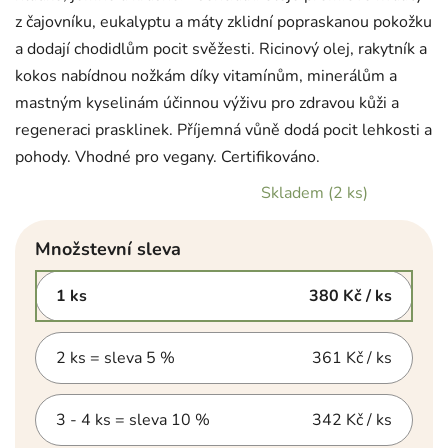
z čajovníku, eukalyptu a máty zklidní popraskanou pokožku
a dodají chodidlům pocit svěžesti. Ricinový olej, rakytník a
kokos nabídnou nožkám díky vitamínům, minerálům a
mastným kyselinám účinnou výživu pro zdravou kůži a
regeneraci prasklinek. Příjemná vůně dodá pocit lehkosti a
pohody. Vhodné pro vegany. Certifikováno.
Skladem
(2 ks)
Množstevní sleva
1 ks
380 Kč
/ ks
2 ks = sleva 5 %
361 Kč
/ ks
3 - 4 ks = sleva 10 %
342 Kč
/ ks