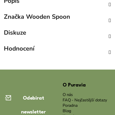
Popis
Značka
Wooden Spoon
Diskuze
Hodnocení
Z
á
O Puravia
p
a
O nás
Odebírat
t
FAQ - Nejčastější dotazy
Poradna
í
Blog
newsletter