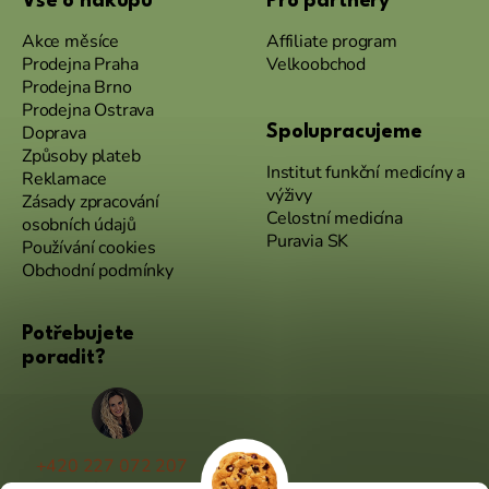
Vše o nákupu
Pro partnery
Akce měsíce
Affiliate program
Prodejna Praha
Velkoobchod
Prodejna Brno
Prodejna Ostrava
Doprava
Spolupracujeme
Způsoby plateb
Institut funkční medicíny a
Reklamace
výživy
Zásady zpracování
Celostní medicína
osobních údajů
Puravia SK
Používání cookies
Obchodní podmínky
Potřebujete
poradit?
+420 227 072 207