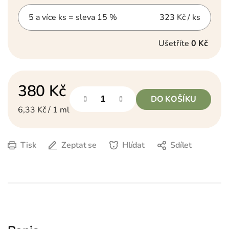
5 a více ks = sleva 15 %
323 Kč
/ ks
Ušetříte
0 Kč
380 Kč
DO KOŠÍKU
Měrná cena:
6,33 Kč / 1 ml
Tisk
Zeptat se
Hlídat
Sdílet