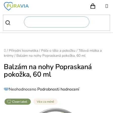
Přejít
na
NÁKUPN
obsah
Domů
/
Přírodní kosmetika
/
Péče o tělo a pokožku
/
Tělová mléka a
krémy
/
Balzám na nohy Popraskaná pokožka, 60 ml
Balzám na nohy Popraskaná
pokožka, 60 ml
Průměrné
Neohodnoceno
Podrobnosti hodnocení
hodnocení
produktu
je
0,0
z
clean label
Více za méně
5
hvězdiček.