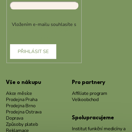
Vložením e-mailu souhlasíte s
podmínkami ochrany osobních
údajů
PŘIHLÁSIT SE
Vše o nákupu
Pro partnery
Akce měsíce
Affiliate program
Prodejna Praha
Velkoobchod
Prodejna Brno
Prodejna Ostrava
Doprava
Spolupracujeme
Způsoby plateb
Institut funkční medicíny a
Reklamace