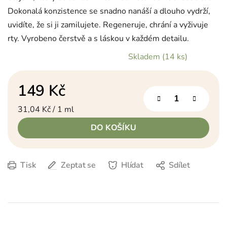
Dokonalá konzistence se snadno nanáší a dlouho vydrží,
uvidíte, že si ji zamilujete. Regeneruje, chrání a vyživuje
rty. Vyrobeno čerstvě a s láskou v každém detailu.
Skladem
(14 ks)
149 Kč
Měrná cena:
31,04 Kč / 1 ml
DO KOŠÍKU
Tisk
Zeptat se
Hlídat
Sdílet