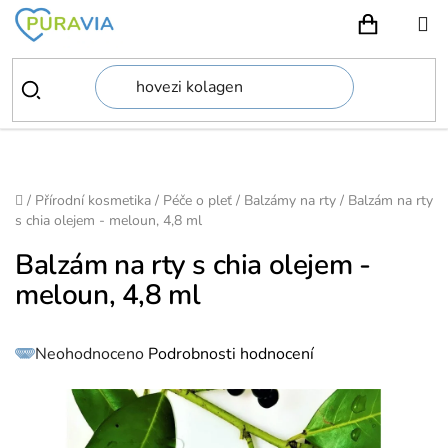
Přejít
na
NÁKUPN
obsah
Domů
/
Přírodní kosmetika
/
Péče o pleť
/
Balzámy na rty
/
Balzám na rty
s chia olejem - meloun, 4,8 ml
Balzám na rty s chia olejem -
meloun, 4,8 ml
Průměrné
Neohodnoceno
Podrobnosti hodnocení
hodnocení
produktu
je
0,0
z
5
hvězdiček.