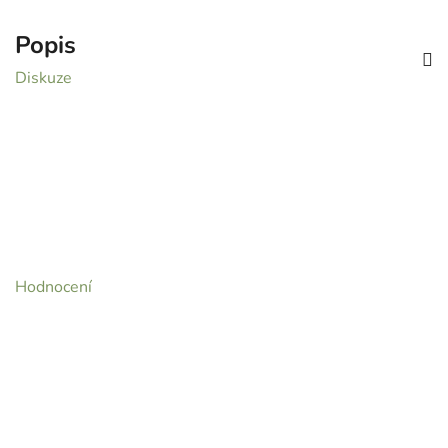
Popis
Diskuze
Buďte první, kdo napíše příspěvek k této položce.
Pouze registrovaní uživatelé mohou vkládat
příspěvky. Prosím
přihlaste se
nebo se
registrujte
.
Hodnocení