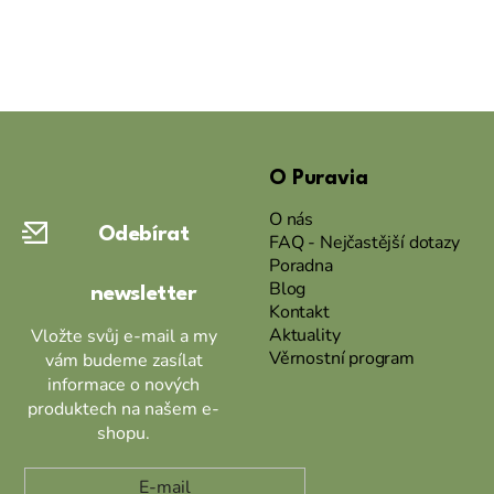
PŘIDAT HODNOCENÍ
Z
á
O Puravia
p
a
O nás
Odebírat
t
FAQ - Nejčastější dotazy
Poradna
í
Blog
newsletter
Kontakt
Aktuality
Vložte svůj e-mail a my
Věrnostní program
vám budeme zasílat
informace o nových
produktech na našem e-
shopu.
E-mail