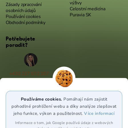
výživy
Zásady zpracování
Celostní medicína
osobních údajů
Puravia SK
Používání cookies
Obchodní podmínky
Potřebujete
poradit?
+420 227 072 207
(Po - Pá 9:00 - 17:00)
info@puravia.cz
Používáme cookies.
Pomáhají nám zajistit
WhatsApp
pohodlné prohlížení webu a díky analýze zlepšovat
jeho funkce, výkon a použitelnost.
Více informací
Sledujte nás
Informace o tom, jak Google používá údaje z webových