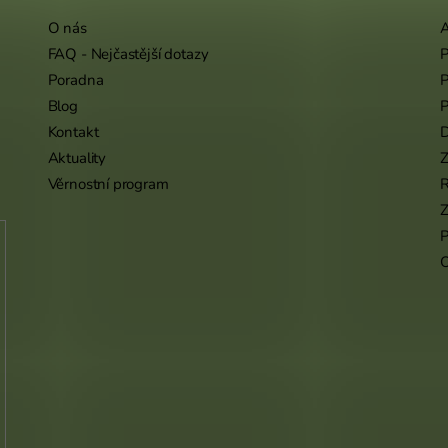
O nás
A
FAQ - Nejčastější dotazy
P
Poradna
P
Blog
P
Kontakt
Aktuality
Z
Věrnostní program
Z
P