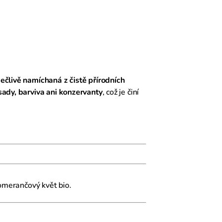
ečlivě namíchaná z čistě přírodních
ady, barviva ani konzervanty
, což je činí
pomerančový květ bio.