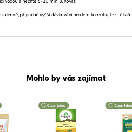
ucí vodou a nechte 5-10 min. luhovat.
k denně, případné vyšší dávkování předem konzultujte s lékař
Mohlo by vás zajímat
clean label
clean label