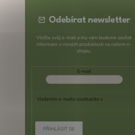
a
t
Odebírat newsletter
í
Vložte svůj e-mail a my vám budeme zasílat
informace o nových produktech na našem e-
shopu.
E-mail
Vložením e-mailu souhlasíte s
podmínkami
ochrany osobních údajů
PŘIHLÁSIT SE