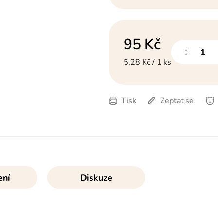
95 Kč
Měrná cena:
5,28 Kč / 1 ks
Tisk
Zeptat se
ení
Diskuze