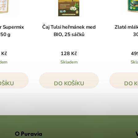
r Supermix
Čaj Tulsi heřmánek med
Zlaté mlé
150 g
BIO, 25 sáčků
3
 Kč
128 Kč
49
adem
Skladem
Skl
OŠÍKU
DO KOŠÍKU
DO K
O Puravia