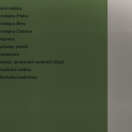
kce měsíce
rodejna Praha
rodejna Brno
rodejna Ostrava
Doprava
působy plateb
Reklamace
ásady zpracování osobních údajů
oužívání cookies
Obchodní podmínky