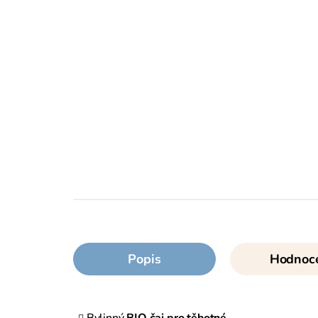
Popis
Hodnoc
Bylinný
BIO čaj pro těhotné
.