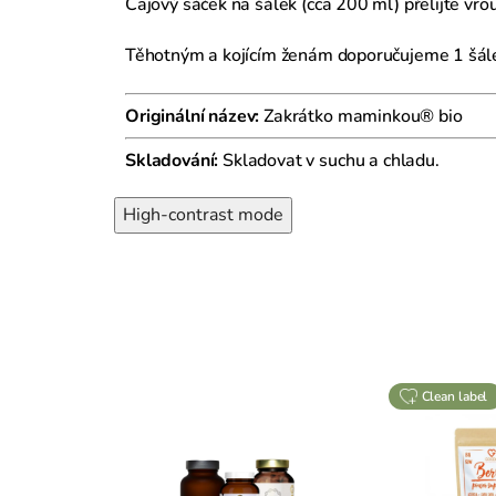
Čajový sáček na šálek (cca 200 ml) přelijte vro
Těhotným a kojícím ženám doporučujeme 1 šále
Originální název:
Zakrátko maminkou® bio
Skladování:
Skladovat v suchu a chladu.
High-contrast mode
clean label