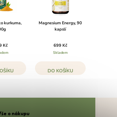
ko kurkuma,
Magnesium Energy, 90
00g
kapslí
9 Kč
699 Kč
adem
Skladem
OŠÍKU
DO KOŠÍKU
Vše o nákupu