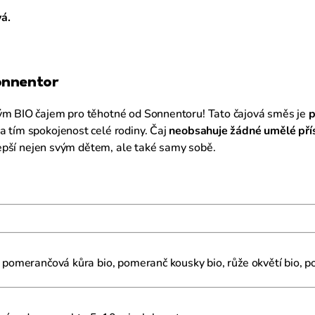
á.
onnentor
ným BIO čajem pro těhotné od Sonnentoru! Tato čajová směs je
p
a tím spokojenost celé rodiny. Čaj
neobsahuje žádné umělé přís
jlepší nejen svým dětem, ale také samy sobě.
o, pomerančová kůra bio, pomeranč kousky bio, růže okvětí bio, 