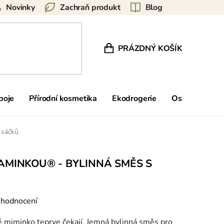
Novinky
Zachraň produkt
Blog
PRÁZDNÝ KOŠÍK
NÁKUPNÍ KOŠÍK
poje
Přírodní kosmetika
Ekodrogerie
Ostatní
Zn
 sáčků
AMINKOU® - BYLINNÁ SMĚS S
 hodnocení
ré miminko teprve čekají. Jemná bylinná směs pro