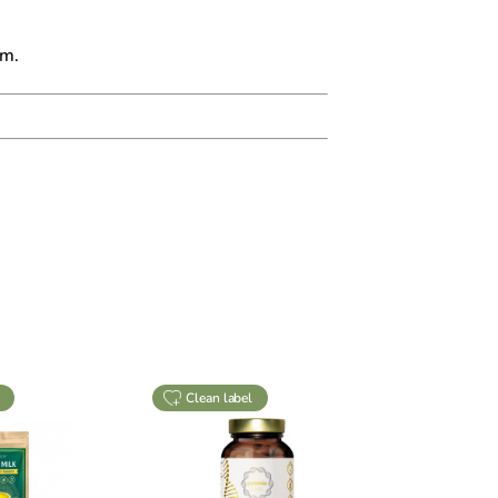
em.
clean label