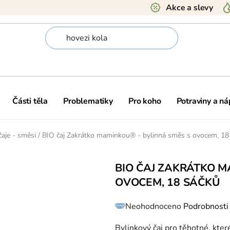
Akce a slevy
Části těla
Problematiky
Pro koho
Potraviny a ná
čaje - směsi
/
BIO čaj Zakrátko maminkou® - bylinná směs s ovocem, 18
BIO ČAJ ZAKRÁTKO M
OVOCEM, 18 SÁČKŮ
Průměrné
Neohodnoceno
Podrobnosti
hodnocení
produktu
je
0,0
Bylinkový čaj pro těhotné, kte