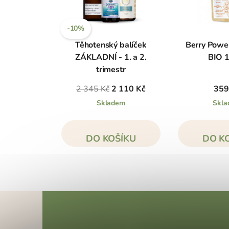
-10%
Těhotenský balíček
Berry Powe
ZÁKLADNÍ - 1. a 2.
BIO 
trimestr
2 345 Kč
2 110 Kč
359
Skladem
Skl
DO KOŠÍKU
DO K
Z
á
p