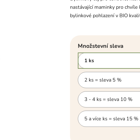
z
5
nastávající maminky pro chvíle 
hvězdiček.
bylinkové pohlazení v BIO kvali
Množstevní sleva
1 ks
2 ks = sleva 5 %
3 - 4 ks = sleva 10 %
5 a více ks = sleva 15 %