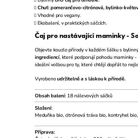
Chuť: pomerančovo-citrónová, bylinko-květov
Vhodné pro vegany.
Ekobalení, v praktických sáčcích.
Čaj pro nastávající maminky - S
Objevte kouzlo přírody v každém šálku s bylin
ingrediencí
, které podporují pohodu maminky - 
ideální volbou pro ty, které chtějí dopřát to ne
Vyrobeno
udržitelně a s láskou k přírodě.
Obsah balení:
18 nálevových sáčků
Složení:
Meduňka bio, citrónová tráva bio, kontryhel bi
Příprava: