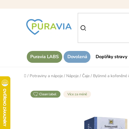
Přejít
na
obsah
Puravia LABS
Dovolená
Doplňky stravy
Domů
/
Potraviny a nápoje
/
Nápoje
/
Čaje
/
Bylinné a kořeněné 
clean label
Více za méně