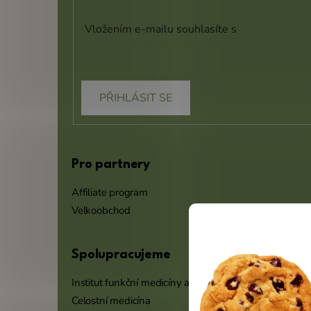
Vložením e-mailu souhlasíte s
podmínkami
ochrany osobních údajů
PŘIHLÁSIT SE
Pro partnery
Affiliate program
Velkoobchod
Spolupracujeme
Institut funkční medicíny a výživy
Celostní medicína