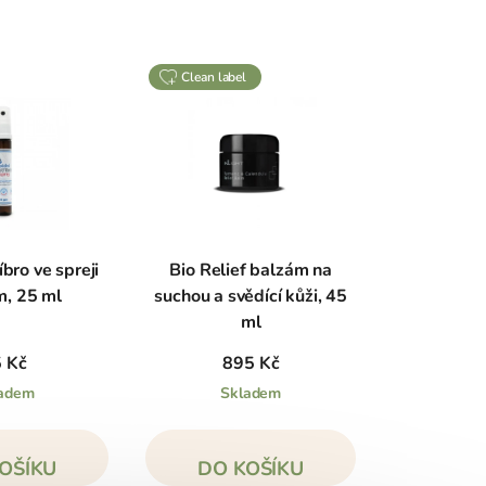
clean label
íbro ve spreji
Bio Relief balzám na
, 25 ml
suchou a svědící kůži, 45
ml
 Kč
895 Kč
adem
Skladem
OŠÍKU
DO KOŠÍKU