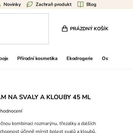
Novinky
Zachraň produkt
Blog
PRÁZDNÝ KOŠÍK
NÁKUPNÍ KOŠÍK
poje
Přírodní kosmetika
Ekodrogerie
Ostatní
Zn
M NA SVALY A KLOUBY 45 ML
 hodnocení
čnou kombinaci rozmarýnu, třezalky a dalších
chopnost účinně mírnit bolest svalů a kloubů.