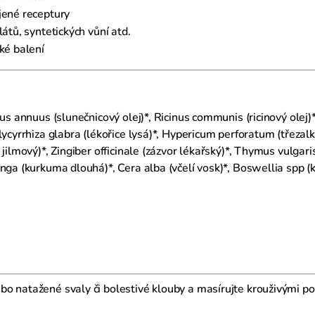
jené receptury
átů, syntetických vůní atd.
ké balení
s annuus (slunečnicový olej)*, Ricinus communis (ricinový olej)*
lycyrrhiza glabra (lékořice lysá)*, Hypericum perforatum (třezal
 jilmový)*, Zingiber officinale (zázvor lékařský)*, Thymus vulga
nga (kurkuma dlouhá)*, Cera alba (včelí vosk)*, Boswellia spp (k
o natažené svaly či bolestivé klouby a masírujte krouživými po