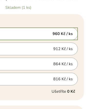
Skladem
(1 ks)
960 Kč
/ ks
912 Kč
/ ks
864 Kč
/ ks
816 Kč
/ ks
Ušetříte
0 Kč