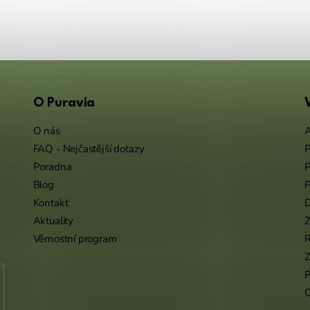
O Puravia
O nás
A
FAQ - Nejčastější dotazy
P
Poradna
P
Blog
P
Kontakt
Aktuality
Z
Věrnostní program
Z
P