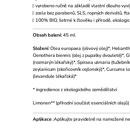
vyrobeno ručně na základě vlastní dlouho vyví
zcela bez parabenů, SLS, ropných derivátů, ftal
100% BIO, šetrné k člověku i přírodě, ekologic
Obsah balení:
45 ml
Složení:
Olea europaea (olivový olej)*, Helianthu
Oenothera biennis (olej z pupalky dvouleté)*, G
(rozmarýn lékařský)*, Spiraea ulmaria (tužebník
zeylanicum (skořicovník cejlonský)*, Curcuma lo
(levandule lékařská)*
* ingredience z ekologického zemědělství
Limonen** (přírodní součást esenciálních olejů)
Aplikace
:Aplikujte pravidelně na namožené neb