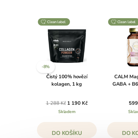
clean label
clean label
-8%
Čistý 100% hovězí
CALM Mag
kolagen, 1 kg
GABA + B6,
1 288 Kč
1 190 Kč
599
Skladem
Skl
DO KOŠÍKU
DO K