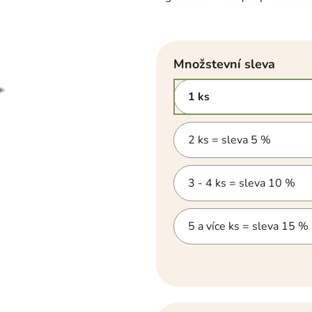
hvězdiček.
Množstevní sleva
1 ks
2 ks = sleva 5 %
3 - 4 ks = sleva 10 %
5 a více ks = sleva 15 %