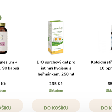
nesium +
BIO sprchový gel pro
Koloidní stř
 90 kapslí
intimní hygienu s
10 ppm
heřmánkem, 250 ml
 Kč
235 Kč
65
adem
Skladem
Skl
OŠÍKU
DO KOŠÍKU
DO K