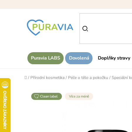
Přejít
na
obsah
Puravia LABS
Dovolená
Doplňky stravy
Domů
/
Přírodní kosmetika
/
Péče o tělo a pokožku
/
Speciální 
clean label
Více za méně