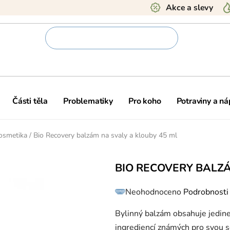
Akce a slevy
Části těla
Problematiky
Pro koho
Potraviny a ná
kosmetika
/
Bio Recovery balzám na svaly a klouby 45 ml
BIO RECOVERY BALZÁ
Průměrné
Neohodnoceno
Podrobnosti
hodnocení
produktu
je
0,0
Bylinný balzám obsahuje jedine
z
5
ingrediencí známých pro svou s