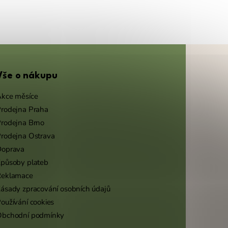
Vše o nákupu
kce měsíce
rodejna Praha
rodejna Brno
rodejna Ostrava
Doprava
působy plateb
Reklamace
ásady zpracování osobních údajů
oužívání cookies
Obchodní podmínky