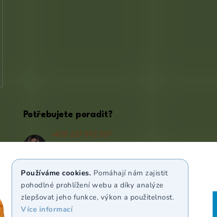
Potřebujete poradit?
+420 227 072 207
(Po - Pá 9:00 - 17:00)
info@puravia.cz
Používáme cookies.
Pomáhají nám zajistit
WhatsApp
pohodlné prohlížení webu a díky analýze
zlepšovat jeho funkce, výkon a použitelnost.
Více informací