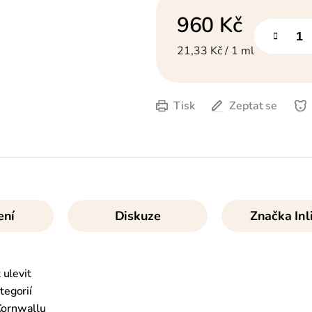
960 Kč
Měrná cena:
21,33 Kč / 1 ml
Tisk
Zeptat se
ení
Diskuze
Značka
Inl
 ulevit
tegorií
 Cornwallu