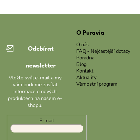
Z
á
O Puravia
p
a
O nás
Odebírat
t
FAQ - Nejčastější dotazy
Poradna
í
Blog
newsletter
Kontakt
Aktuality
Vložte svůj e-mail a my
Věrnostní program
vám budeme zasílat
informace o nových
produktech na našem e-
shopu.
E-mail