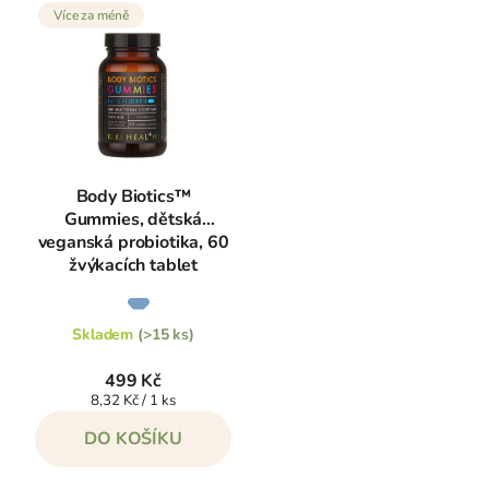
Více za méně
Body Biotics™
Gummies, dětská
veganská probiotika, 60
žvýkacích tablet
Průměrné
hodnocení
produktu
je
Skladem
(>15 ks)
5,0
z
5
499 Kč
hvězdiček.
Měrná
8,32 Kč / 1 ks
cena:
DO KOŠÍKU