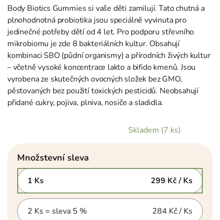
Body Biotics Gummies si vaše děti zamilují. Tato chutná a
plnohodnotná probiotika jsou speciálně vyvinuta pro
jedinečné potřeby dětí od 4 let. Pro podporu střevního
mikrobiomu je zde 8 bakteriálních kultur. Obsahují
kombinaci SBO (půdní organismy) a přírodních živých kultur
– včetně vysoké koncentrace lakto a bifido kmenů. Jsou
vyrobena ze skutečných ovocných složek bez GMO,
pěstovaných bez použití toxických pesticidů. Neobsahují
přidané cukry, pojiva, plniva, nosiče a sladidla.
Skladem
(7 ks)
Množstevní sleva
1 Ks
299 Kč
/ Ks
2 Ks = sleva 5 %
284 Kč
/ Ks