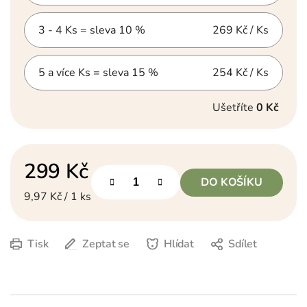
3 - 4 Ks = sleva 10 %
269 Kč
/ Ks
5 a více Ks = sleva 15 %
254 Kč
/ Ks
Ušetříte
0 Kč
299 Kč
DO KOŠÍKU
Měrná cena:
9,97 Kč / 1 ks
Tisk
Zeptat se
Hlídat
Sdílet