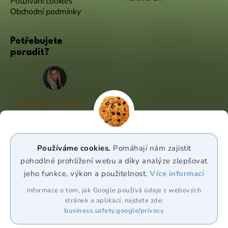
Používání cookies
Obchodní podmínky
Potřebujete
poradit?
+420 227 072 207
(Po - Pá 9:00 - 17:00)
info@puravia.cz
Používáme cookies.
Pomáhají nám zajistit
WhatsApp
pohodlné prohlížení webu a díky analýze zlepšovat
jeho funkce, výkon a použitelnost.
Více informací
Sledujte nás
Informace o tom, jak Google používá údaje z webových
stránek a aplikací, najdete zde:
business.safety.google/privacy