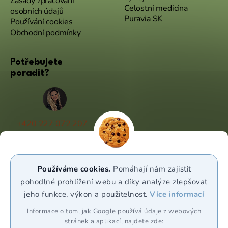
Zásady zpracování
Celostní medicína
osobních údajů
Puravia SK
Používání cookies
Obchodní podmínky
Potřebujete
poradit?
+420 227 072 207
(Po - Pá 9:00 - 17:00)
info@puravia.cz
Používáme cookies.
Pomáhají nám zajistit
WhatsApp
pohodlné prohlížení webu a díky analýze zlepšovat
jeho funkce, výkon a použitelnost.
Více informací
Sledujte nás
Informace o tom, jak Google používá údaje z webových
stránek a aplikací, najdete zde: