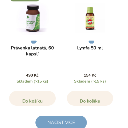
Právenka latnatá, 60
Lymfa 50 ml
kapslí
490 Kč
154 Kč
Skladem
(>15 ks)
Skladem
(>15 ks)
Do košíku
Do košíku
NAČÍST VÍCE