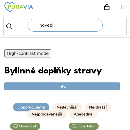
Přejít
na
NÁKUPN
obsah
High-contrast mode
Bylinné doplňky stravy
Filtr
Doporučujeme
Nejlevnější
Nejdražší
Nejprodávanější
Abecedně
clean label
clean label