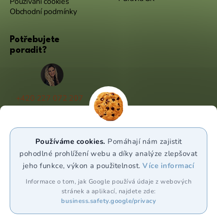
Používání cookies
Obchodní podmínky
Potřebujete
poradit?
+420 227 072 207
(Po - Pá 9:00 - 17:00)
info@puravia.cz
Používáme cookies.
Pomáhají nám zajistit
WhatsApp
pohodlné prohlížení webu a díky analýze zlepšovat
jeho funkce, výkon a použitelnost.
Více informací
Sledujte nás
Informace o tom, jak Google používá údaje z webových
stránek a aplikací, najdete zde:
business.safety.google/privacy