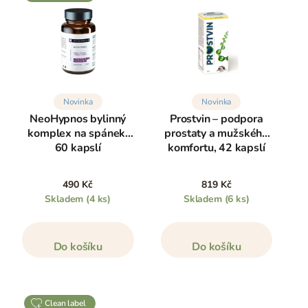
Novinka
Novinka
NeoHypnos bylinný
Prostvin – podpora
komplex na spánek,
prostaty a mužského
60 kapslí
komfortu, 42 kapslí
490 Kč
819 Kč
Skladem
(4 ks)
Skladem
(6 ks)
Do košíku
Do košíku
clean label