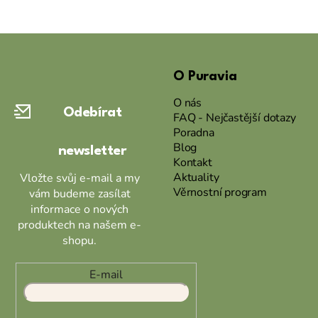
Z
á
O Puravia
p
a
O nás
Odebírat
t
FAQ - Nejčastější dotazy
Poradna
í
Blog
newsletter
Kontakt
Aktuality
Vložte svůj e-mail a my
Věrnostní program
vám budeme zasílat
informace o nových
produktech na našem e-
shopu.
E-mail