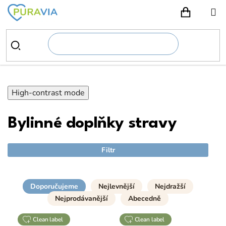
Přejít
na
NÁKUPN
obsah
High-contrast mode
Bylinné doplňky stravy
Filtr
Doporučujeme
Nejlevnější
Nejdražší
Nejprodávanější
Abecedně
clean label
clean label