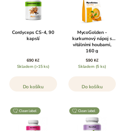
Cordyceps CS-4, 90
MycoGolden -
kapslí
kurkumový nápoj s
vitálními houbami,
160 g
690 Kč
590 Kč
Skladem
(>15 ks)
Skladem
(5 ks)
Do košíku
Do košíku
clean label
clean label