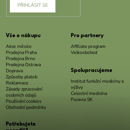
PŘIHLÁSIT SE
Vše o nákupu
Pro partnery
Akce měsíce
Affiliate program
Prodejna Praha
Velkoobchod
Prodejna Brno
Prodejna Ostrava
Doprava
Spolupracujeme
Způsoby plateb
Institut funkční medicíny a
Reklamace
výživy
Zásady zpracování
Celostní medicína
osobních údajů
Puravia SK
Používání cookies
Obchodní podmínky
Potřebujete