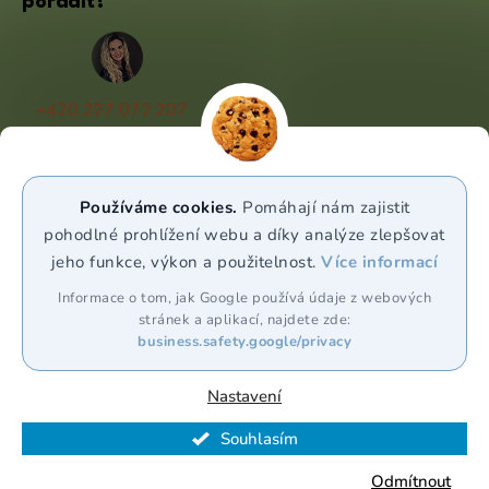
poradit?
+420 227 072 207
(Po - Pá 9:00 - 17:00)
info@puravia.cz
Používáme cookies.
Pomáhají nám zajistit
WhatsApp
pohodlné prohlížení webu a díky analýze zlepšovat
jeho funkce, výkon a použitelnost.
Více informací
Sledujte nás
Informace o tom, jak Google používá údaje z webových
stránek a aplikací, najdete zde:
business.safety.google/privacy
Nastavení
Souhlasím
Vytvořil Shoptet Premium
Odmítnout
Copyright 2026
Puravia.cz
. Všechna práva vyhrazena.