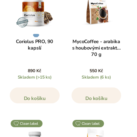
Coriolus PRO, 90
MycoCoffee - arabika
kapslí
s houbovými extrakty,
70 g
890 Kč
550 Kč
Skladem
(>15 ks)
Skladem
(6 ks)
Do košíku
Do košíku
clean label
clean label