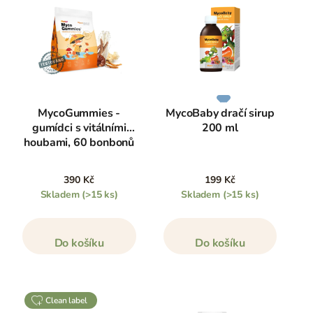
MycoGummies -
MycoBaby dračí sirup
gumídci s vitálními
200 ml
houbami, 60 bonbonů
390 Kč
199 Kč
Skladem
(>15 ks)
Skladem
(>15 ks)
Do košíku
Do košíku
clean label