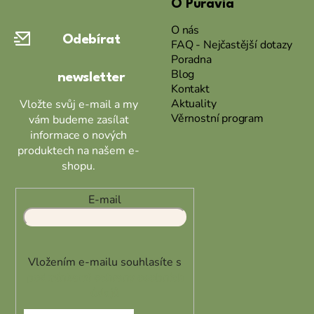
O Puravia
p
a
O nás
Odebírat
t
FAQ - Nejčastější dotazy
Poradna
í
Blog
newsletter
Kontakt
Aktuality
Vložte svůj e-mail a my
Věrnostní program
vám budeme zasílat
informace o nových
produktech na našem e-
shopu.
E-mail
Vložením e-mailu souhlasíte s
podmínkami ochrany osobních
údajů