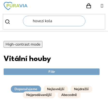
Přejít
na
NÁKUPN
obsah
High-contrast mode
Vitální houby
Filtr
Doporučujeme
Nejlevnější
Nejdražší
Nejprodávanější
Abecedně