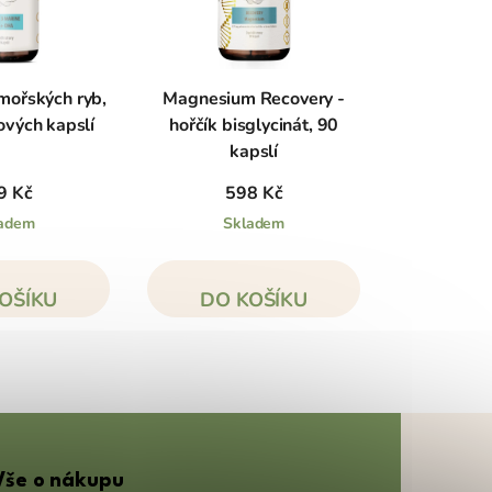
ořských ryb,
Magnesium Recovery -
ových kapslí
hořčík bisglycinát, 90
kapslí
9 Kč
598 Kč
adem
Skladem
OŠÍKU
DO KOŠÍKU
Vše o nákupu