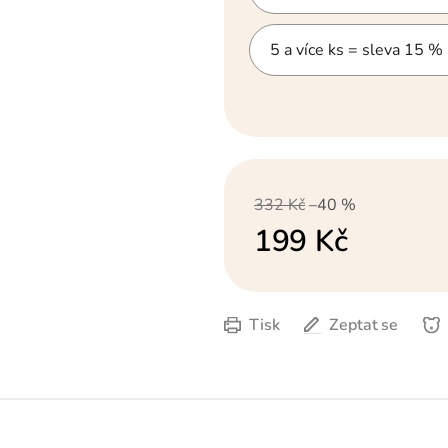
5 a více ks = sleva 15 %
332 Kč
–40 %
199 Kč
Měrná cena:
Tisk
Zeptat se