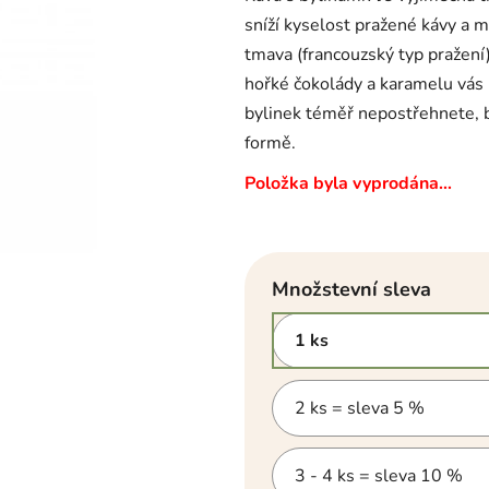
z
5
sníží kyselost pražené kávy a 
hvězdiček.
tmava (francouzský typ pražení)
hořké čokolády a karamelu vás
bylinek téměř nepostřehnete, b
formě.
Položka byla vyprodána…
Množstevní sleva
1 ks
2 ks = sleva 5 %
3 - 4 ks = sleva 10 %