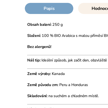
Popis
Hodnoc
Obsah balení:
250 g
Složení:
100 % BIO Arabica s malou příměsí BIO 
Bez alergenů!
Náš tip:
Ideální způsob, jak začít den, obzvlášt
Země výroby:
Kanada
Země původu zrn:
Peru a Honduras
Skladování:
na suchém a chladném místě.