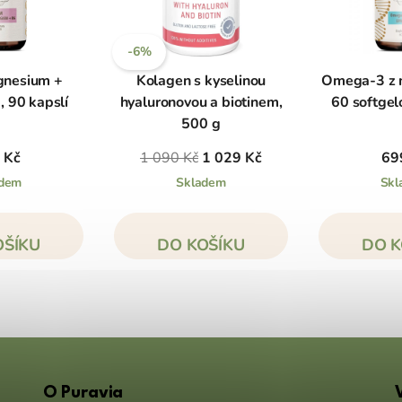
-6%
nesium +
Kolagen s kyselinou
Omega-3 z m
 90 kapslí
hyaluronovou a biotinem,
60 softgel
500 g
 Kč
1 090 Kč
1 029 Kč
69
adem
Skladem
Skl
OŠÍKU
DO KOŠÍKU
DO K
O Puravia