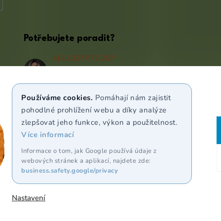
Potřebujete poradit?
+420 227 072 207
(Po - Pá 9:00 - 17:00)
info@puravia.cz
Používáme cookies.
Pomáhají nám zajistit
WhatsApp
pohodlné prohlížení webu a díky analýze
zlepšovat jeho funkce, výkon a použitelnost.
Více informací
Sledujte nás
Informace o tom, jak Google používá údaje z
webových stránek a aplikací, najdete zde:
business.safety.google/privacy
Nastavení
razena.