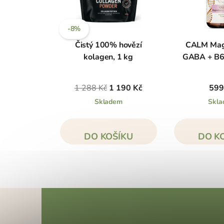
-8%
Čistý 100% hovězí
CALM Mag
kolagen, 1 kg
GABA + B6,
1 288 Kč
1 190 Kč
599
Skladem
Skl
DO KOŠÍKU
DO K
Z
á
p