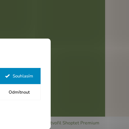
Souhlasím
Odmítnout
Vytvořil Shoptet Premium