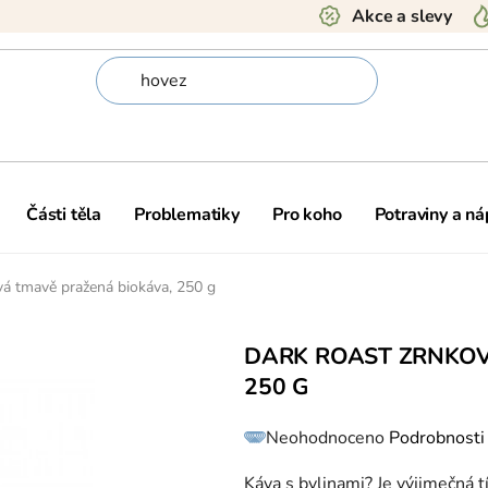
Akce a slevy
Části těla
Problematiky
Pro koho
Potraviny a ná
 tmavě pražená biokáva, 250 g
DARK ROAST ZRNKOV
250 G
Průměrné
Neohodnoceno
Podrobnosti
hodnocení
produktu
je
0,0
Káva s bylinami? Je výjimečná t