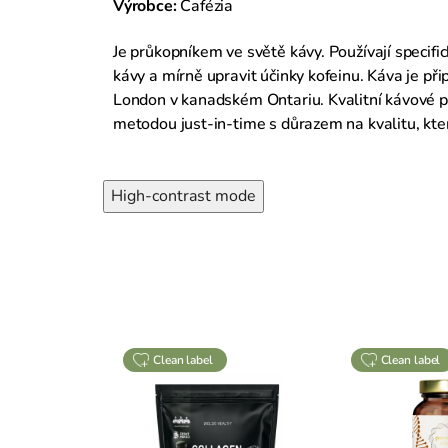
Výrobce:
Cafézia
Je průkopníkem ve světě kávy. Používají specifi
kávy a mírně upravit účinky kofeinu. Káva je př
London v kanadském Ontariu. Kvalitní kávové plo
metodou just-in-time s důrazem na kvalitu, ktero
High-contrast mode
clean label
clean label