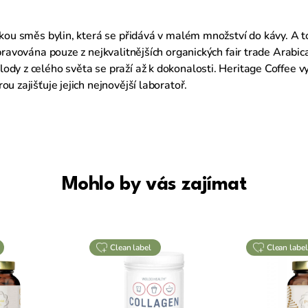
ckou směs bylin, která se přidává v malém množství do kávy. A t
ipravována pouze z nejkvalitnějších organických fair trade Arabic
dy z celého světa se praží až k dokonalosti. Heritage Coffee vy
u zajišťuje jejich nejnovější laboratoř.
Mohlo by vás zajímat
clean label
clean label