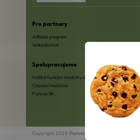
Pro partnery
Affiliate program
Velkoobchod
Spolupracujeme
Institut funkční medicíny a výživy
Celostní medicína
Puravia SK
Copyright 2026
Puravia.cz
. Všechna práva vyh