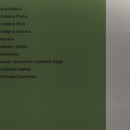
kce měsíce
rodejna Praha
rodejna Brno
rodejna Ostrava
Doprava
působy plateb
Reklamace
ásady zpracování osobních údajů
oužívání cookies
Obchodní podmínky