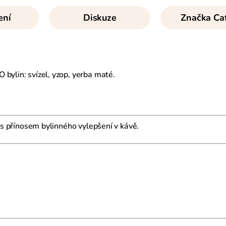
ení
Diskuze
Značka
Caf
bylin: svízel, yzop, yerba maté.
ě s přínosem bylinného vylepšení v kávě.