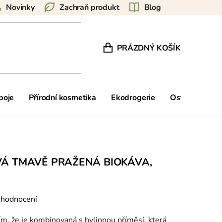
Novinky
Zachraň produkt
Blog
PRÁZDNÝ KOŠÍK
NÁKUPNÍ KOŠÍK
poje
Přírodní kosmetika
Ekodrogerie
Ostatní
Zn
Á TMAVĚ PRAŽENÁ BIOKÁVA,
 hodnocení
ím, že je kombinovaná s bylinnou příměsí, která