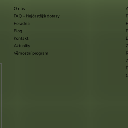
O nás
A
FAQ - Nejčastější dotazy
P
Poradna
P
Blog
P
Kontakt
Aktuality
Z
Věrnostní program
Z
P