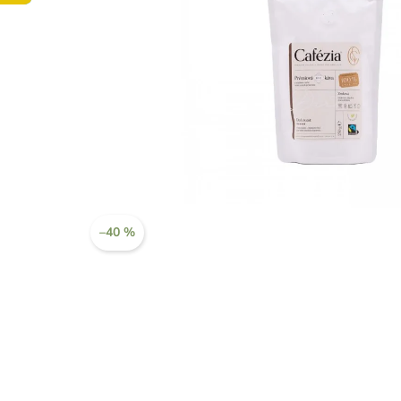
–40 %