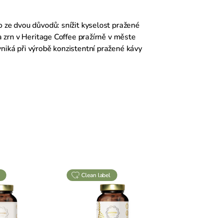
o ze dvou důvodů: snížit kyselost pražené
a zrn v Heritage Coffee pražírně v měste
niká při výrobě konzistentní pražené kávy
clean label