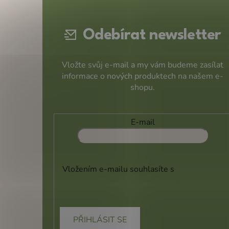
a
t
Odebírat newsletter
í
Vložte svůj e-mail a my vám budeme zasílat
informace o nových produktech na našem e-
shopu.
E-mail
Vložením e-mailu souhlasíte s
podmínkami
ochrany osobních údajů
PŘIHLÁSIT SE