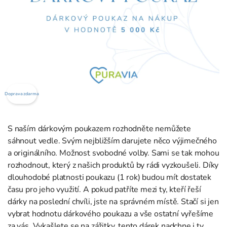
Doprava zdarma
S naším dárkovým poukazem rozhodněte nemůžete
sáhnout vedle. Svým nejbližším darujete něco výjimečného
a originálního. Možnost svobodné volby. Sami se tak mohou
rozhodnout, který z našich produktů by rádi vyzkoušeli. Díky
dlouhodobé platnosti poukazu (1 rok) budou mít dostatek
času pro jeho využití. A pokud patříte mezi ty, kteří řeší
dárky na poslední chvíli, jste na správném místě. Stačí si jen
vybrat hodnotu dárkového poukazu a vše ostatní vyřešíme
za vás. Vykašlete se na zážitky, tento dárek nadchne i ty