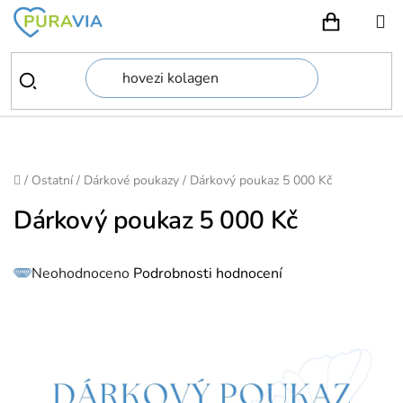
Přejít
na
NÁKUPN
obsah
Domů
/
Ostatní
/
Dárkové poukazy
/
Dárkový poukaz 5 000 Kč
Dárkový poukaz 5 000 Kč
Průměrné
Neohodnoceno
Podrobnosti hodnocení
hodnocení
produktu
je
0,0
z
5
hvězdiček.