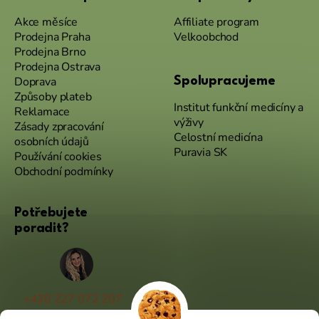
Akce měsíce
Affiliate program
Prodejna Praha
Velkoobchod
Prodejna Brno
Prodejna Ostrava
Doprava
Spolupracujeme
Způsoby plateb
Institut funkční medicíny a
Reklamace
výživy
Zásady zpracování
Celostní medicína
osobních údajů
Puravia SK
Používání cookies
Obchodní podmínky
Potřebujete
poradit?
+420 227 072 207
(Po - Pá 9:00 - 17:00)