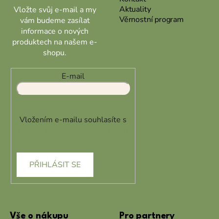
Aktuality
Vložte svůj e-mail a my
Věrnostní program
vám budeme zasílat
informace o nových
produktech na našem e-
shopu.
E-mail
Vložením e-mailu souhlasíte s
podmínkami ochrany osobních
údajů
PŘIHLÁSIT SE
Vše o nákupu
Pro partnery