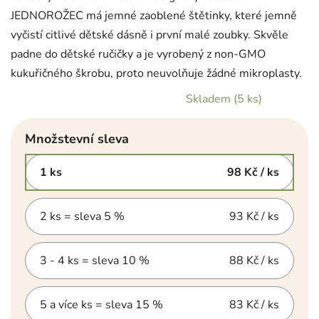
JEDNOROŽEC má jemné zaoblené štětinky, které jemně
vyčistí citlivé dětské dásně i první malé zoubky. Skvěle
padne do dětské ručičky a je vyrobený z non-GMO
kukuřičného škrobu, proto neuvolňuje žádné mikroplasty.
Skladem
(5 ks)
Množstevní sleva
1 ks
98 Kč
/ ks
2 ks = sleva 5 %
93 Kč
/ ks
3 - 4 ks = sleva 10 %
88 Kč
/ ks
5 a více ks = sleva 15 %
83 Kč
/ ks