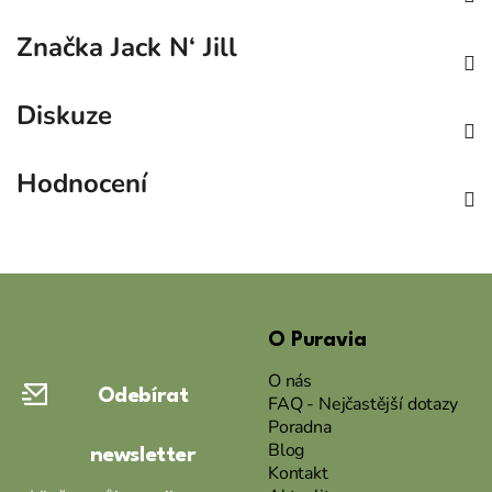
Značka
Jack N‘ Jill
Diskuze
Hodnocení
Z
á
O Puravia
p
a
O nás
Odebírat
t
FAQ - Nejčastější dotazy
Poradna
í
Blog
newsletter
Kontakt