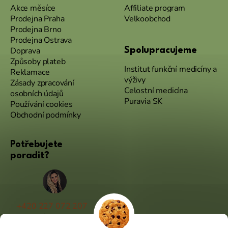
Akce měsíce
Affiliate program
Prodejna Praha
Velkoobchod
Prodejna Brno
Prodejna Ostrava
Doprava
Spolupracujeme
Způsoby plateb
Institut funkční medicíny a
Reklamace
výživy
Zásady zpracování
Celostní medicína
osobních údajů
Puravia SK
Používání cookies
Obchodní podmínky
Potřebujete
poradit?
+420 227 072 207
(Po - Pá 9:00 - 17:00)