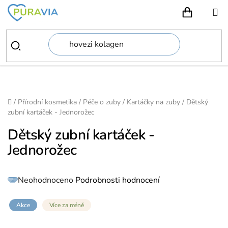
Přejít
na
NÁKUPN
obsah
Domů
/
Přírodní kosmetika
/
Péče o zuby
/
Kartáčky na zuby
/
Dětský
zubní kartáček - Jednorožec
Dětský zubní kartáček -
Jednorožec
Průměrné
Neohodnoceno
Podrobnosti hodnocení
hodnocení
produktu
je
0,0
z
Akce
Více za méně
5
hvězdiček.