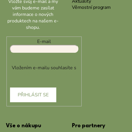
Aktuality
Vložte svůj e-mail a my
Věrnostní program
vám budeme zasílat
informace o nových
produktech na našem e-
shopu.
E-mail
Vložením e-mailu souhlasíte s
podmínkami ochrany osobních
údajů
PŘIHLÁSIT SE
Vše o nákupu
Pro partnery