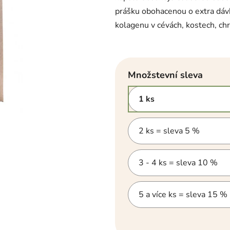
hvězdiček.
prášku obohacenou o extra dáv
kolagenu v cévách, kostech, chru
Množstevní sleva
1 ks
2 ks = sleva 5 %
3 - 4 ks = sleva 10 %
5 a více ks = sleva 15 %