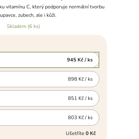
ku vitamínu C, který podporuje normální tvorbu
pavce, zubech, ale i kůži.
Skladem
(6 ks)
945 Kč
/ ks
898 Kč
/ ks
851 Kč
/ ks
803 Kč
/ ks
Ušetříte
0 Kč