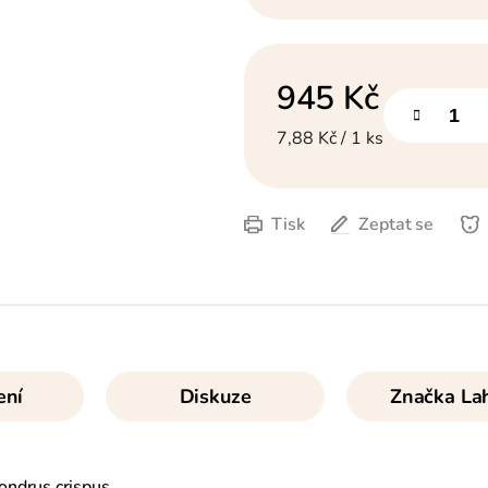
945 Kč
Měrná cena:
7,88 Kč / 1 ks
Tisk
Zeptat se
ení
Diskuze
Značka
Lah
ondrus crispus.