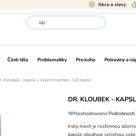
Akce a slevy
Části těla
Problematiky
Pro koho
Potraviny a ná
r. Kloubek - kapsle s irským mechem, 120 kapslí
DR. KLOUBEK - KAPSL
Průměrné
Neohodnoceno
Podrobnosti
hodnocení
produktu
je
0,0
Irský mech je rostlinnou altern
z
5
kapsle obsahuje celistvou suš