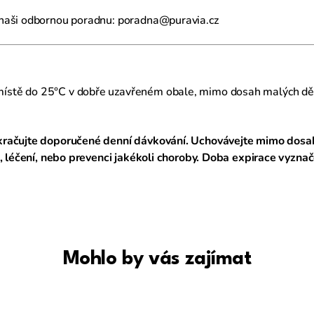
 naši odbornou poradnu: poradna@puravia.cz
ístě do 25°C v dobře uzavřeném obale, mimo dosah malých dě
kračujte doporučené denní dávkování. Uchovávejte mimo dosah
ě, léčení, nebo prevenci jakékoli choroby. Doba expirace vyzna
Mohlo by vás zajímat