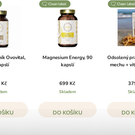
clean label
clean label
ík Ovovital,
Magnesium Energy, 90
Odsolený prá
apslí
kapslí
mechu + vit
 Kč
699 Kč
37
adem
Skladem
Skl
OŠÍKU
DO KOŠÍKU
DO K