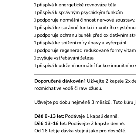
přispívá k energetické rovnováze těla
přispívá k správným psychickým funkcím
podporuje normální činnost nervové soustavy, 
přispívá ke správné funkci imunitního systému
podporuje ochranu buněk před oxidativním st
přispívá ke snížení míry únavy a vyčerpání
podporuje regeneraci redukované formy vitam
zvyšuje vstřebávání železa
přispívá k udržení normální funkce imunitníh
Doporučené dávkování:
Užívejte 2 kapsle 2x d
rozmíchat ve vodě či raw džusu.
Užívejte po dobu nejméně 3 měsíců. Tuto kúru j
Děti 8-13 let:
Podáveje 1 kapsli denně.
Děti 13-16 let:
Podávejte 2 kapsle denně.
Od 16 let je dávka stejná jako pro dospělé.