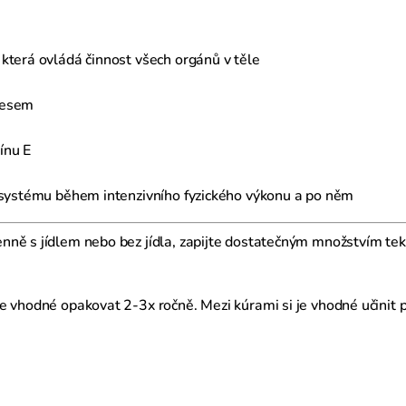
která ovládá činnost všech orgánů v těle
resem
ínu E
o systému během intenzivního fyzického výkonu a po něm
enně s jídlem nebo bez jídla, zapijte dostatečným množstvím tek
e vhodné opakovat 2-3x ročně. Mezi kúrami si je vhodné učinit 