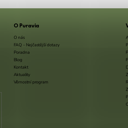
O Puravia
O nás
A
FAQ - Nejčastější dotazy
P
Poradna
P
Blog
P
Kontakt
Aktuality
Z
Věrnostní program
Z
P