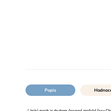
Popis
Hodnoc
Irský mech je druhem červené mořské řasy Ch