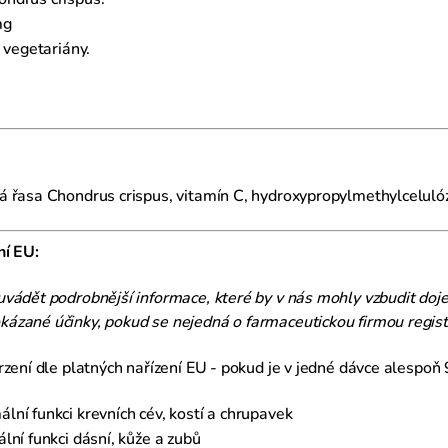
mg
 vegetariány.
řasa Chondrus crispus, vitamín C, hydroxypropylmethylcelulóz
ní EU:
uvádět podrobnější informace, které by v nás mohly vzbudit doj
ázané účinky, pokud se nejedná o farmaceutickou firmou regist
zení dle platných nařízení EU - pokud je v jedné dávce alespoň 9
ní funkci krevních cév, kostí a chrupavek
lní funkci dásní, kůže a zubů