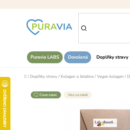
Přejít
na
obsah
Puravia LABS
Dovolená
Doplňky stravy
Domů
/
Doplňky stravy
/
Kolagen a želatina
/
Vegan kolagen
/
D
clean label
Více za méně