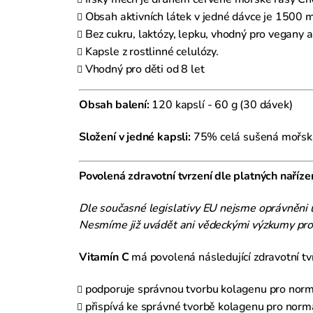
Obsah aktivních látek v jedné dávce je 1500 
Bez cukru, laktózy, lepku, vhodný pro vegany a
Kapsle z rostlinné celulózy.
Vhodný pro děti od 8 let
Obsah balení:
120 kapslí - 60 g (30 dávek)
Složení v jedné kapsli:
75% celá sušená mořská 
Povolená zdravotní tvrzení dle platných naříze
Dle současné legislativy EU nejsme oprávněni 
Nesmíme již uvádět ani vědeckými výzkumy prok
Vitamín C
má povolená následující zdravotní tvr
podporuje správnou tvorbu kolagenu pro normál
přispívá ke správné tvorbě kolagenu pro normá