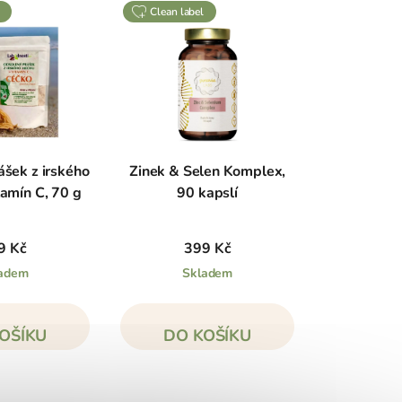
clean label
šek z irského
Zinek & Selen Komplex,
amín C, 70 g
90 kapslí
9 Kč
399 Kč
adem
Skladem
OŠÍKU
DO KOŠÍKU