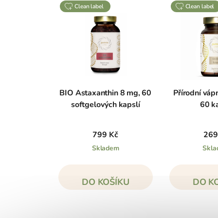
clean label
clean label
BIO Astaxanthin 8 mg, 60
Přírodní vápn
softgelových kapslí
60 k
799 Kč
269
Skladem
Skl
DO KOŠÍKU
DO K