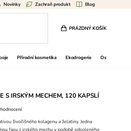
Novinky
Zachraň produkt
Blog
PRÁZDNÝ KOŠÍK
NÁKUPNÍ KOŠÍK
poje
Přírodní kosmetika
Ekodrogerie
Ostatní
Zn
E S IRSKÝM MECHEM, 120 KAPSLÍ
 hodnocení
ativou živočišného kolagenu a želatiny. Jedna
enou řasu z irského mechu v podobě odsoleného