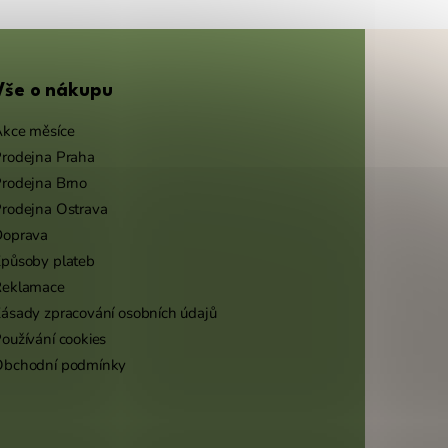
Vše o nákupu
kce měsíce
rodejna Praha
rodejna Brno
rodejna Ostrava
Doprava
působy plateb
Reklamace
ásady zpracování osobních údajů
oužívání cookies
Obchodní podmínky