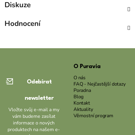
Diskuze
Hodnocení
Z
á
O Puravia
p
a
O nás
Odebírat
t
FAQ - Nejčastější dotazy
Poradna
í
Blog
newsletter
Kontakt
Aktuality
Vložte svůj e-mail a my
Věrnostní program
vám budeme zasílat
informace o nových
produktech na našem e-