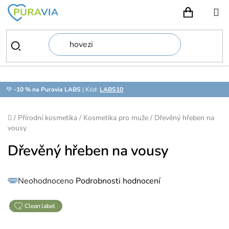
Přejít
na
NÁKUPN
obsah
💚
-10 % na Puravia LABS
| Kód:
LABS10
Domů
/
Přírodní kosmetika
/
Kosmetika pro muže
/
Dřevěný hřeben na
vousy
Dřevěný hřeben na vousy
Průměrné
Neohodnoceno
Podrobnosti hodnocení
hodnocení
produktu
je
0,0
z
clean label
5
hvězdiček.