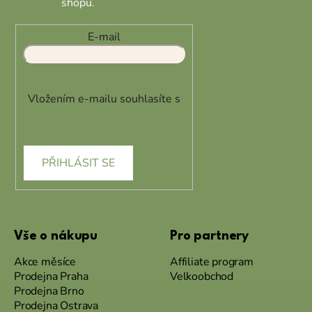
shopu.
E-mail
Vložením e-mailu souhlasíte s
podmínkami ochrany osobních
údajů
PŘIHLÁSIT SE
Vše o nákupu
Pro partnery
Akce měsíce
Affiliate program
Prodejna Praha
Velkoobchod
Prodejna Brno
Prodejna Ostrava